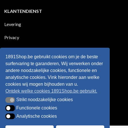
voor
dat
reacties
zijn
Engeland
op
KLANTENDIENST
land
nog
Wie
scoort
eens
is
!!!
in
wonderkind
Belgie
Erling
Levering
tegen
Haaland,
de
de
Rode
nieuwe
Duivels
sensatie
Privacy
speelde
op
!!
de
Europese
Disclaimer
velden
?
1891Shop.be gebruikt cookies om je de beste
Retourneren
surfervaring te garanderen, Wij verwerken onder
andere noodzakelijke cookies, functionele en
Algemene voorwaarden
analytische cookies. Vink hieronder aan welke
cookies wij mogen bijhouden van u.
Ontdek welke cookies 1891Shop.be gebruikt.
Strikt noodzakelijke cookies
Strikt noodzakelijke cookies
Functionele cookies
Functionele cookies
Analytische cookies
Analytische cookies