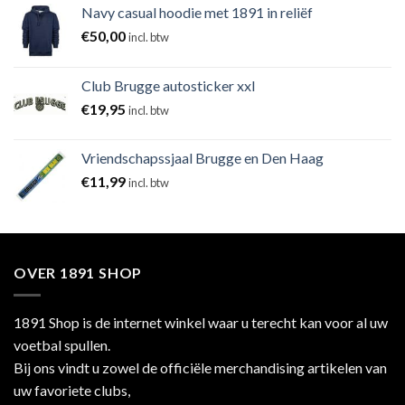
Navy casual hoodie met 1891 in reliëf
€
50,00
incl. btw
Club Brugge autosticker xxl
€
19,95
incl. btw
Vriendschapssjaal Brugge en Den Haag
€
11,99
incl. btw
OVER 1891 SHOP
1891 Shop is de internet winkel waar u terecht kan voor al uw
voetbal spullen.
Bij ons vindt u zowel de officiële merchandising artikelen van
uw favoriete clubs,