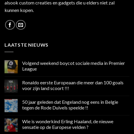
alsook custom creaties en gadgets die u elders niet zal
kunnen kopen.
LAATSTE NIEUWS
Volgend weekend boycot sociale media in Premier
League
Geen
reacties
Ronaldo eerste Europeaan die meer dan 100 goals
op
Volgend
voor zijn land scoort !!!
weekend
boycot
Geen
sociale
reacties
50 jaar geleden dat Engeland nog eens in Belgie
media
op
in
Ronaldo
tegen de Rode Duivels speelde !!
Premier
eerste
League
Europeaan
Geen
die
reacties
Wie is wonderkind Erling Haaland, de nieuwe
meer
op
dan
50
sensatie op de Europese velden ?
100
jaar
goals
geleden
Geen