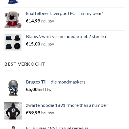
knuffelbeer Liverpool FC 'Timmy bear'
€
14,99
incl. btw
Blauw/zwart vissershoedje met 2 sterren
€
15,00
incl. btw
BEST VERKOCHT
Bruges Till I die mondmaskers
€
5,00
incl. btw
zwarte hoodie 1891 "more than a number"
€
59,99
incl. btw
FC Bruges 1891 casual regenjas