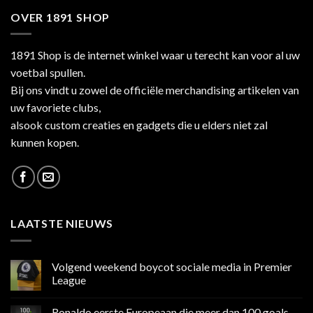
OVER 1891 SHOP
1891 Shop is de internet winkel waar u terecht kan voor al uw
voetbal spullen.
Bij ons vindt u zowel de officiële merchandising artikelen van
uw favoriete clubs,
alsook custom creaties en gadgets die u elders niet zal
kunnen kopen.
LAATSTE NIEUWS
Volgend weekend boycot sociale media in Premier
League
Geen
reacties
Ronaldo eerste Europeaan die meer dan 100 goals
op