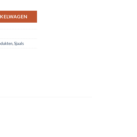
 Brugge Champions league 30/09/2025 aantal
NKELWAGEN
odukten
,
Sjaals