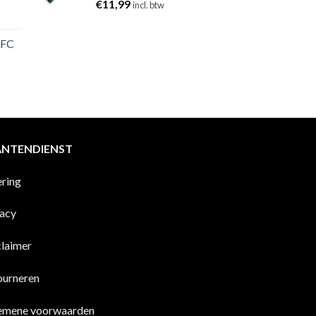
€
11,99
incl. btw
 FC
ANTENDIENST
ering
vacy
claimer
ourneren
emene voorwaarden