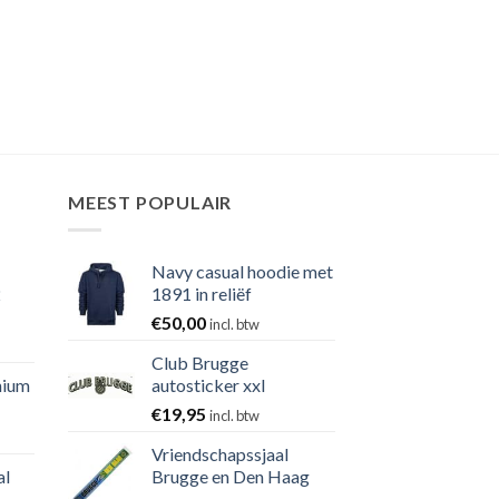
MEEST POPULAIR
Navy casual hoodie met
2
1891 in reliëf
€
50,00
incl. btw
Club Brugge
nium
autosticker xxl
€
19,95
incl. btw
Vriendschapssjaal
al
Brugge en Den Haag