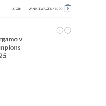
0
LOGIN
WINKELWAGEN /
€
0,00
S
ergamo v
ampions
025