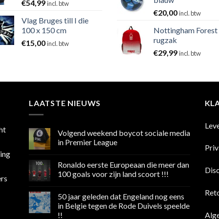
€
54,99
incl. btw
€
20,00
incl. btw
Vlag Bruges till I die
100 x 150 cm
Nottingham Forest
rugzak
€
15,00
incl. btw
€
29,99
incl. btw
LAATSTE NIEUWS
KL
Lev
ht
Volgend weekend boycot sociale media
in Premier League
Pri
sing
Geen
reacties
Ronaldo eerste Europeaan die meer dan
op
Dis
Volgend
100 goals voor zijn land scoort !!!
ers
weekend
boycot
Geen
sociale
reacties
Ret
50 jaar geleden dat Engeland nog eens
media
op
in
Ronaldo
in Belgie tegen de Rode Duivels speelde
Premier
eerste
Alg
!!
League
Europeaan