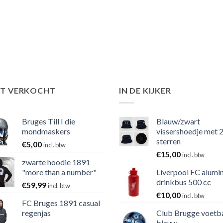
ST VERKOCHT
IN DE KIJKER
Bruges Till I die
Blauw/zwart
mondmaskers
vissershoedje met 
sterren
€
5,00
incl. btw
€
15,00
incl. btw
zwarte hoodie 1891
"more than a number"
Liverpool FC alumi
drinkbus 500 cc
€
59,99
incl. btw
€
10,00
incl. btw
FC Bruges 1891 casual
regenjas
Club Brugge voetb
blauw