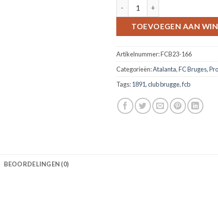
Sjaal Atalanta Bergamo v Club
TOEVOEGEN AAN WI
Artikelnummer:
FCB23-166
Categorieën:
Atalanta
,
FC Bruges
,
Pr
Tags:
1891
,
club brugge
,
fcb
BEOORDELINGEN (0)