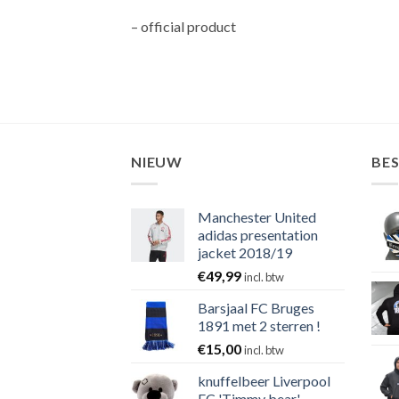
– official product
NIEUW
BE
Manchester United
adidas presentation
jacket 2018/19
€
49,99
incl. btw
Barsjaal FC Bruges
1891 met 2 sterren !
€
15,00
incl. btw
knuffelbeer Liverpool
FC 'Timmy bear'