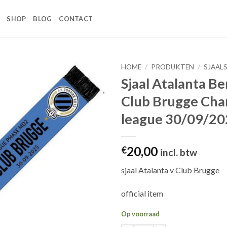
SHOP
BLOG
CONTACT
HOME
/
PRODUKTEN
/
SJAAL
Sjaal Atalanta B
Toevoegen
Club Brugge Ch
aan
wenslijst
league 30/09/2
20,00
€
incl. btw
sjaal Atalanta v Club Brugge
official item
Op voorraad