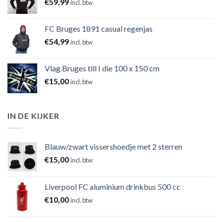
€
59,99
incl. btw
FC Bruges 1891 casual regenjas
€
54,99
incl. btw
Vlag Bruges till I die 100 x 150 cm
€
15,00
incl. btw
IN DE KIJKER
Blauw/zwart vissershoedje met 2 sterren
€
15,00
incl. btw
Liverpool FC aluminium drinkbus 500 cc
€
10,00
incl. btw