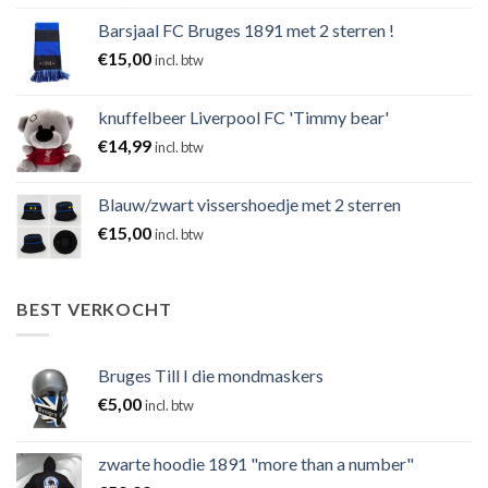
Barsjaal FC Bruges 1891 met 2 sterren !
€
15,00
incl. btw
knuffelbeer Liverpool FC 'Timmy bear'
€
14,99
incl. btw
Blauw/zwart vissershoedje met 2 sterren
€
15,00
incl. btw
BEST VERKOCHT
Bruges Till I die mondmaskers
€
5,00
incl. btw
zwarte hoodie 1891 "more than a number"