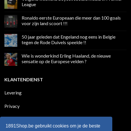
League
Geen
reacties
Ronaldo eerste Europeaan die meer dan 100 goals
op
Volgend
voor zijn land scoort !!!
weekend
boycot
Geen
sociale
reacties
50 jaar geleden dat Engeland nog eens in Belgie
media
op
in
Ronaldo
tegen de Rode Duivels speelde !!
Premier
eerste
League
Europeaan
Geen
die
reacties
Wie is wonderkind Erling Haaland, de nieuwe
meer
op
dan
50
sensatie op de Europese velden ?
100
jaar
goals
geleden
Geen
voor
dat
reacties
zijn
Engeland
op
KLANTENDIENST
land
nog
Wie
scoort
eens
is
!!!
in
wonderkind
Belgie
Erling
Levering
tegen
Haaland,
de
de
Rode
nieuwe
Duivels
sensatie
Privacy
speelde
op
!!
de
Europese
Disclaimer
velden
?
1891Shop.be gebruikt cookies om je de beste