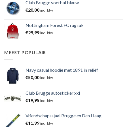
Club Brugge voetbal blauw
€
20,00
incl. btw
Nottingham Forest FC rugzak
€
29,99
incl. btw
MEEST POPULAIR
Navy casual hoodie met 1891 in reliëf
€
50,00
incl. btw
Club Brugge autosticker xxl
€
19,95
incl. btw
Vriendschapssjaal Brugge en Den Haag
€
11,99
incl. btw