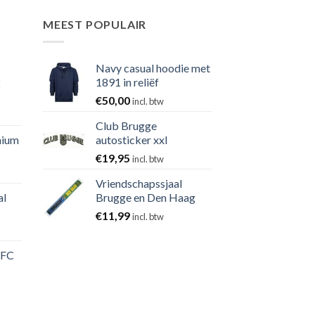
MEEST POPULAIR
Navy casual hoodie met
2
1891 in reliëf
€
50,00
incl. btw
Club Brugge
nium
autosticker xxl
€
19,95
incl. btw
Vriendschapssjaal
al
Brugge en Den Haag
€
11,99
incl. btw
 FC