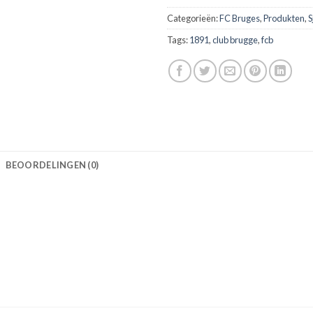
Categorieën:
FC Bruges
,
Produkten
,
S
Tags:
1891
,
club brugge
,
fcb
BEOORDELINGEN (0)