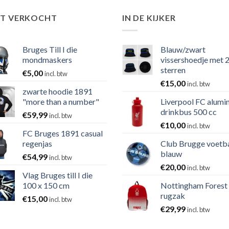
ST VERKOCHT
IN DE KIJKER
Bruges Till I die
Blauw/zwart
mondmaskers
vissershoedje met 
sterren
€
5,00
incl. btw
€
15,00
incl. btw
zwarte hoodie 1891
"more than a number"
Liverpool FC alumi
drinkbus 500 cc
€
59,99
incl. btw
€
10,00
incl. btw
FC Bruges 1891 casual
regenjas
Club Brugge voetb
blauw
€
54,99
incl. btw
€
20,00
incl. btw
Vlag Bruges till I die
100 x 150 cm
Nottingham Forest
rugzak
€
15,00
incl. btw
€
29,99
incl. btw