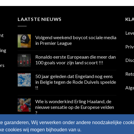
LAATSTE NIEUWS
KL
Lev
ht
Volgend weekend boycot sociale media
in Premier League
Pri
sing
Geen
reacties
Ronaldo eerste Europeaan die meer dan
op
Dis
Volgend
100 goals voor zijn land scoort !!!
ers
weekend
boycot
Geen
sociale
reacties
Ret
50 jaar geleden dat Engeland nog eens
media
op
in
Ronaldo
in Belgie tegen de Rode Duivels speelde
Premier
eerste
Alg
!!
League
Europeaan
die
Geen
meer
reacties
dan
Wie is wonderkind Erling Haaland, de
op
100
50
nieuwe sensatie op de Europese velden
goals
jaar
voor
?
geleden
zijn
dat
land
Geen
Engeland
te garanderen, Wij verwerken onder andere noodzakelijke cooki
scoort
reacties
nog
op
!!!
eens
lke cookies wij mogen bijhouden van u.
Wie
in