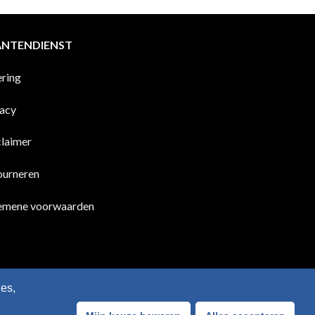
ANTENDIENST
ering
vacy
claimer
ourneren
emene voorwaarden
es,