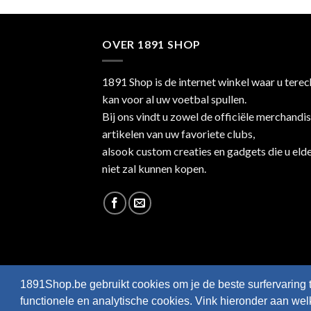
OVER 1891 SHOP
1891 Shop is de internet winkel waar u terec
kan voor al uw voetbal spullen.
Bij ons vindt u zowel de officiële merchandi
artikelen van uw favoriete clubs,
alsook custom creaties en gadgets die u eld
niet zal kunnen kopen.
1891Shop.be gebruikt cookies om je de beste surfervaring 
functionele en analytische cookies. Vink hieronder aan we