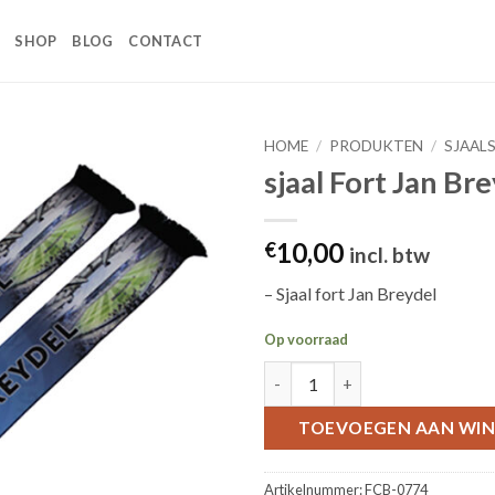
SHOP
BLOG
CONTACT
HOME
/
PRODUKTEN
/
SJAAL
sjaal Fort Jan Br
Toevoegen
aan
wenslijst
10,00
€
incl. btw
– Sjaal fort Jan Breydel
Op voorraad
sjaal Fort Jan Breydel aantal
TOEVOEGEN AAN WI
Artikelnummer:
FCB-0774