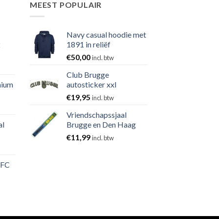
MEEST POPULAIR
Navy casual hoodie met
2
1891 in reliëf
€
50,00
incl. btw
Club Brugge
nium
autosticker xxl
€
19,95
incl. btw
Vriendschapssjaal
al
Brugge en Den Haag
€
11,99
incl. btw
 FC