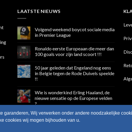
LAATSTE NIEUWS
KL
Lev
ht
Volgend weekend boycot sociale media
in Premier League
Pri
sing
Geen
reacties
Ronaldo eerste Europeaan die meer dan
op
Dis
Volgend
100 goals voor zijn land scoort !!!
ers
weekend
boycot
Geen
sociale
reacties
Ret
50 jaar geleden dat Engeland nog eens
media
op
in
Ronaldo
in Belgie tegen de Rode Duivels speelde
Premier
eerste
Alg
!!
League
Europeaan
die
Geen
meer
reacties
dan
Wie is wonderkind Erling Haaland, de
op
100
50
nieuwe sensatie op de Europese velden
goals
jaar
voor
?
geleden
zijn
dat
land
Geen
Engeland
te garanderen, Wij verwerken onder andere noodzakelijke cooki
scoort
reacties
nog
op
!!!
eens
lke cookies wij mogen bijhouden van u.
Wie
in
is
Belgie
wonderkind
tegen