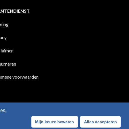
ANTENDIENST
ering
vacy
claimer
ourneren
emene voorwaarden
es,
Mijn keuze bewaren
Alles accepteren