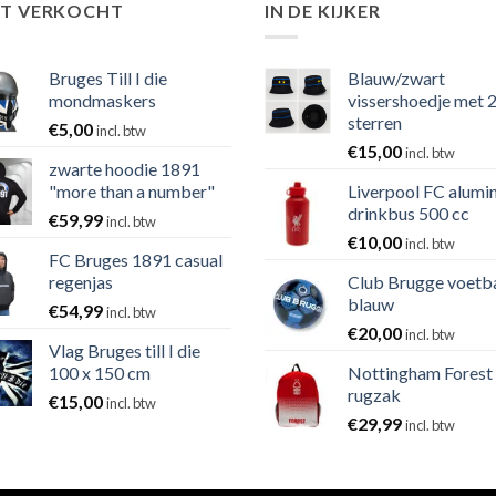
ST VERKOCHT
IN DE KIJKER
Bruges Till I die
Blauw/zwart
mondmaskers
vissershoedje met 
sterren
€
5,00
incl. btw
€
15,00
incl. btw
zwarte hoodie 1891
"more than a number"
Liverpool FC alumi
drinkbus 500 cc
€
59,99
incl. btw
€
10,00
incl. btw
FC Bruges 1891 casual
regenjas
Club Brugge voetb
blauw
€
54,99
incl. btw
€
20,00
incl. btw
Vlag Bruges till I die
100 x 150 cm
Nottingham Forest
rugzak
€
15,00
incl. btw
€
29,99
incl. btw