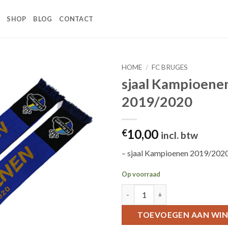
SHOP
BLOG
CONTACT
HOME
/
FC BRUGES
sjaal Kampioene
Toevoegen
2019/2020
aan
wenslijst
10,00
€
incl. btw
– sjaal Kampioenen 2019/202
Op voorraad
sjaal Kampioenen 2019/2020 a
TOEVOEGEN AAN WI