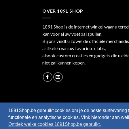
OVER 1891 SHOP
1891 Shop is de internet winkel waar u terec
kan voor al uw voetbal spullen.
Bij ons vindt u zowel de officiële merchandi
artikelen van uw favoriete clubs,
alsook custom creaties en gadgets die u eld
niet zal kunnen kopen.
1891Shop.be gebruikt cookies om je de beste surfervaring 
functionele en analytische cookies. Vink hieronder aan we
Ontdek welke cookies 1891Shop.be gebruikt.
Webshop created by
HappyWebsites
© 2026