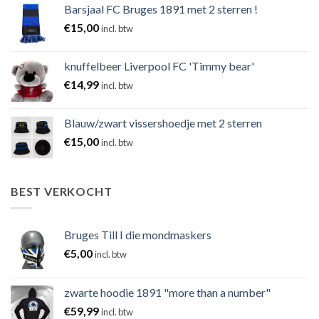
Barsjaal FC Bruges 1891 met 2 sterren !
€
15,00
incl. btw
knuffelbeer Liverpool FC 'Timmy bear'
€
14,99
incl. btw
Blauw/zwart vissershoedje met 2 sterren
€
15,00
incl. btw
BEST VERKOCHT
Bruges Till I die mondmaskers
€
5,00
incl. btw
zwarte hoodie 1891 "more than a number"
€
59,99
incl. btw