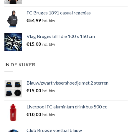
FC Bruges 1891 casual regenjas
€
54,99
incl. btw
Vlag Bruges till I die 100 x 150 cm
€
15,00
incl. btw
IN DE KIJKER
Blauw/zwart vissershoedje met 2 sterren
€
15,00
incl. btw
Liverpool FC aluminium drinkbus 500 cc
€
10,00
incl. btw
Club Brugge voetbal blauw