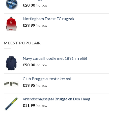
€
20,00
incl. btw
Nottingham Forest FC rugzak
€
29,99
incl. btw
MEEST POPULAIR
Navy casual hoodie met 1891 in reliëf
€
50,00
incl. btw
Club Brugge autosticker xxl
€
19,95
incl. btw
Vriendschapssjaal Brugge en Den Haag
€
11,99
incl. btw