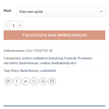
Maat
Stade Rennais puma home shirt 2023/24 'Jérémy Doku' aantal
TOEVOEGEN AAN WINKELWAGEN
Artikelnummer:
CLA-771127-01-10
Categorieën:
andere voetbalmerchandising
,
Frankrijk
,
Produkten
,
retroshirts
,
Stade Rennais
,
voetbal
,
Voetbalkledij retro
Tags:
Retro
,
Stade Rennes
,
voetbalshirt