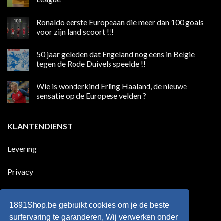
Geen
reacties
Ronaldo eerste Europeaan die meer dan 100 goals
op
Volgend
voor zijn land scoort !!!
weekend
boycot
Geen
sociale
reacties
50 jaar geleden dat Engeland nog eens in Belgie
media
op
in
Ronaldo
tegen de Rode Duivels speelde !!
Premier
eerste
League
Europeaan
Geen
die
reacties
Wie is wonderkind Erling Haaland, de nieuwe
meer
op
dan
50
sensatie op de Europese velden ?
100
jaar
goals
geleden
Geen
voor
dat
reacties
zijn
Engeland
op
KLANTENDIENST
land
nog
Wie
scoort
eens
is
!!!
in
wonderkind
Belgie
Erling
Levering
tegen
Haaland,
de
de
Rode
nieuwe
Duivels
sensatie
Privacy
speelde
op
!!
de
Europese
Disclaimer
velden
?
1891Shop.be gebruikt cookies om je de beste
Retourneren
surfervaring te garanderen, Wij verwerken onder