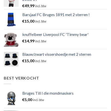
€
49,99
incl. btw
Barsjaal FC Bruges 1891 met 2 sterren !
€
15,00
incl. btw
knuffelbeer Liverpool FC 'Timmy bear'
€
14,99
incl. btw
Blauw/zwart vissershoedje met 2 sterren
€
15,00
incl. btw
BEST VERKOCHT
Bruges Till I die mondmaskers
€
5,00
incl. btw