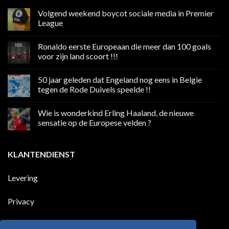
Volgend weekend boycot sociale media in Premier
League
Geen
reacties
Ronaldo eerste Europeaan die meer dan 100 goals
op
Volgend
voor zijn land scoort !!!
weekend
boycot
Geen
sociale
reacties
50 jaar geleden dat Engeland nog eens in Belgie
media
op
in
Ronaldo
tegen de Rode Duivels speelde !!
Premier
eerste
League
Europeaan
Geen
die
reacties
Wie is wonderkind Erling Haaland, de nieuwe
meer
op
dan
50
sensatie op de Europese velden ?
100
jaar
goals
geleden
Geen
voor
dat
reacties
zijn
Engeland
op
KLANTENDIENST
land
nog
Wie
scoort
eens
is
!!!
in
wonderkind
Belgie
Erling
Levering
tegen
Haaland,
de
de
Rode
nieuwe
Duivels
sensatie
Privacy
speelde
op
!!
de
Europese
Disclaimer
velden