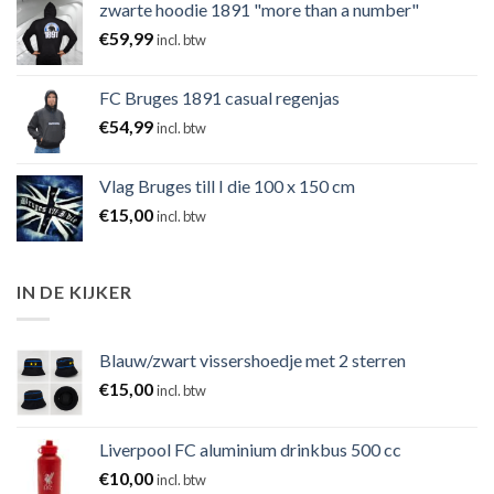
zwarte hoodie 1891 "more than a number"
€
59,99
incl. btw
FC Bruges 1891 casual regenjas
€
54,99
incl. btw
Vlag Bruges till I die 100 x 150 cm
€
15,00
incl. btw
IN DE KIJKER
Blauw/zwart vissershoedje met 2 sterren
€
15,00
incl. btw
Liverpool FC aluminium drinkbus 500 cc
€
10,00
incl. btw