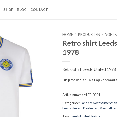
SHOP
BLOG
CONTACT
HOME
/
PRODUKTEN
/
VOETB
Retro shirt Leed
Toevoegen
1978
aan
wenslijst
Retro shirt Leeds United 1978
Dit product is nu niet op voorraad 
Artikelnummer:
LEE-0001
Categorieën:
andere voetbalmerchan
Leeds United
,
Produkten
,
Voetbalkledi
Tags:
Leeds United
,
Retro