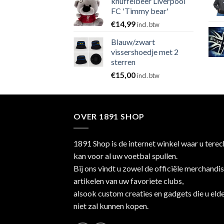
knuffelbeer Liverpool
FC 'Timmy bear'
€
14,99
incl. btw
Blauw/zwart
vissershoedje met 2
sterren
€
15,00
incl. btw
OVER 1891 SHOP
1891 Shop is de internet winkel waar u terec
kan voor al uw voetbal spullen.
Bij ons vindt u zowel de officiële merchandi
artikelen van uw favoriete clubs,
alsook custom creaties en gadgets die u eld
niet zal kunnen kopen.