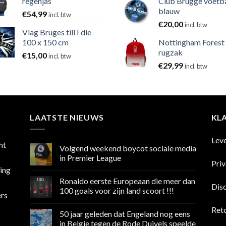
regenjas
Club Brugge voetb
blauw
€
54,99
incl. btw
€
20,00
incl. btw
Vlag Bruges till I die
100 x 150 cm
Nottingham Forest
rugzak
€
15,00
incl. btw
€
29,99
incl. btw
LAATSTE NIEUWS
KL
Lev
ht
Volgend weekend boycot sociale media
in Premier League
Pri
sing
Geen
reacties
Ronaldo eerste Europeaan die meer dan
op
Dis
Volgend
100 goals voor zijn land scoort !!!
ers
weekend
boycot
Geen
sociale
reacties
Ret
50 jaar geleden dat Engeland nog eens
media
op
in
Ronaldo
in Belgie tegen de Rode Duivels speelde