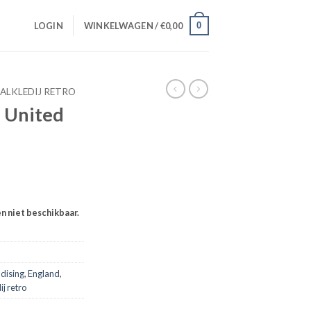
0
LOGIN
WINKELWAGEN /
€
0,00
ALKLEDIJ RETRO
s United
en niet beschikbaar.
dising
,
England
,
j retro