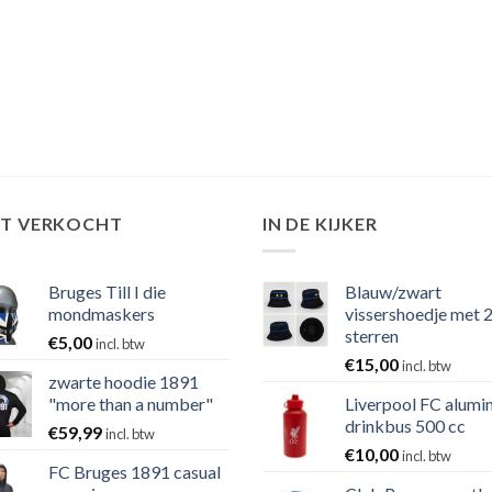
ST VERKOCHT
IN DE KIJKER
Bruges Till I die
Blauw/zwart
mondmaskers
vissershoedje met 
sterren
€
5,00
incl. btw
€
15,00
incl. btw
zwarte hoodie 1891
"more than a number"
Liverpool FC alumi
drinkbus 500 cc
€
59,99
incl. btw
€
10,00
incl. btw
FC Bruges 1891 casual