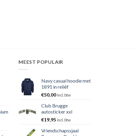
MEEST POPULAIR
Navy casual hoodie met
2
1891 in reliëf
€
50,00
incl. btw
Club Brugge
nium
autosticker xxl
€
19,95
incl. btw
Vriendschapssjaal