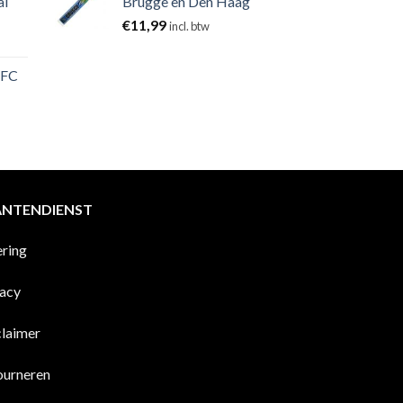
al
Brugge en Den Haag
€
11,99
incl. btw
 FC
ANTENDIENST
ering
vacy
claimer
ourneren