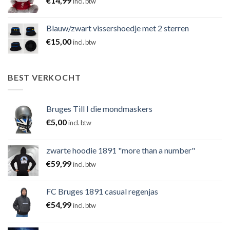
€
14,99
incl. btw
Blauw/zwart vissershoedje met 2 sterren
€
15,00
incl. btw
BEST VERKOCHT
Bruges Till I die mondmaskers
€
5,00
incl. btw
zwarte hoodie 1891 "more than a number"
€
59,99
incl. btw
FC Bruges 1891 casual regenjas
€
54,99
incl. btw