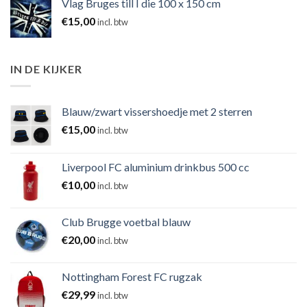
Vlag Bruges till I die 100 x 150 cm
€
15,00
incl. btw
IN DE KIJKER
Blauw/zwart vissershoedje met 2 sterren
€
15,00
incl. btw
Liverpool FC aluminium drinkbus 500 cc
€
10,00
incl. btw
Club Brugge voetbal blauw
€
20,00
incl. btw
Nottingham Forest FC rugzak
€
29,99
incl. btw