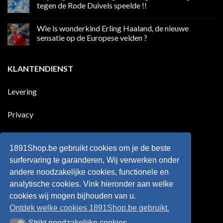
in
Ronaldo
tegen de Rode Duivels speelde !!
Premier
eerste
League
Europeaan
Geen
die
reacties
Wie is wonderkind Erling Haaland, de nieuwe
meer
op
dan
50
sensatie op de Europese velden ?
100
jaar
goals
geleden
Geen
voor
dat
reacties
zijn
Engeland
op
KLANTENDIENST
land
nog
Wie
scoort
eens
is
!!!
in
wonderkind
Belgie
Erling
Levering
tegen
Haaland,
de
de
Rode
nieuwe
Duivels
sensatie
Privacy
speelde
op
!!
de
Europese
Disclaimer
velden
?
1891Shop.be gebruikt cookies om je de beste
Retourneren
surfervaring te garanderen, Wij verwerken onder
andere noodzakelijke cookies, functionele en
Algemene voorwaarden
analytische cookies. Vink hieronder aan welke
cookies wij mogen bijhouden van u.
Ontdek welke cookies 1891Shop.be gebruikt.
Strikt noodzakelijke cookies