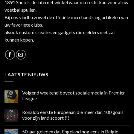
1891 Shop is de internet winkel waar u terecht kan voor al uw
voetbal spullen.
Bij ons vindt u zowel de officiële merchandising artikelen van
uw favoriete clubs,
alsook custom creaties en gadgets die u elders niet zal
kunnen kopen.
LAATSTE NIEUWS
Volgend weekend boycot sociale media in Premier
League
Geen
reacties
Ronaldo eerste Europeaan die meer dan 100 goals
op
Volgend
voor zijn land scoort !!!
weekend
boycot
Geen
sociale
reacties
50 jaar geleden dat Engeland nog eens in Belgie
media
op