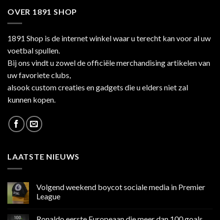
OVER 1891 SHOP
1891 Shop is de internet winkel waar u terecht kan voor al uw
voetbal spullen.
Bij ons vindt u zowel de officiële merchandising artikelen van
uw favoriete clubs,
alsook custom creaties en gadgets die u elders niet zal
kunnen kopen.
LAATSTE NIEUWS
Volgend weekend boycot sociale media in Premier
League
Geen
reacties
Ronaldo eerste Europeaan die meer dan 100 goals
op