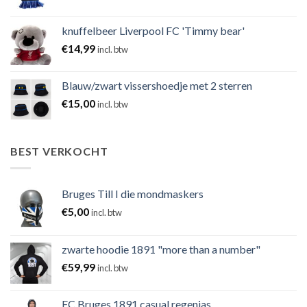
knuffelbeer Liverpool FC 'Timmy bear'
€
14,99
incl. btw
Blauw/zwart vissershoedje met 2 sterren
€
15,00
incl. btw
BEST VERKOCHT
Bruges Till I die mondmaskers
€
5,00
incl. btw
zwarte hoodie 1891 "more than a number"
€
59,99
incl. btw
FC Bruges 1891 casual regenjas