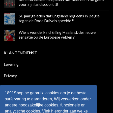
Volgend
voor zijn land scoort !!!
weekend
boycot
Geen
sociale
reacties
50 jaar geleden dat Engeland nog eens in Belgie
media
op
in
Ronaldo
tegen de Rode Duivels speelde !!
Premier
eerste
League
Europeaan
Geen
die
reacties
Wie is wonderkind Erling Haaland, de nieuwe
meer
op
dan
50
sensatie op de Europese velden ?
100
jaar
goals
geleden
Geen
voor
dat
reacties
zijn
Engeland
op
KLANTENDIENST
land
nog
Wie
scoort
eens
is
!!!
in
wonderkind
Belgie
Erling
Levering
tegen
Haaland,
de
de
Rode
nieuwe
Duivels
sensatie
Privacy
speelde
op
!!
de
Europese
Disclaimer
velden
?
1891Shop.be gebruikt cookies om je de beste
Retourneren
surfervaring te garanderen, Wij verwerken onder
andere noodzakelijke cookies, functionele en
Algemene voorwaarden
analytische cookies. Vink hieronder aan welke