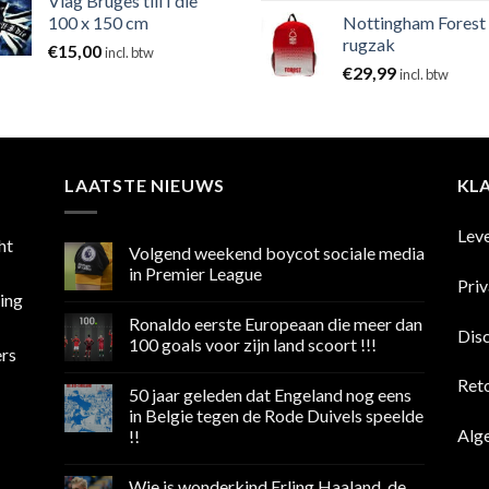
Vlag Bruges till I die
100 x 150 cm
Nottingham Forest
rugzak
€
15,00
incl. btw
€
29,99
incl. btw
LAATSTE NIEUWS
KL
Lev
ht
Volgend weekend boycot sociale media
in Premier League
Pri
sing
Geen
reacties
Ronaldo eerste Europeaan die meer dan
op
Dis
Volgend
100 goals voor zijn land scoort !!!
ers
weekend
boycot
Geen
sociale
reacties
Ret
50 jaar geleden dat Engeland nog eens
media
op
in
Ronaldo
in Belgie tegen de Rode Duivels speelde
Premier
eerste
Alg
!!
League
Europeaan
die
Geen
meer
reacties
dan
Wie is wonderkind Erling Haaland, de
op