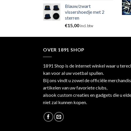
Blauw/zwart
vissershoedje met 2
sterren
€
15,00
incl. btw
OVER 1891 SHOP
1891 Shop is de internet winkel waar u terec
kan voor al uw voetbal spullen.
Bij ons vindt u zowel de officiële merchandi
artikelen van uw favoriete clubs,
alsook custom creaties en gadgets die u eld
niet zal kunnen kopen.