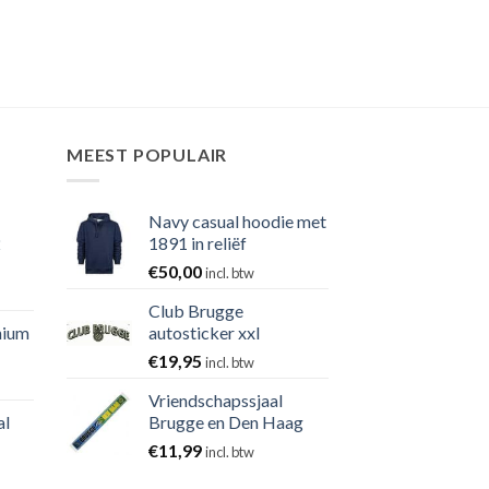
MEEST POPULAIR
Navy casual hoodie met
2
1891 in reliëf
€
50,00
incl. btw
Club Brugge
nium
autosticker xxl
€
19,95
incl. btw
Vriendschapssjaal
al
Brugge en Den Haag
€
11,99
incl. btw