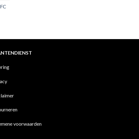
 FC
ANTENDIENST
ering
vacy
claimer
ourneren
emene voorwaarden