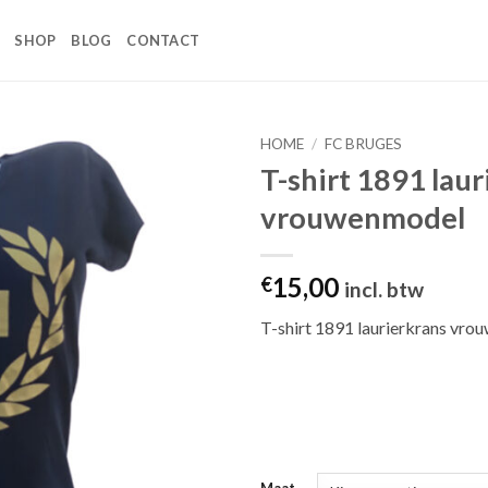
SHOP
BLOG
CONTACT
HOME
/
FC BRUGES
T-shirt 1891 laur
Toevoegen
vrouwenmodel
aan
wenslijst
15,00
€
incl. btw
T-shirt 1891 laurierkrans vr