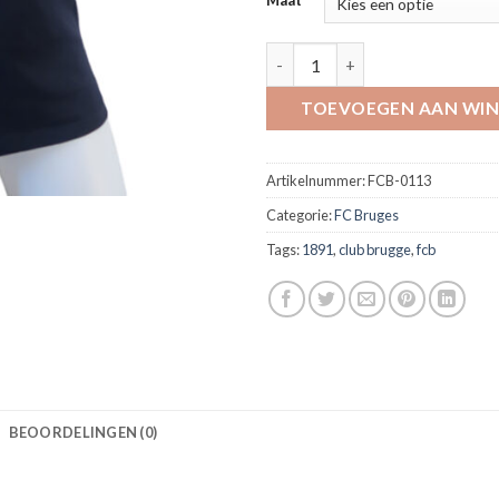
Maat
T-shirt 1891 laurierkrans vro
TOEVOEGEN AAN WI
Artikelnummer:
FCB-0113
Categorie:
FC Bruges
Tags:
1891
,
club brugge
,
fcb
BEOORDELINGEN (0)