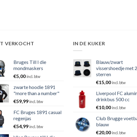
ST VERKOCHT
IN DE KIJKER
Bruges Till I die
Blauw/zwart
mondmaskers
vissershoedje met 
sterren
€
5,00
incl. btw
€
15,00
incl. btw
zwarte hoodie 1891
"more than a number"
Liverpool FC alumi
drinkbus 500 cc
€
59,99
incl. btw
€
10,00
incl. btw
FC Bruges 1891 casual
regenjas
Club Brugge voetb
blauw
€
54,99
incl. btw
€
20,00
incl. btw