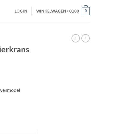
0
LOGIN
WINKELWAGEN /
€
0,00
ierkrans
ouwenmodel