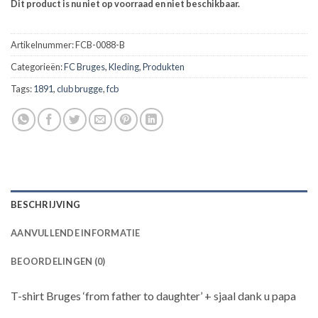
Dit product is nu niet op voorraad en niet beschikbaar.
Artikelnummer:
FCB-0088-B
Categorieën:
FC Bruges
,
Kleding
,
Produkten
Tags:
1891
,
club brugge
,
fcb
BESCHRIJVING
AANVULLENDE INFORMATIE
BEOORDELINGEN (0)
T-shirt Bruges ‘from father to daughter’ + sjaal dank u papa