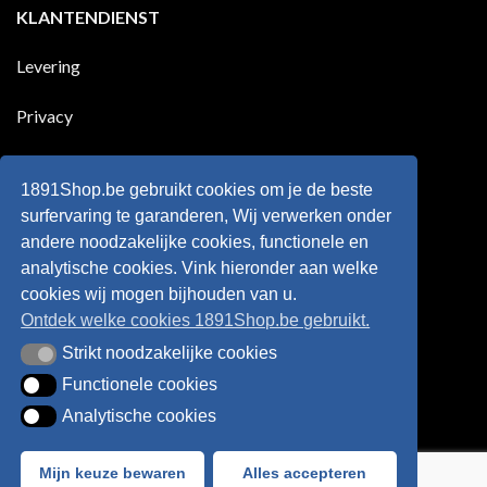
KLANTENDIENST
land
nog
Wie
scoort
eens
is
!!!
in
wonderkind
Belgie
Erling
Levering
tegen
Haaland,
de
de
Rode
nieuwe
Duivels
sensatie
Privacy
speelde
op
!!
de
Europese
Disclaimer
velden
?
1891Shop.be gebruikt cookies om je de beste
Retourneren
surfervaring te garanderen, Wij verwerken onder
andere noodzakelijke cookies, functionele en
Algemene voorwaarden
analytische cookies. Vink hieronder aan welke
cookies wij mogen bijhouden van u.
Ontdek welke cookies 1891Shop.be gebruikt.
Strikt noodzakelijke cookies
Strikt noodzakelijke cookies
Functionele cookies
Functionele cookies
Analytische cookies
Analytische cookies
Bancontact
Visa
IDeal
Sofort
Mijn keuze bewaren
Alles accepteren