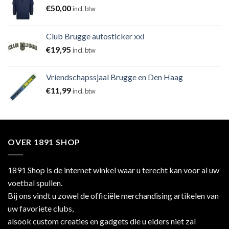
€
50,00
incl. btw
Club Brugge autosticker xxl
€
19,95
incl. btw
Vriendschapssjaal Brugge en Den Haag
€
11,99
incl. btw
OVER 1891 SHOP
1891 Shop is de internet winkel waar u terecht kan voor al uw
voetbal spullen.
Bij ons vindt u zowel de officiële merchandising artikelen van
uw favoriete clubs,
alsook custom creaties en gadgets die u elders niet zal