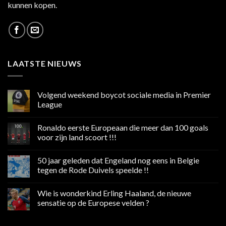
kunnen kopen.
LAATSTE NIEUWS
Volgend weekend boycot sociale media in Premier
League
Geen
reacties
Ronaldo eerste Europeaan die meer dan 100 goals
op
Volgend
voor zijn land scoort !!!
weekend
boycot
Geen
sociale
reacties
50 jaar geleden dat Engeland nog eens in Belgie
media
op
in
Ronaldo
tegen de Rode Duivels speelde !!
Premier
eerste
League
Europeaan
Geen
die
reacties
Wie is wonderkind Erling Haaland, de nieuwe
meer
op
dan
50
sensatie op de Europese velden ?
100
jaar
goals
geleden
Geen
voor
dat
reacties
zijn
Engeland
op