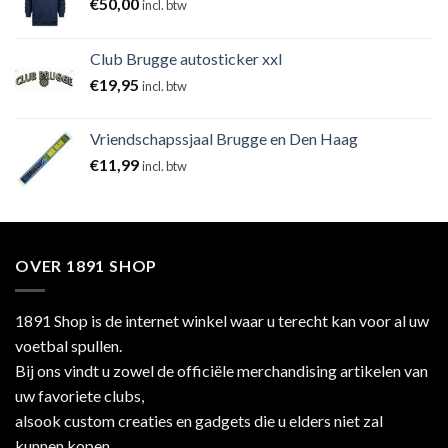
€
50,00
incl. btw
Club Brugge autosticker xxl
€
19,95
incl. btw
Vriendschapssjaal Brugge en Den Haag
€
11,99
incl. btw
OVER 1891 SHOP
1891 Shop is de internet winkel waar u terecht kan voor al uw
voetbal spullen.
Bij ons vindt u zowel de officiële merchandising artikelen van
uw favoriete clubs,
alsook custom creaties en gadgets die u elders niet zal
kunnen kopen.