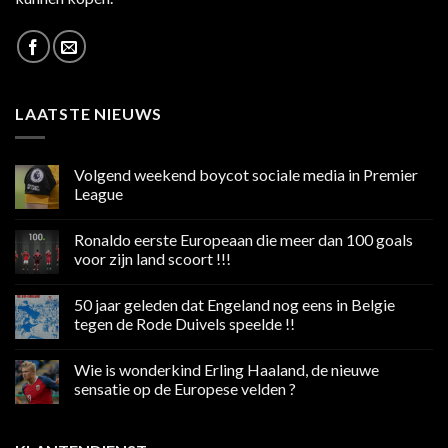
LAATSTE NIEUWS
Volgend weekend boycot sociale media in Premier
League
Geen
reacties
Ronaldo eerste Europeaan die meer dan 100 goals
op
Volgend
voor zijn land scoort !!!
weekend
boycot
Geen
sociale
reacties
50 jaar geleden dat Engeland nog eens in Belgie
media
op
in
Ronaldo
tegen de Rode Duivels speelde !!
Premier
eerste
League
Europeaan
Geen
die
reacties
Wie is wonderkind Erling Haaland, de nieuwe
meer
op
dan
50
sensatie op de Europese velden ?
100
jaar
goals
geleden
Geen
voor
dat
reacties
zijn
Engeland
op
land
nog
Wie