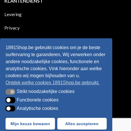
KLANTENDIENST
scoort
eens
is
!!!
in
wonderkind
Belgie
Erling
Levering
tegen
Haaland,
de
de
Rode
nieuwe
Duivels
sensatie
Privacy
speelde
op
!!
de
Europese
Disclaimer
velden
?
1891Shop.be gebruikt cookies om je de beste
Retourneren
surfervaring te garanderen, Wij verwerken onder
andere noodzakelijke cookies, functionele en
Algemene voorwaarden
analytische cookies. Vink hieronder aan welke
cookies wij mogen bijhouden van u.
Ontdek welke cookies 1891Shop.be gebruikt.
Strikt noodzakelijke cookies
Strikt noodzakelijke cookies
Functionele cookies
Functionele cookies
Analytische cookies
Analytische cookies
Bancontact
Visa
IDeal
Sofort
Mijn keuze bewaren
Alles accepteren