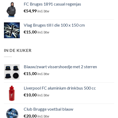
FC Bruges 1891 casual regenjas
€
54,99
incl. btw
Vlag Bruges till I die 100 x 150 cm
€
15,00
incl. btw
IN DE KIJKER
Blauw/zwart vissershoedje met 2 sterren
€
15,00
incl. btw
Liverpool FC aluminium drinkbus 500 cc
€
10,00
incl. btw
Club Brugge voetbal blauw
€
20,00
incl. btw