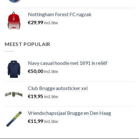
Nottingham Forest FC rugzak
€
29,99
incl. btw
MEEST POPULAIR
Navy casual hoodie met 1891 in reliëf
€
50,00
incl. btw
Club Brugge autosticker xxl
€
19,95
incl. btw
Vriendschapssjaal Brugge en Den Haag
€
11,99
incl. btw