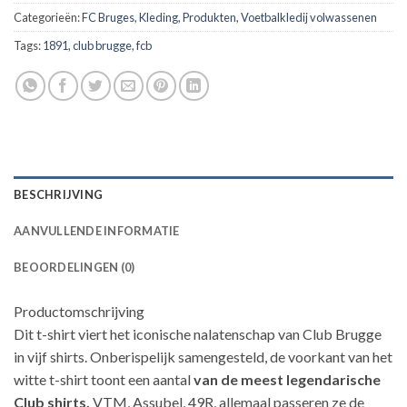
Categorieën:
FC Bruges
,
Kleding
,
Produkten
,
Voetbalkledij volwassenen
Tags:
1891
,
club brugge
,
fcb
BESCHRIJVING
AANVULLENDE INFORMATIE
BEOORDELINGEN (0)
Productomschrijving
Dit t-shirt viert het iconische nalatenschap van Club Brugge
in vijf shirts. Onberispelijk samengesteld, de voorkant van het
witte t-shirt toont een aantal
van de meest legendarische
Club shirts,
VTM, Assubel, 49R, allemaal passeren ze de