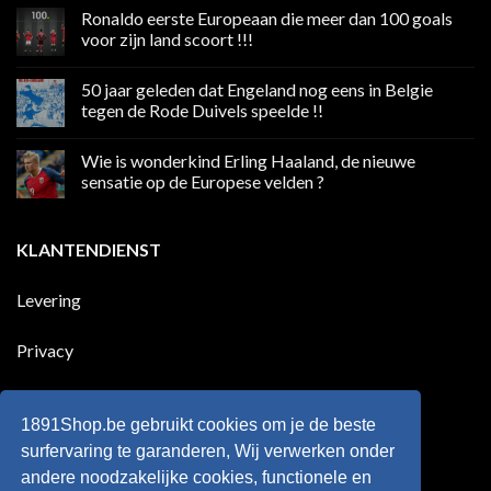
reacties
Ronaldo eerste Europeaan die meer dan 100 goals
op
Volgend
voor zijn land scoort !!!
weekend
boycot
Geen
sociale
reacties
50 jaar geleden dat Engeland nog eens in Belgie
media
op
in
Ronaldo
tegen de Rode Duivels speelde !!
Premier
eerste
League
Europeaan
Geen
die
reacties
Wie is wonderkind Erling Haaland, de nieuwe
meer
op
dan
50
sensatie op de Europese velden ?
100
jaar
goals
geleden
Geen
voor
dat
reacties
zijn
Engeland
op
KLANTENDIENST
land
nog
Wie
scoort
eens
is
!!!
in
wonderkind
Belgie
Erling
Levering
tegen
Haaland,
de
de
Rode
nieuwe
Duivels
sensatie
Privacy
speelde
op
!!
de
Europese
Disclaimer
velden
?
1891Shop.be gebruikt cookies om je de beste
Retourneren
surfervaring te garanderen, Wij verwerken onder
andere noodzakelijke cookies, functionele en