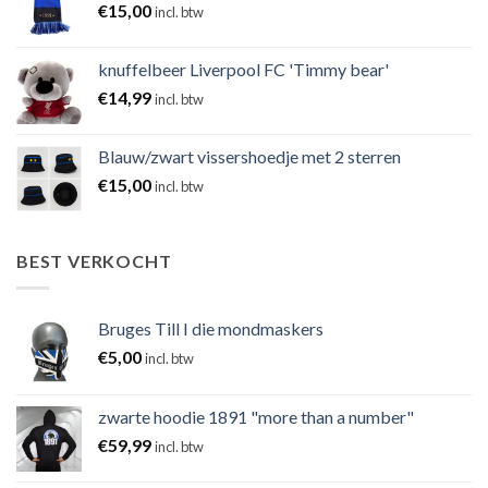
€
15,00
incl. btw
knuffelbeer Liverpool FC 'Timmy bear'
€
14,99
incl. btw
Blauw/zwart vissershoedje met 2 sterren
€
15,00
incl. btw
BEST VERKOCHT
Bruges Till I die mondmaskers
€
5,00
incl. btw
zwarte hoodie 1891 "more than a number"
€
59,99
incl. btw