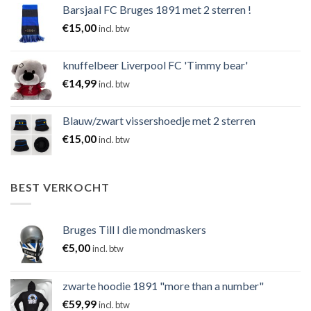
Barsjaal FC Bruges 1891 met 2 sterren !
€
15,00
incl. btw
knuffelbeer Liverpool FC 'Timmy bear'
€
14,99
incl. btw
Blauw/zwart vissershoedje met 2 sterren
€
15,00
incl. btw
BEST VERKOCHT
Bruges Till I die mondmaskers
€
5,00
incl. btw
zwarte hoodie 1891 "more than a number"
€
59,99
incl. btw