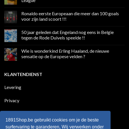
League
Geen
reacties
Ronaldo eerste Europeaan die meer dan 100 goals
op
Volgend
voor zijn land scoort !!!
weekend
boycot
Geen
sociale
reacties
50 jaar geleden dat Engeland nog eens in Belgie
media
op
in
Ronaldo
tegen de Rode Duivels speelde !!
Premier
eerste
League
Europeaan
Geen
die
reacties
Wie is wonderkind Erling Haaland, de nieuwe
meer
op
dan
50
sensatie op de Europese velden ?
100
jaar
goals
geleden
Geen
voor
dat
reacties
zijn
Engeland
op
KLANTENDIENST
land
nog
Wie
scoort
eens
is
!!!
in
wonderkind
Belgie
Erling
Levering
tegen
Haaland,
de
de
Rode
nieuwe
Duivels
sensatie
Privacy
speelde
op
!!
de
Europese
Disclaimer
velden
?
1891Shop.be gebruikt cookies om je de beste
Retourneren
surfervaring te garanderen, Wij verwerken onder