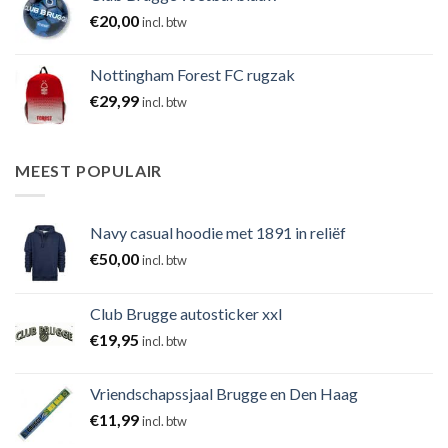
€
20,00
incl. btw
Nottingham Forest FC rugzak
€
29,99
incl. btw
MEEST POPULAIR
Navy casual hoodie met 1891 in reliëf
€
50,00
incl. btw
Club Brugge autosticker xxl
€
19,95
incl. btw
Vriendschapssjaal Brugge en Den Haag
€
11,99
incl. btw