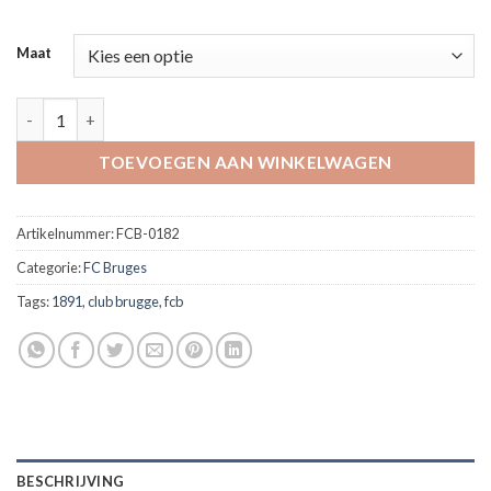
Maat
T-shirt Club Brugge navy dames aantal
TOEVOEGEN AAN WINKELWAGEN
Artikelnummer:
FCB-0182
Categorie:
FC Bruges
Tags:
1891
,
club brugge
,
fcb
BESCHRIJVING