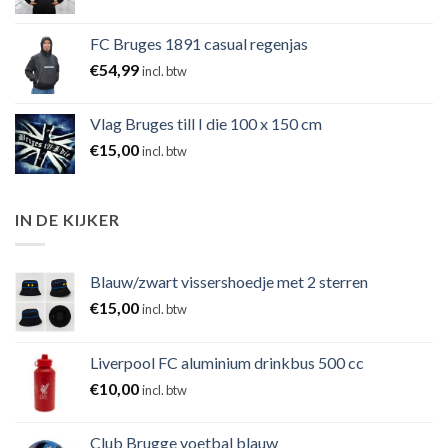
FC Bruges 1891 casual regenjas
€
54,99
incl. btw
Vlag Bruges till I die 100 x 150 cm
€
15,00
incl. btw
IN DE KIJKER
Blauw/zwart vissershoedje met 2 sterren
€
15,00
incl. btw
Liverpool FC aluminium drinkbus 500 cc
€
10,00
incl. btw
Club Brugge voetbal blauw