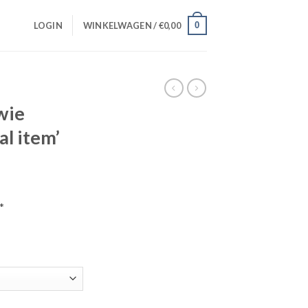
0
LOGIN
WINKELWAGEN /
€
0,00
wie
al item’
*