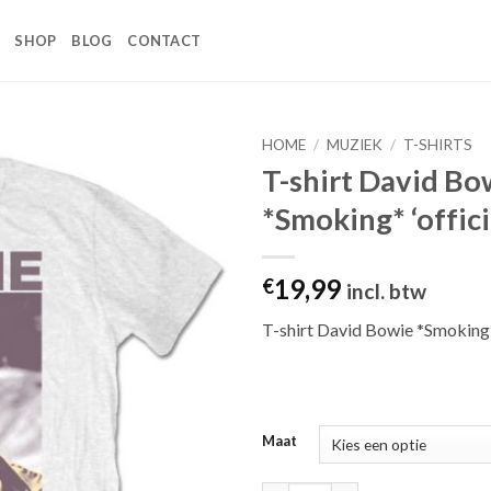
SHOP
BLOG
CONTACT
HOME
/
MUZIEK
/
T-SHIRTS
T-shirt David Bo
Toevoegen
*Smoking* ‘offici
aan
wenslijst
19,99
€
incl. btw
T-shirt David Bowie *Smoking
Maat