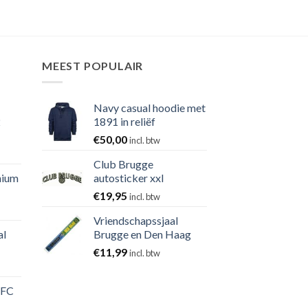
MEEST POPULAIR
Navy casual hoodie met
2
1891 in reliëf
€
50,00
incl. btw
Club Brugge
nium
autosticker xxl
€
19,95
incl. btw
Vriendschapssjaal
al
Brugge en Den Haag
€
11,99
incl. btw
 FC