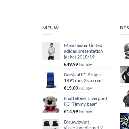
NIEUW
BE
Manchester United
adidas presentation
jacket 2018/19
€
49,99
incl. btw
Barsjaal FC Bruges
1891 met 2 sterren !
€
15,00
incl. btw
knuffelbeer Liverpool
FC 'Timmy bear'
€
14,99
incl. btw
Blauw/zwart
vissershoedje met 2