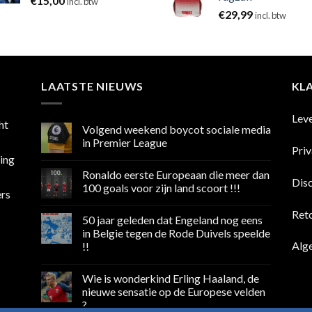
€
15,00
incl. btw
€
29,99
incl. btw
LAATSTE NIEUWS
KL
Lev
ht
Volgend weekend boycot sociale media
in Premier League
Pri
sing
Geen
reacties
Ronaldo eerste Europeaan die meer dan
op
Dis
Volgend
100 goals voor zijn land scoort !!!
ers
weekend
boycot
Geen
sociale
reacties
Ret
50 jaar geleden dat Engeland nog eens
media
op
in
Ronaldo
in Belgie tegen de Rode Duivels speelde
Premier
eerste
Alg
!!
League
Europeaan
die
Geen
meer
reacties
dan
Wie is wonderkind Erling Haaland, de
op
100
50
nieuwe sensatie op de Europese velden
goals
jaar
voor
?
geleden
zijn