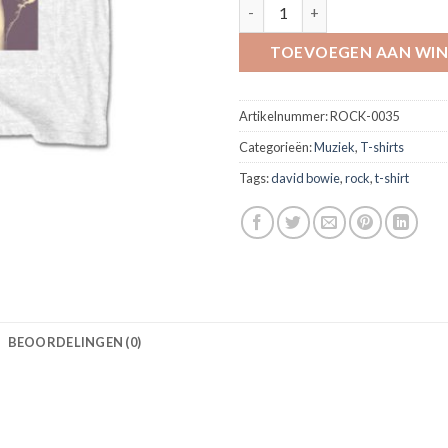
T-shirt David Bowie *Smoking* '
TOEVOEGEN AAN WI
Artikelnummer:
ROCK-0035
Categorieën:
Muziek
,
T-shirts
Tags:
david bowie
,
rock
,
t-shirt
BEOORDELINGEN (0)