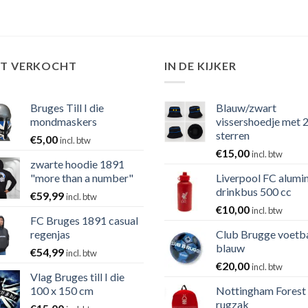
ST VERKOCHT
IN DE KIJKER
Bruges Till I die
Blauw/zwart
mondmaskers
vissershoedje met 
sterren
€
5,00
incl. btw
€
15,00
incl. btw
zwarte hoodie 1891
"more than a number"
Liverpool FC alumi
drinkbus 500 cc
€
59,99
incl. btw
€
10,00
incl. btw
FC Bruges 1891 casual
regenjas
Club Brugge voetb
blauw
€
54,99
incl. btw
€
20,00
incl. btw
Vlag Bruges till I die
100 x 150 cm
Nottingham Forest
rugzak