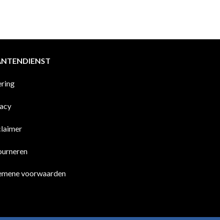
ANTENDIENST
ering
vacy
claimer
ourneren
emene voorwaarden