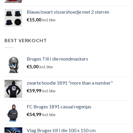
Blauw/zwart vissershoedje met 2 sterren
€
15,00
incl. btw
BEST VERKOCHT
Bruges Till I die mondmaskers
€
5,00
incl. btw
zwarte hoodie 1891 "more than a number"
€
59,99
incl. btw
FC Bruges 1891 casual regenjas
€
54,99
incl. btw
Vlag Bruges till I die 100 x 150 cm