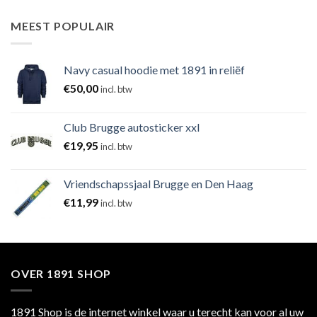
MEEST POPULAIR
Navy casual hoodie met 1891 in reliëf
€
50,00
incl. btw
Club Brugge autosticker xxl
€
19,95
incl. btw
Vriendschapssjaal Brugge en Den Haag
€
11,99
incl. btw
OVER 1891 SHOP
1891 Shop is de internet winkel waar u terecht kan voor al uw