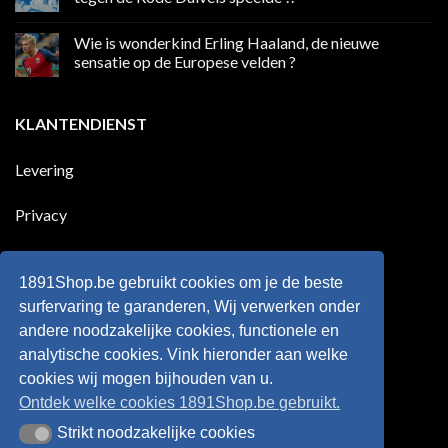
Premier
eerste
League
Europeaan
Geen
die
reacties
Wie is wonderkind Erling Haaland, de nieuwe
meer
op
dan
50
sensatie op de Europese velden ?
100
jaar
goals
geleden
Geen
voor
dat
reacties
zijn
Engeland
op
KLANTENDIENST
land
nog
Wie
scoort
eens
is
!!!
in
wonderkind
Belgie
Erling
Levering
tegen
Haaland,
de
de
Rode
nieuwe
Duivels
sensatie
Privacy
speelde
op
!!
de
Europese
Disclaimer
velden
?
1891Shop.be gebruikt cookies om je de beste
Retourneren
surfervaring te garanderen, Wij verwerken onder
andere noodzakelijke cookies, functionele en
Algemene voorwaarden
analytische cookies. Vink hieronder aan welke
cookies wij mogen bijhouden van u.
Ontdek welke cookies 1891Shop.be gebruikt.
Strikt noodzakelijke cookies
Strikt noodzakelijke cookies