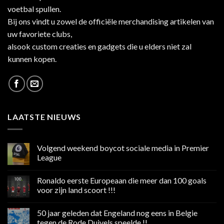
voetbal spullen.
Bij ons vindt u zowel de officiële merchandising artikelen van
uw favoriete clubs,
alsook custom creaties en gadgets die u elders niet zal
kunnen kopen.
LAATSTE NIEUWS
Volgend weekend boycot sociale media in Premier
League
Geen
reacties
Ronaldo eerste Europeaan die meer dan 100 goals
op
Volgend
voor zijn land scoort !!!
weekend
boycot
Geen
sociale
reacties
50 jaar geleden dat Engeland nog eens in Belgie
media
op
in
Ronaldo
tegen de Rode Duivels speelde !!