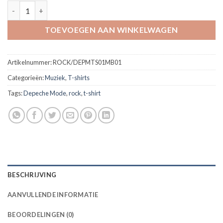
T-shirt Depeche Mode *People are people* aantal
TOEVOEGEN AAN WINKELWAGEN
Artikelnummer:
ROCK/DEPMTS01MB01
Categorieën:
Muziek
,
T-shirts
Tags:
Depeche Mode
,
rock
,
t-shirt
BESCHRIJVING
AANVULLENDE INFORMATIE
BEOORDELINGEN (0)