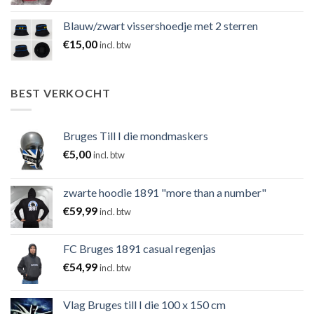
Blauw/zwart vissershoedje met 2 sterren
€
15,00
incl. btw
BEST VERKOCHT
Bruges Till I die mondmaskers
€
5,00
incl. btw
zwarte hoodie 1891 "more than a number"
€
59,99
incl. btw
FC Bruges 1891 casual regenjas
€
54,99
incl. btw
Vlag Bruges till I die 100 x 150 cm