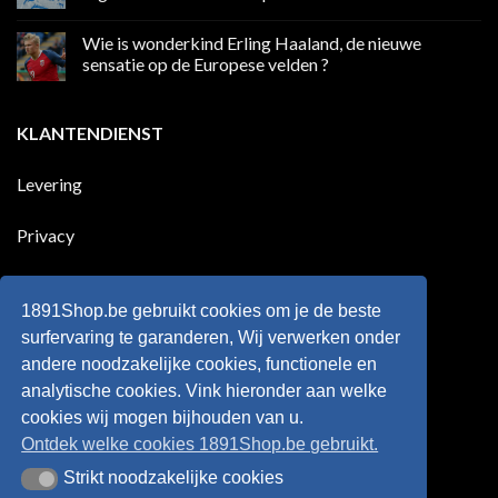
League
Europeaan
Geen
die
reacties
Wie is wonderkind Erling Haaland, de nieuwe
meer
op
dan
50
sensatie op de Europese velden ?
100
jaar
goals
geleden
Geen
voor
dat
reacties
zijn
Engeland
op
KLANTENDIENST
land
nog
Wie
scoort
eens
is
!!!
in
wonderkind
Belgie
Erling
Levering
tegen
Haaland,
de
de
Rode
nieuwe
Duivels
sensatie
Privacy
speelde
op
!!
de
Europese
Disclaimer
velden
?
1891Shop.be gebruikt cookies om je de beste
Retourneren
surfervaring te garanderen, Wij verwerken onder
andere noodzakelijke cookies, functionele en
Algemene voorwaarden
analytische cookies. Vink hieronder aan welke
cookies wij mogen bijhouden van u.
Ontdek welke cookies 1891Shop.be gebruikt.
Strikt noodzakelijke cookies
Strikt noodzakelijke cookies