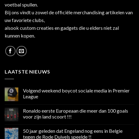
voetbal spullen.
Bij ons vindt u zowel de officiële merchandising artikelen van
uw favoriete clubs,
alsook custom creaties en gadgets die u elders niet zal
kunnen kopen.
LAATSTE NIEUWS
Volgend weekend boycot sociale media in Premier
League
Geen
reacties
Ronaldo eerste Europeaan die meer dan 100 goals
op
Volgend
voor zijn land scoort !!!
weekend
boycot
Geen
sociale
reacties
50 jaar geleden dat Engeland nog eens in Belgie
media
op
in
Ronaldo
tegen de Rode Duivels speelde !!
Premier
eerste