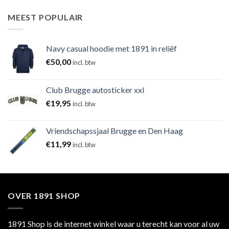
MEEST POPULAIR
Navy casual hoodie met 1891 in reliëf
€
50,00
incl. btw
Club Brugge autosticker xxl
€
19,95
incl. btw
Vriendschapssjaal Brugge en Den Haag
€
11,99
incl. btw
OVER 1891 SHOP
1891 Shop is de internet winkel waar u terecht kan voor al uw