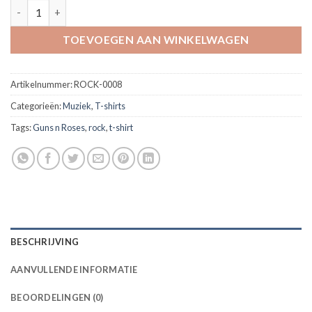
T-shirt Guns n Roses *Apetite for destruction* 'official item' aan
TOEVOEGEN AAN WINKELWAGEN
Artikelnummer:
ROCK-0008
Categorieën:
Muziek
,
T-shirts
Tags:
Guns n Roses
,
rock
,
t-shirt
BESCHRIJVING
AANVULLENDE INFORMATIE
BEOORDELINGEN (0)