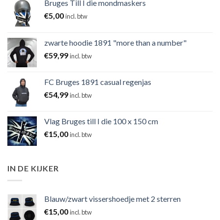
Bruges Till I die mondmaskers
€
5,00
incl. btw
zwarte hoodie 1891 "more than a number"
€
59,99
incl. btw
FC Bruges 1891 casual regenjas
€
54,99
incl. btw
Vlag Bruges till I die 100 x 150 cm
€
15,00
incl. btw
IN DE KIJKER
Blauw/zwart vissershoedje met 2 sterren
€
15,00
incl. btw