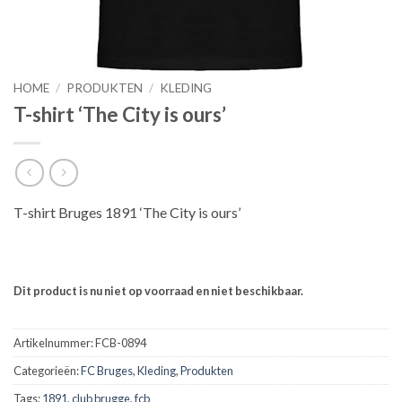
HOME
/
PRODUKTEN
/
KLEDING
T-shirt ‘The City is ours’
T-shirt Bruges 1891 ‘The City is ours’
Dit product is nu niet op voorraad en niet beschikbaar.
Artikelnummer:
FCB-0894
Categorieën:
FC Bruges
,
Kleding
,
Produkten
Tags:
1891
,
club brugge
,
fcb