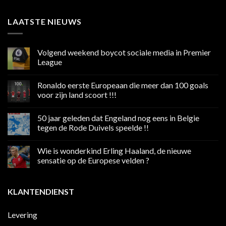
LAATSTE NIEUWS
Volgend weekend boycot sociale media in Premier
League
Geen
reacties
Ronaldo eerste Europeaan die meer dan 100 goals
op
Volgend
voor zijn land scoort !!!
weekend
boycot
Geen
sociale
reacties
50 jaar geleden dat Engeland nog eens in Belgie
media
op
in
Ronaldo
tegen de Rode Duivels speelde !!
Premier
eerste
League
Europeaan
Geen
die
reacties
Wie is wonderkind Erling Haaland, de nieuwe
meer
op
dan
50
sensatie op de Europese velden ?
100
jaar
goals
geleden
Geen
voor
dat
reacties
zijn
Engeland
op
KLANTENDIENST
land
nog
Wie
scoort
eens
is
!!!
in
wonderkind
Belgie
Erling
Levering
tegen
Haaland,
de
de