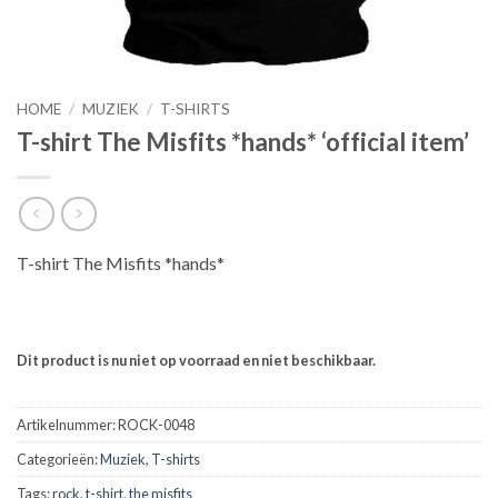
HOME
/
MUZIEK
/
T-SHIRTS
T-shirt The Misfits *hands* ‘official item’
T-shirt The Misfits *hands*
Dit product is nu niet op voorraad en niet beschikbaar.
Artikelnummer:
ROCK-0048
Categorieën:
Muziek
,
T-shirts
Tags:
rock
,
t-shirt
,
the misfits