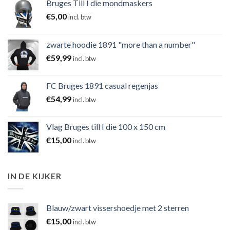
Bruges Till I die mondmaskers
€
5,00
incl. btw
zwarte hoodie 1891 "more than a number"
€
59,99
incl. btw
FC Bruges 1891 casual regenjas
€
54,99
incl. btw
Vlag Bruges till I die 100 x 150 cm
€
15,00
incl. btw
IN DE KIJKER
Blauw/zwart vissershoedje met 2 sterren
€
15,00
incl. btw