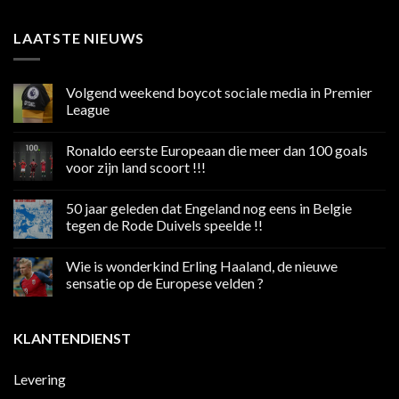
LAATSTE NIEUWS
Volgend weekend boycot sociale media in Premier
League
Geen
reacties
Ronaldo eerste Europeaan die meer dan 100 goals
op
Volgend
voor zijn land scoort !!!
weekend
boycot
Geen
sociale
reacties
50 jaar geleden dat Engeland nog eens in Belgie
media
op
in
Ronaldo
tegen de Rode Duivels speelde !!
Premier
eerste
League
Europeaan
Geen
die
reacties
Wie is wonderkind Erling Haaland, de nieuwe
meer
op
dan
50
sensatie op de Europese velden ?
100
jaar
goals
geleden
Geen
voor
dat
reacties
zijn
Engeland
op
KLANTENDIENST
land
nog
Wie
scoort
eens
is
!!!
in
wonderkind
Belgie
Erling
Levering
tegen
Haaland,
de
de