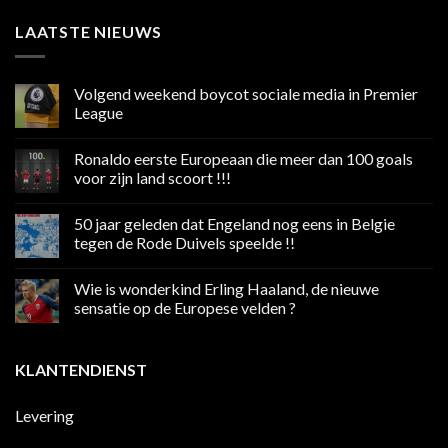
LAATSTE NIEUWS
Volgend weekend boycot sociale media in Premier
League
Geen
reacties
Ronaldo eerste Europeaan die meer dan 100 goals
op
Volgend
voor zijn land scoort !!!
weekend
boycot
Geen
sociale
reacties
50 jaar geleden dat Engeland nog eens in Belgie
media
op
in
Ronaldo
tegen de Rode Duivels speelde !!
Premier
eerste
League
Europeaan
Geen
die
reacties
Wie is wonderkind Erling Haaland, de nieuwe
meer
op
dan
50
sensatie op de Europese velden ?
100
jaar
goals
geleden
Geen
voor
dat
reacties
zijn
Engeland
op
KLANTENDIENST
land
nog
Wie
scoort
eens
is
!!!
in
wonderkind
Belgie
Erling
Levering
tegen
Haaland,
de
de
Rode
nieuwe