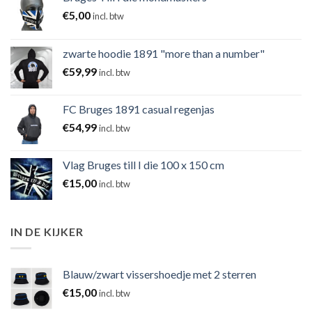
€
5,00
incl. btw
zwarte hoodie 1891 "more than a number"
€
59,99
incl. btw
FC Bruges 1891 casual regenjas
€
54,99
incl. btw
Vlag Bruges till I die 100 x 150 cm
€
15,00
incl. btw
IN DE KIJKER
Blauw/zwart vissershoedje met 2 sterren
€
15,00
incl. btw