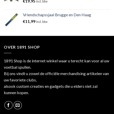
€
19,95
incl. btw
Vriendschapssjaal Brugge en Den Haag
€
11,99
incl. btw
OVER 1891 SHOP
1891 Shop is de internet winkel waar u terecht kan voor al uw
voetbal spullen.
Bij ons vindt u zowel de officiële merchandising artikelen van
uw favoriete clubs,
alsook custom creaties en gadgets die u elders niet zal
kunnen kopen.