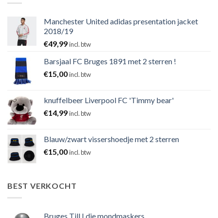
Manchester United adidas presentation jacket
2018/19
€
49,99
incl. btw
Barsjaal FC Bruges 1891 met 2 sterren !
€
15,00
incl. btw
knuffelbeer Liverpool FC 'Timmy bear'
€
14,99
incl. btw
Blauw/zwart vissershoedje met 2 sterren
€
15,00
incl. btw
BEST VERKOCHT
Bruges Till I die mondmaskers