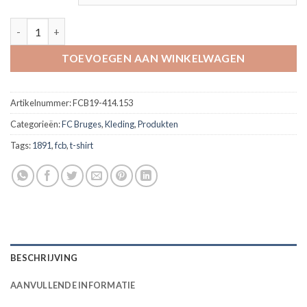
T-shirt 2 sterren 1891 voor kids aantal
TOEVOEGEN AAN WINKELWAGEN
Artikelnummer:
FCB19-414.153
Categorieën:
FC Bruges
,
Kleding
,
Produkten
Tags:
1891
,
fcb
,
t-shirt
BESCHRIJVING
AANVULLENDE INFORMATIE