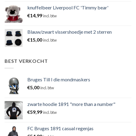
knuffelbeer Liverpool FC 'Timmy bear'
€
14,99
incl. btw
Blauw/zwart vissershoedje met 2 sterren
€
15,00
incl. btw
BEST VERKOCHT
Bruges Till I die mondmaskers
€
5,00
incl. btw
zwarte hoodie 1891 "more than a number"
€
59,99
incl. btw
FC Bruges 1891 casual regenjas