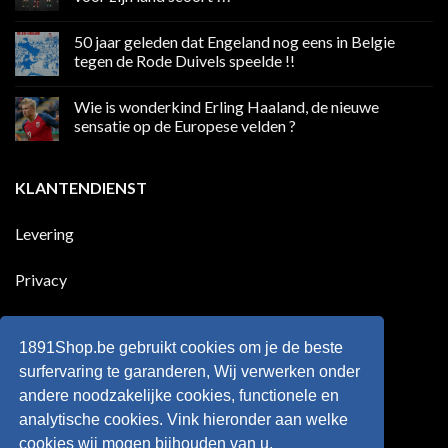
weekend
boycot
Geen
sociale
reacties
50 jaar geleden dat Engeland nog eens in Belgie
media
op
in
Ronaldo
tegen de Rode Duivels speelde !!
Premier
eerste
League
Europeaan
Geen
die
reacties
Wie is wonderkind Erling Haaland, de nieuwe
meer
op
dan
50
sensatie op de Europese velden ?
100
jaar
goals
geleden
Geen
voor
dat
reacties
zijn
Engeland
op
KLANTENDIENST
land
nog
Wie
scoort
eens
is
!!!
in
wonderkind
Belgie
Erling
Levering
tegen
Haaland,
de
de
Rode
nieuwe
Duivels
sensatie
Privacy
speelde
op
!!
de
Europese
Disclaimer
velden
?
1891Shop.be gebruikt cookies om je de beste
Retourneren
surfervaring te garanderen, Wij verwerken onder
andere noodzakelijke cookies, functionele en
Algemene voorwaarden
analytische cookies. Vink hieronder aan welke
cookies wij mogen bijhouden van u.