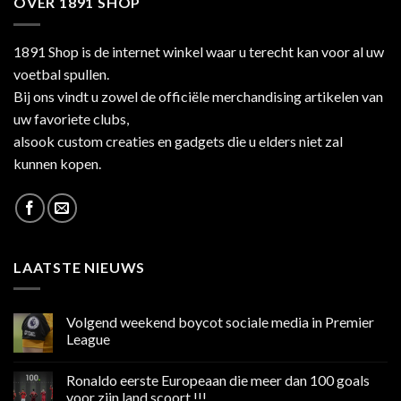
OVER 1891 SHOP
1891 Shop is de internet winkel waar u terecht kan voor al uw
voetbal spullen.
Bij ons vindt u zowel de officiële merchandising artikelen van
uw favoriete clubs,
alsook custom creaties en gadgets die u elders niet zal
kunnen kopen.
LAATSTE NIEUWS
Volgend weekend boycot sociale media in Premier
League
Geen
reacties
Ronaldo eerste Europeaan die meer dan 100 goals
op
Volgend
voor zijn land scoort !!!