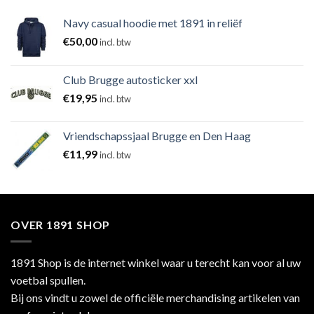
Navy casual hoodie met 1891 in reliëf
€
50,00
incl. btw
Club Brugge autosticker xxl
€
19,95
incl. btw
Vriendschapssjaal Brugge en Den Haag
€
11,99
incl. btw
OVER 1891 SHOP
1891 Shop is de internet winkel waar u terecht kan voor al uw
voetbal spullen.
Bij ons vindt u zowel de officiële merchandising artikelen van