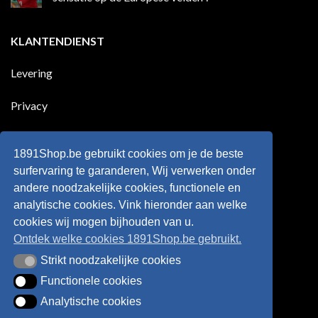
100
jaar
goals
geleden
Geen
voor
dat
reacties
zijn
Engeland
op
KLANTENDIENST
land
nog
Wie
scoort
eens
is
!!!
in
wonderkind
Belgie
Erling
Levering
tegen
Haaland,
de
de
Rode
nieuwe
Duivels
sensatie
Privacy
speelde
op
!!
de
Europese
Disclaimer
velden
?
1891Shop.be gebruikt cookies om je de beste
Retourneren
surfervaring te garanderen, Wij verwerken onder
andere noodzakelijke cookies, functionele en
Algemene voorwaarden
analytische cookies. Vink hieronder aan welke
cookies wij mogen bijhouden van u.
Ontdek welke cookies 1891Shop.be gebruikt.
Strikt noodzakelijke cookies
Strikt noodzakelijke cookies
Functionele cookies
Functionele cookies
Analytische cookies
Analytische cookies