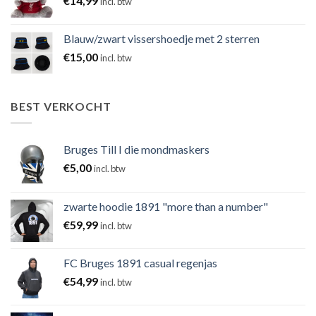
€
14,99
incl. btw
Blauw/zwart vissershoedje met 2 sterren
€
15,00
incl. btw
BEST VERKOCHT
Bruges Till I die mondmaskers
€
5,00
incl. btw
zwarte hoodie 1891 "more than a number"
€
59,99
incl. btw
FC Bruges 1891 casual regenjas
€
54,99
incl. btw