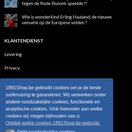
in
Ronaldo
tegen de Rode Duivels speelde !!
Premier
eerste
League
Europeaan
Geen
die
reacties
Wie is wonderkind Erling Haaland, de nieuwe
meer
op
dan
50
sensatie op de Europese velden ?
100
jaar
goals
geleden
Geen
voor
dat
reacties
zijn
Engeland
op
KLANTENDIENST
land
nog
Wie
scoort
eens
is
!!!
in
wonderkind
Belgie
Erling
Levering
tegen
Haaland,
de
de
Rode
nieuwe
Duivels
sensatie
Privacy
speelde
op
!!
de
Europese
Disclaimer
velden
?
1891Shop.be gebruikt cookies om je de beste
Retourneren
surfervaring te garanderen, Wij verwerken onder
andere noodzakelijke cookies, functionele en
Algemene voorwaarden
analytische cookies. Vink hieronder aan welke
cookies wij mogen bijhouden van u.
Ontdek welke cookies 1891Shop.be gebruikt.
Strikt noodzakelijke cookies