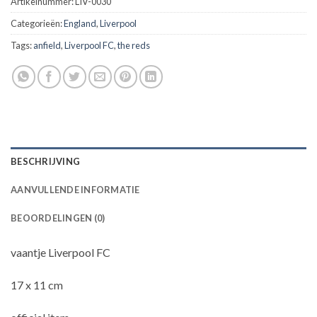
Artikelnummer:
LIV-0030
Categorieën:
England
,
Liverpool
Tags:
anfield
,
Liverpool FC
,
the reds
BESCHRIJVING
AANVULLENDE INFORMATIE
BEOORDELINGEN (0)
vaantje Liverpool FC
17 x 11 cm