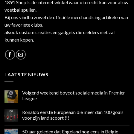
1891 Shop is de internet winkel waar u terecht kan voor al uw
voetbal spullen.
Bij ons vindt u zowel de officiële merchandising artikelen van
uw favoriete clubs,
alsook custom creaties en gadgets die u elders niet zal
kunnen kopen.
LAATSTE NIEUWS
Volgend weekend boycot sociale media in Premier
League
Geen
reacties
Ronaldo eerste Europeaan die meer dan 100 goals
op
Volgend
voor zijn land scoort !!!
weekend
boycot
Geen
sociale
reacties
50 jaar geleden dat Engeland nog eens in Belgie
media
op