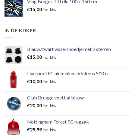
Vlag Bruges till I die 100 x 150 cm
€
15,00
incl. btw
IN DE KIJKER
Blauw/zwart vissershoedje met 2 sterren
€
15,00
incl. btw
Liverpool FC aluminium drinkbus 500 cc
€
10,00
incl. btw
Club Brugge voetbal blauw
€
20,00
incl. btw
Nottingham Forest FC rugzak
€
29,99
incl. btw