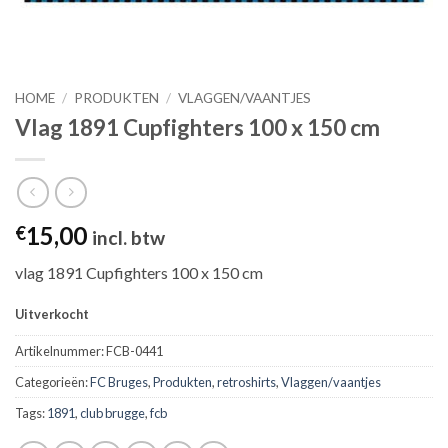
HOME
/
PRODUKTEN
/
VLAGGEN/VAANTJES
Vlag 1891 Cupfighters 100 x 150 cm
15,00
€
incl. btw
vlag 1891 Cupfighters 100 x 150 cm
Uitverkocht
Artikelnummer:
FCB-0441
Categorieën:
FC Bruges
,
Produkten
,
retroshirts
,
Vlaggen/vaantjes
Tags:
1891
,
club brugge
,
fcb