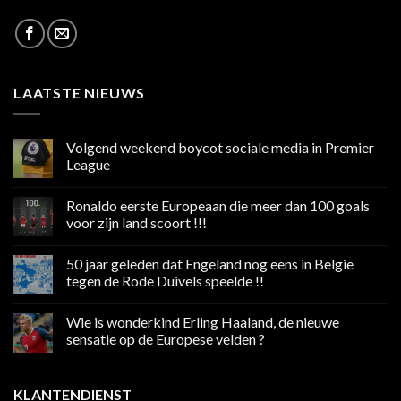
LAATSTE NIEUWS
Volgend weekend boycot sociale media in Premier
League
Geen
reacties
Ronaldo eerste Europeaan die meer dan 100 goals
op
Volgend
voor zijn land scoort !!!
weekend
boycot
Geen
sociale
reacties
50 jaar geleden dat Engeland nog eens in Belgie
media
op
in
Ronaldo
tegen de Rode Duivels speelde !!
Premier
eerste
League
Europeaan
Geen
die
reacties
Wie is wonderkind Erling Haaland, de nieuwe
meer
op
dan
50
sensatie op de Europese velden ?
100
jaar
goals
geleden
Geen
voor
dat
reacties
zijn
Engeland
op
KLANTENDIENST
land
nog
Wie