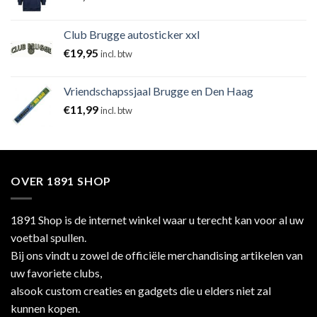
Club Brugge autosticker xxl
€
19,95
incl. btw
Vriendschapssjaal Brugge en Den Haag
€
11,99
incl. btw
OVER 1891 SHOP
1891 Shop is de internet winkel waar u terecht kan voor al uw
voetbal spullen.
Bij ons vindt u zowel de officiële merchandising artikelen van
uw favoriete clubs,
alsook custom creaties en gadgets die u elders niet zal
kunnen kopen.