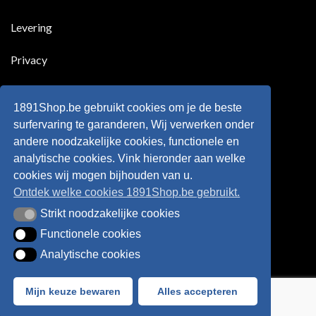
scoort
eens
is
!!!
in
wonderkind
Belgie
Erling
Levering
tegen
Haaland,
de
de
Rode
nieuwe
Duivels
sensatie
Privacy
speelde
op
!!
de
Europese
Disclaimer
velden
?
1891Shop.be gebruikt cookies om je de beste
Retourneren
surfervaring te garanderen, Wij verwerken onder
andere noodzakelijke cookies, functionele en
Algemene voorwaarden
analytische cookies. Vink hieronder aan welke
cookies wij mogen bijhouden van u.
Ontdek welke cookies 1891Shop.be gebruikt.
Strikt noodzakelijke cookies
Strikt noodzakelijke cookies
Functionele cookies
Functionele cookies
Analytische cookies
Analytische cookies
Bancontact
Visa
IDeal
Sofort
Mijn keuze bewaren
Alles accepteren
Webshop created by
HappyWebsites
© 2026