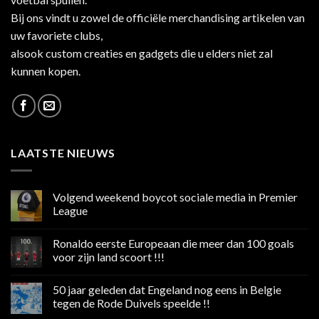
Bij ons vindt u zowel de officiële merchandising artikelen van
uw favoriete clubs,
alsook custom creaties en gadgets die u elders niet zal
kunnen kopen.
LAATSTE NIEUWS
Volgend weekend boycot sociale media in Premier
League
Geen
reacties
Ronaldo eerste Europeaan die meer dan 100 goals
op
Volgend
voor zijn land scoort !!!
weekend
boycot
Geen
sociale
reacties
50 jaar geleden dat Engeland nog eens in Belgie
media
op
in
Ronaldo
tegen de Rode Duivels speelde !!
Premier
eerste
League
Europeaan
Geen