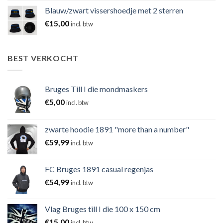
Blauw/zwart vissershoedje met 2 sterren
€
15,00
incl. btw
BEST VERKOCHT
Bruges Till I die mondmaskers
€
5,00
incl. btw
zwarte hoodie 1891 "more than a number"
€
59,99
incl. btw
FC Bruges 1891 casual regenjas
€
54,99
incl. btw
Vlag Bruges till I die 100 x 150 cm
€
15,00
incl. btw