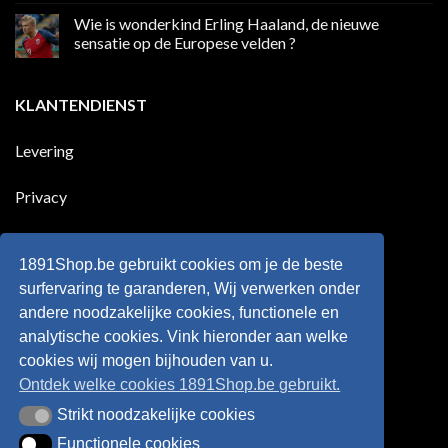
die
reacties
Wie is wonderkind Erling Haaland, de nieuwe
meer
op
dan
50
sensatie op de Europese velden ?
100
jaar
goals
geleden
Geen
voor
dat
reacties
zijn
Engeland
op
KLANTENDIENST
land
nog
Wie
scoort
eens
is
!!!
in
wonderkind
Belgie
Erling
Levering
tegen
Haaland,
de
de
Rode
nieuwe
Duivels
sensatie
Privacy
speelde
op
!!
de
Europese
Disclaimer
velden
?
1891Shop.be gebruikt cookies om je de beste
Retourneren
surfervaring te garanderen, Wij verwerken onder
andere noodzakelijke cookies, functionele en
Algemene voorwaarden
analytische cookies. Vink hieronder aan welke
cookies wij mogen bijhouden van u.
Ontdek welke cookies 1891Shop.be gebruikt.
Strikt noodzakelijke cookies
Strikt noodzakelijke cookies
Functionele cookies
Functionele cookies