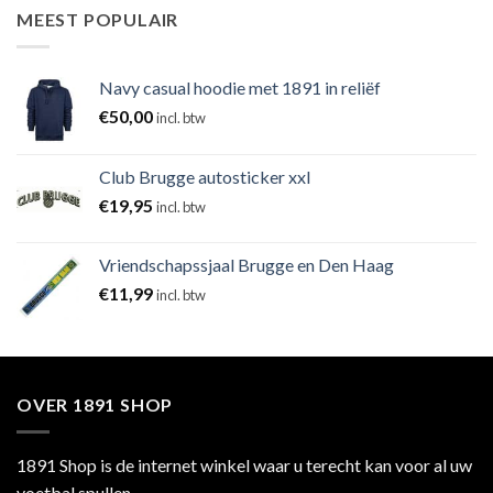
MEEST POPULAIR
Navy casual hoodie met 1891 in reliëf
€
50,00
incl. btw
Club Brugge autosticker xxl
€
19,95
incl. btw
Vriendschapssjaal Brugge en Den Haag
€
11,99
incl. btw
OVER 1891 SHOP
1891 Shop is de internet winkel waar u terecht kan voor al uw
voetbal spullen.