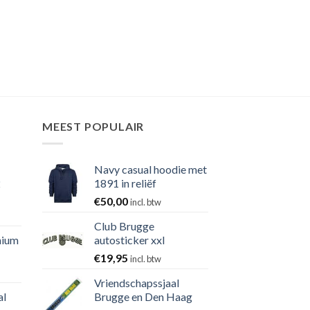
MEEST POPULAIR
Navy casual hoodie met
2
1891 in reliëf
€
50,00
incl. btw
Club Brugge
nium
autosticker xxl
€
19,95
incl. btw
Vriendschapssjaal
al
Brugge en Den Haag