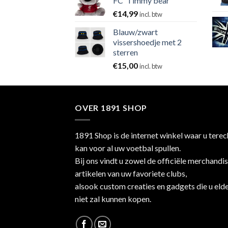
FC 'Timmy bear'
€
14,99
incl. btw
Blauw/zwart
vissershoedje met 2
sterren
€
15,00
incl. btw
OVER 1891 SHOP
1891 Shop is de internet winkel waar u terec
kan voor al uw voetbal spullen.
Bij ons vindt u zowel de officiële merchandi
artikelen van uw favoriete clubs,
alsook custom creaties en gadgets die u eld
niet zal kunnen kopen.