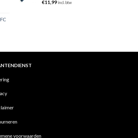
€
11,99
incl. btw
 FC
ANTENDIENST
ering
vacy
claimer
ourneren
emene voorwaarden