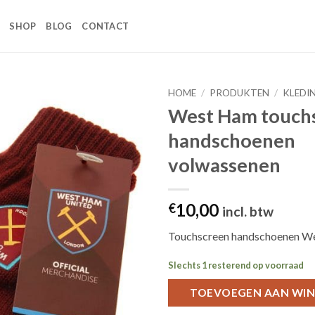
SHOP
BLOG
CONTACT
HOME
/
PRODUKTEN
/
KLEDI
West Ham touch
Toevoegen
handschoenen
aan
wenslijst
volwassenen
10,00
€
incl. btw
Touchscreen handschoenen W
Slechts 1 resterend op voorraad
TOEVOEGEN AAN WI