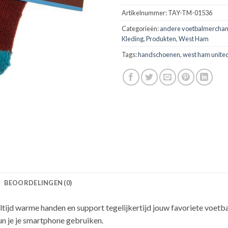
Artikelnummer:
TAY-TM-01536
Categorieën:
andere voetbalmerchan
Kleding
,
Produkten
,
West Ham
Tags:
handschoenen
,
west ham unite
BEOORDELINGEN (0)
ijd warme handen en support tegelijkertijd jouw favoriete voet
n je je smartphone gebruiken.