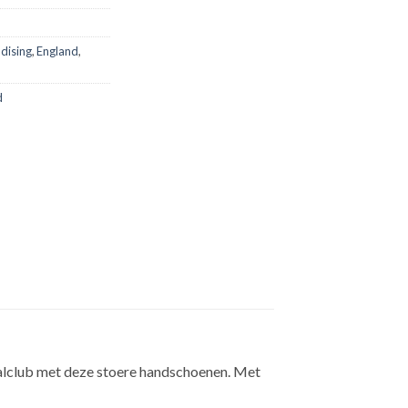
dising
,
England
,
d
balclub met deze stoere handschoenen. Met