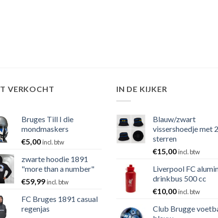
ST VERKOCHT
IN DE KIJKER
Bruges Till I die
Blauw/zwart
mondmaskers
vissershoedje met 
sterren
€
5,00
incl. btw
€
15,00
incl. btw
zwarte hoodie 1891
"more than a number"
Liverpool FC alumi
drinkbus 500 cc
€
59,99
incl. btw
€
10,00
incl. btw
FC Bruges 1891 casual
regenjas
Club Brugge voetb