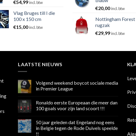
blauw
€
54,99
incl. btw
€
20,00
incl. btw
Vlag Bruges till I die
100 x 150 cm
Nottingham Forest
rugzak
€
15,00
incl. btw
€
29,99
incl. btw
LAATSTE NIEUWS
KL
Lev
ht
Volgend weekend boycot sociale media
in Premier League
Pri
sing
Geen
reacties
Ronaldo eerste Europeaan die meer dan
op
Dis
Volgend
100 goals voor zijn land scoort !!!
ers
weekend
boycot
Geen
sociale
reacties
Ret
50 jaar geleden dat Engeland nog eens
media
op
in
Ronaldo
in Belgie tegen de Rode Duivels speelde
Premier
eerste
Alg
!!
League
Europeaan