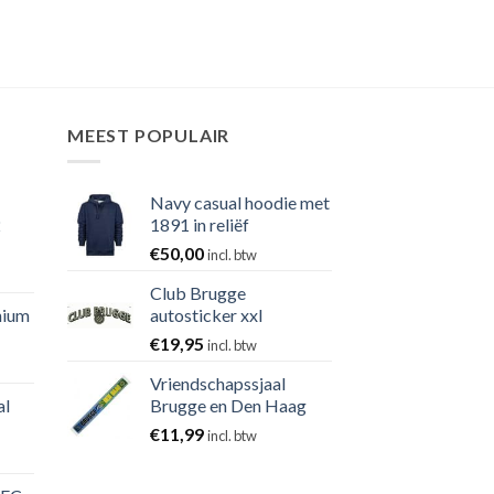
MEEST POPULAIR
Navy casual hoodie met
2
1891 in reliëf
€
50,00
incl. btw
Club Brugge
nium
autosticker xxl
€
19,95
incl. btw
Vriendschapssjaal
al
Brugge en Den Haag
€
11,99
incl. btw