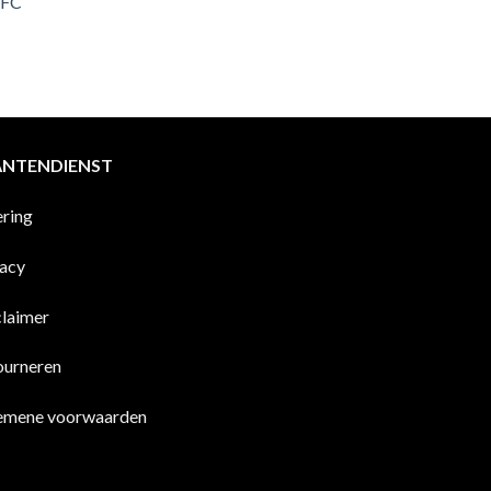
 FC
ANTENDIENST
ering
vacy
claimer
ourneren
emene voorwaarden