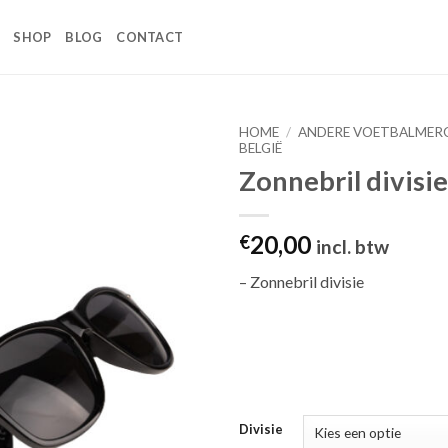
SHOP
BLOG
CONTACT
HOME
/
ANDERE VOETBALMER
BELGIË
Zonnebril divisie
Toevoegen
aan
wenslijst
20,00
€
incl. btw
– Zonnebril divisie
Divisie