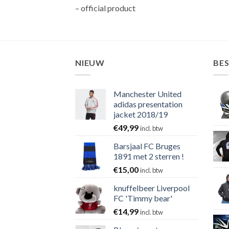
– official product
NIEUW
BE
Manchester United
adidas presentation
jacket 2018/19
€
49,99
incl. btw
Barsjaal FC Bruges
1891 met 2 sterren !
€
15,00
incl. btw
knuffelbeer Liverpool
FC 'Timmy bear'
€
14,99
incl. btw