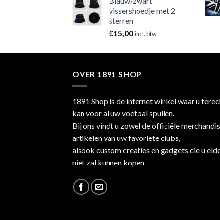
Blauw/zwart
vissershoedje met 2
sterren
€
15,00
incl. btw
OVER 1891 SHOP
1891 Shop is de internet winkel waar u terec
kan voor al uw voetbal spullen.
Bij ons vindt u zowel de officiële merchandi
artikelen van uw favoriete clubs,
alsook custom creaties en gadgets die u eld
niet zal kunnen kopen.