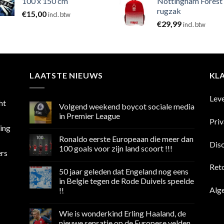
100 x 150 cm
Nottingham Forest
rugzak
€
15,00
incl. btw
€
29,99
incl. btw
LAATSTE NIEUWS
KL
Lev
ht
Volgend weekend boycot sociale media
in Premier League
Pri
sing
Geen
reacties
Ronaldo eerste Europeaan die meer dan
op
Dis
Volgend
100 goals voor zijn land scoort !!!
ers
weekend
boycot
Geen
sociale
reacties
Ret
50 jaar geleden dat Engeland nog eens
media
op
in
Ronaldo
in Belgie tegen de Rode Duivels speelde
Premier
eerste
Alg
!!
League
Europeaan
die
Geen
meer
reacties
dan
Wie is wonderkind Erling Haaland, de
op
100
50
nieuwe sensatie op de Europese velden
goals