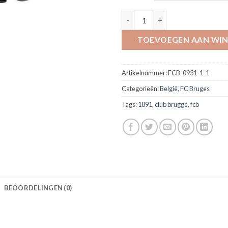
Zonnebril divisie aantal
TOEVOEGEN AAN WI
Artikelnummer:
FCB-0931-1-1
Categorieën:
België
,
FC Bruges
Tags:
1891
,
club brugge
,
fcb
BEOORDELINGEN (0)