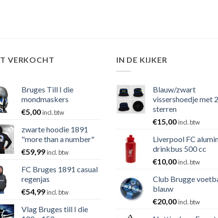
ST VERKOCHT
IN DE KIJKER
Bruges Till I die
Blauw/zwart
mondmaskers
vissershoedje met 
sterren
€
5,00
incl. btw
€
15,00
incl. btw
zwarte hoodie 1891
"more than a number"
Liverpool FC alumi
drinkbus 500 cc
€
59,99
incl. btw
€
10,00
incl. btw
FC Bruges 1891 casual
regenjas
Club Brugge voetb
blauw
€
54,99
incl. btw
€
20,00
incl. btw
Vlag Bruges till I die