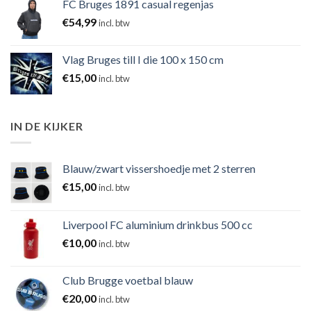
FC Bruges 1891 casual regenjas
€
54,99
incl. btw
Vlag Bruges till I die 100 x 150 cm
€
15,00
incl. btw
IN DE KIJKER
Blauw/zwart vissershoedje met 2 sterren
€
15,00
incl. btw
Liverpool FC aluminium drinkbus 500 cc
€
10,00
incl. btw
Club Brugge voetbal blauw
€
20,00
incl. btw