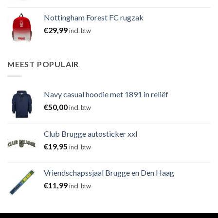
Nottingham Forest FC rugzak
€
29,99
incl. btw
MEEST POPULAIR
Navy casual hoodie met 1891 in reliëf
€
50,00
incl. btw
Club Brugge autosticker xxl
€
19,95
incl. btw
Vriendschapssjaal Brugge en Den Haag
€
11,99
incl. btw