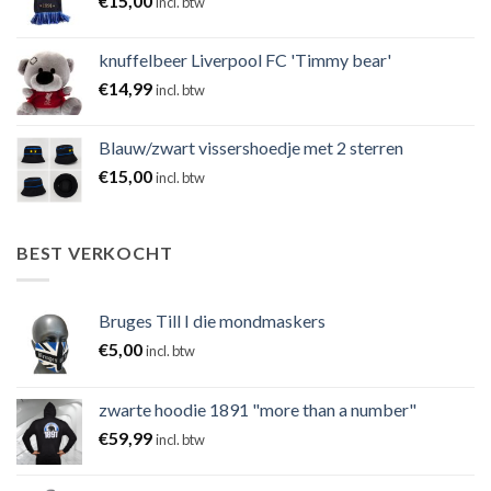
€
15,00
incl. btw
knuffelbeer Liverpool FC 'Timmy bear'
€
14,99
incl. btw
Blauw/zwart vissershoedje met 2 sterren
€
15,00
incl. btw
BEST VERKOCHT
Bruges Till I die mondmaskers
€
5,00
incl. btw
zwarte hoodie 1891 "more than a number"
€
59,99
incl. btw