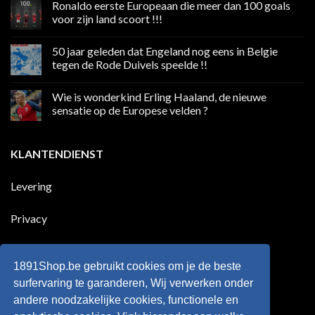
Ronaldo eerste Europeaan die meer dan 100 goals
op
Volgend
voor zijn land scoort !!!
weekend
boycot
Geen
sociale
reacties
50 jaar geleden dat Engeland nog eens in Belgie
media
op
in
Ronaldo
tegen de Rode Duivels speelde !!
Premier
eerste
League
Europeaan
Geen
die
reacties
Wie is wonderkind Erling Haaland, de nieuwe
meer
op
dan
50
sensatie op de Europese velden ?
100
jaar
goals
geleden
Geen
voor
dat
reacties
zijn
Engeland
op
KLANTENDIENST
land
nog
Wie
scoort
eens
is
!!!
in
wonderkind
Belgie
Erling
Levering
tegen
Haaland,
de
de
Rode
nieuwe
Duivels
sensatie
Privacy
speelde
op
!!
de
Europese
Disclaimer
velden
?
1891Shop.be gebruikt cookies om je de beste
Retourneren
surfervaring te garanderen, Wij verwerken onder
andere noodzakelijke cookies, functionele en
Algemene voorwaarden