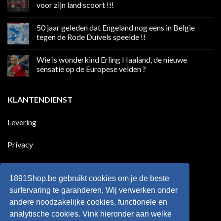
Volgend
voor zijn land scoort !!!
weekend
boycot
Geen
sociale
reacties
50 jaar geleden dat Engeland nog eens in Belgie
media
op
in
Ronaldo
tegen de Rode Duivels speelde !!
Premier
eerste
League
Europeaan
Geen
die
reacties
Wie is wonderkind Erling Haaland, de nieuwe
meer
op
dan
50
sensatie op de Europese velden ?
100
jaar
goals
geleden
Geen
voor
dat
reacties
zijn
Engeland
op
KLANTENDIENST
land
nog
Wie
scoort
eens
is
!!!
in
wonderkind
Belgie
Erling
Levering
tegen
Haaland,
de
de
Rode
nieuwe
Duivels
sensatie
Privacy
speelde
op
!!
de
Europese
Disclaimer
velden
?
1891Shop.be gebruikt cookies om je de beste
Retourneren
surfervaring te garanderen, Wij verwerken onder
andere noodzakelijke cookies, functionele en
Algemene voorwaarden
analytische cookies. Vink hieronder aan welke