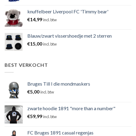
knuffelbeer Liverpool FC 'Timmy bear'
€
14,99
incl. btw
Blauw/zwart vissershoedje met 2 sterren
€
15,00
incl. btw
BEST VERKOCHT
Bruges Till I die mondmaskers
€
5,00
incl. btw
zwarte hoodie 1891 "more than a number"
€
59,99
incl. btw
FC Bruges 1891 casual regenjas