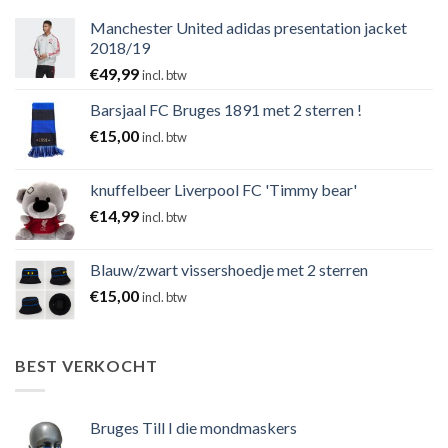
Manchester United adidas presentation jacket
2018/19
€
49,99
incl. btw
Barsjaal FC Bruges 1891 met 2 sterren !
€
15,00
incl. btw
knuffelbeer Liverpool FC 'Timmy bear'
€
14,99
incl. btw
Blauw/zwart vissershoedje met 2 sterren
€
15,00
incl. btw
BEST VERKOCHT
Bruges Till I die mondmaskers