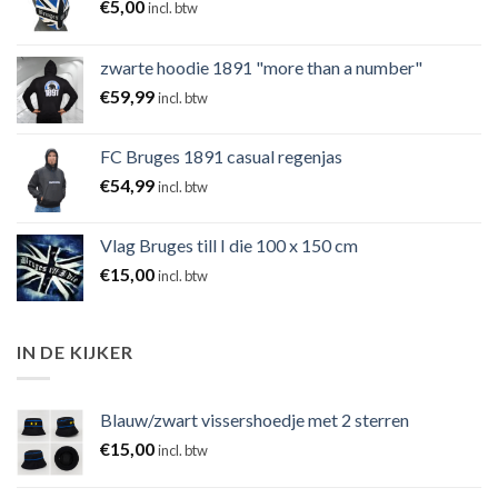
€
5,00
incl. btw
zwarte hoodie 1891 "more than a number"
€
59,99
incl. btw
FC Bruges 1891 casual regenjas
€
54,99
incl. btw
Vlag Bruges till I die 100 x 150 cm
€
15,00
incl. btw
IN DE KIJKER
Blauw/zwart vissershoedje met 2 sterren
€
15,00
incl. btw