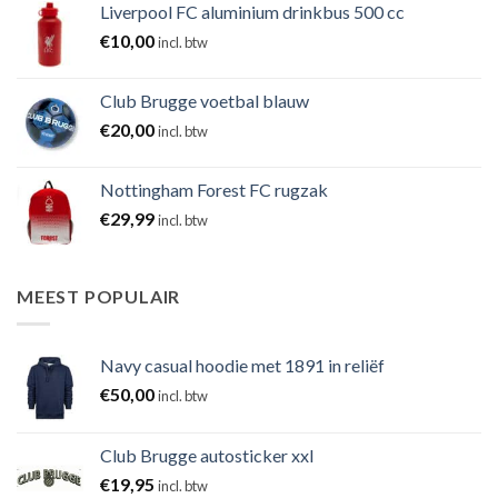
Liverpool FC aluminium drinkbus 500 cc
€
10,00
incl. btw
Club Brugge voetbal blauw
€
20,00
incl. btw
Nottingham Forest FC rugzak
€
29,99
incl. btw
MEEST POPULAIR
Navy casual hoodie met 1891 in reliëf
€
50,00
incl. btw
Club Brugge autosticker xxl
€
19,95
incl. btw