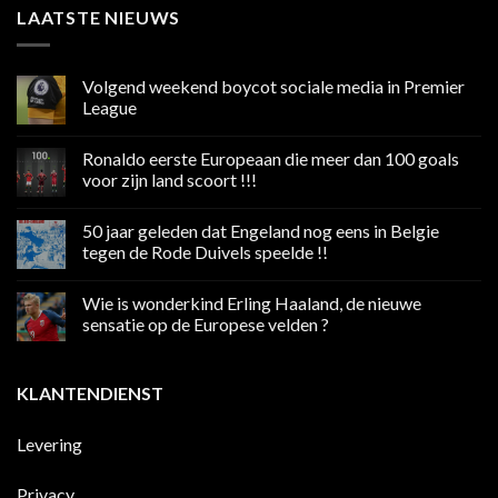
LAATSTE NIEUWS
Volgend weekend boycot sociale media in Premier
League
Geen
reacties
Ronaldo eerste Europeaan die meer dan 100 goals
op
Volgend
voor zijn land scoort !!!
weekend
boycot
Geen
sociale
reacties
50 jaar geleden dat Engeland nog eens in Belgie
media
op
in
Ronaldo
tegen de Rode Duivels speelde !!
Premier
eerste
League
Europeaan
Geen
die
reacties
Wie is wonderkind Erling Haaland, de nieuwe
meer
op
dan
50
sensatie op de Europese velden ?
100
jaar
goals
geleden
Geen
voor
dat
reacties
zijn
Engeland
op
KLANTENDIENST
land
nog
Wie
scoort
eens
is
!!!
in
wonderkind
Belgie
Erling
Levering
tegen
Haaland,
de
de
Rode
nieuwe
Duivels
sensatie
Privacy