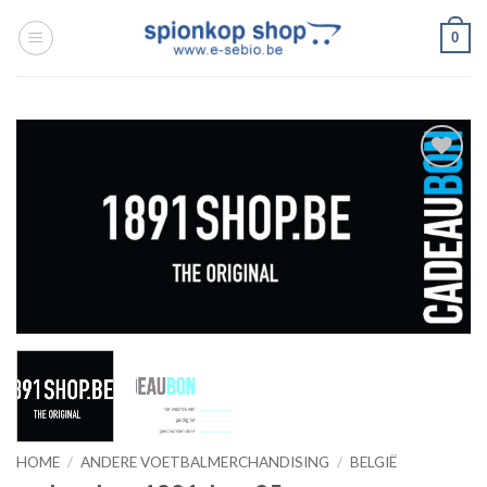
Ga
0
naar
inhoud
Toevoegen
aan
wenslijst
HOME
/
ANDERE VOETBALMERCHANDISING
/
BELGIË