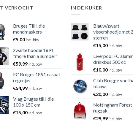
ST VERKOCHT
IN DE KIJKER
Bruges Till I die
Blauw/zwart
mondmaskers
vissershoedje met 
sterren
€
5,00
incl. btw
€
15,00
incl. btw
zwarte hoodie 1891
"more than a number"
Liverpool FC alumi
drinkbus 500 cc
€
59,99
incl. btw
€
10,00
incl. btw
FC Bruges 1891 casual
regenjas
Club Brugge voetb
blauw
€
54,99
incl. btw
€
20,00
incl. btw
Vlag Bruges till I die
100 x 150 cm
Nottingham Forest
rugzak
€
15,00
incl. btw
€
29,99
incl. btw