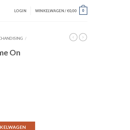
0
LOGIN
WINKELWAGEN /
€
0,00
CHANDISING
/
ome On
ues) aantal
NKELWAGEN