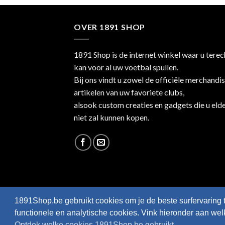
OVER 1891 SHOP
1891 Shop is de internet winkel waar u terec
kan voor al uw voetbal spullen.
Bij ons vindt u zowel de officiële merchandi
artikelen van uw favoriete clubs,
alsook custom creaties en gadgets die u eld
niet zal kunnen kopen.
1891Shop.be gebruikt cookies om je de beste surfervaring 
functionele en analytische cookies. Vink hieronder aan we
Ontdek welke cookies 1891Shop.be gebruikt.