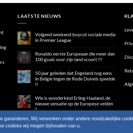
LAATSTE NIEUWS
KL
Lev
ht
Volgend weekend boycot sociale media
in Premier League
Pri
sing
Geen
reacties
Ronaldo eerste Europeaan die meer dan
op
Dis
Volgend
100 goals voor zijn land scoort !!!
ers
weekend
boycot
Geen
sociale
reacties
Ret
50 jaar geleden dat Engeland nog eens
media
op
in
Ronaldo
in Belgie tegen de Rode Duivels speelde
Premier
eerste
Alg
!!
League
Europeaan
die
Geen
meer
reacties
dan
Wie is wonderkind Erling Haaland, de
op
100
50
nieuwe sensatie op de Europese velden
goals
jaar
voor
?
geleden
zijn
dat
land
Geen
Engeland
te garanderen, Wij verwerken onder andere noodzakelijke cooki
scoort
reacties
nog
op
!!!
eens
lke cookies wij mogen bijhouden van u.
Wie
in
is
Belgie