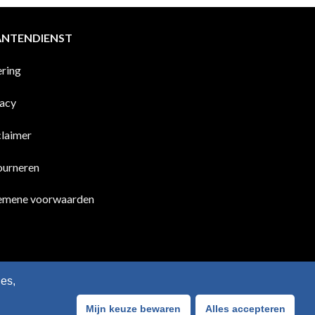
ANTENDIENST
ering
vacy
claimer
ourneren
emene voorwaarden
es,
Mijn keuze bewaren
Alles accepteren