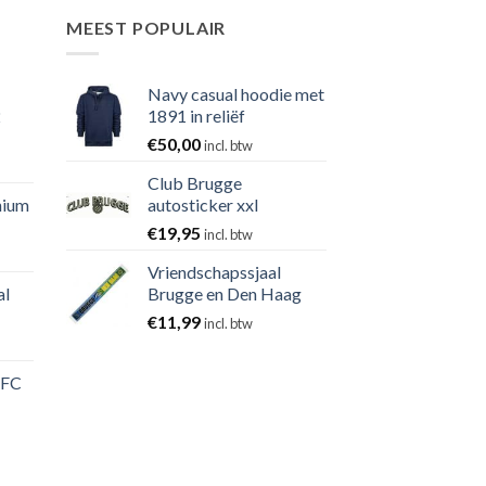
MEEST POPULAIR
Navy casual hoodie met
2
1891 in reliëf
€
50,00
incl. btw
Club Brugge
nium
autosticker xxl
€
19,95
incl. btw
Vriendschapssjaal
al
Brugge en Den Haag
€
11,99
incl. btw
 FC