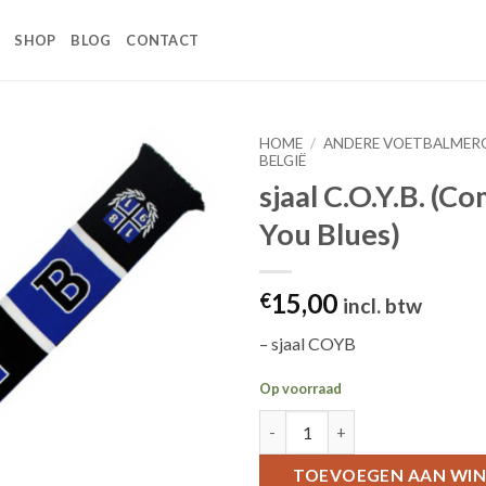
SHOP
BLOG
CONTACT
HOME
/
ANDERE VOETBALMER
BELGIË
sjaal C.O.Y.B. (C
Toevoegen
aan
You Blues)
wenslijst
15,00
€
incl. btw
– sjaal COYB
Op voorraad
sjaal C.O.Y.B. (Come On You Bl
TOEVOEGEN AAN WI