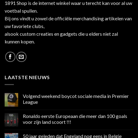
1891 Shop is de internet winkel waar u terecht kan voor al uw
voetbal spullen.
Bij ons vindt u zowel de officiële merchandising artikelen van
uw favoriete clubs,
alsook custom creaties en gadgets die u elders niet zal
kunnen kopen.
LAATSTE NIEUWS
Volgend weekend boycot sociale media in Premier
League
Geen
reacties
Ronaldo eerste Europeaan die meer dan 100 goals
op
Volgend
voor zijn land scoort !!!
weekend
boycot
Geen
sociale
reacties
50 jaar geleden dat Engeland nog eens in Belgie
media
op