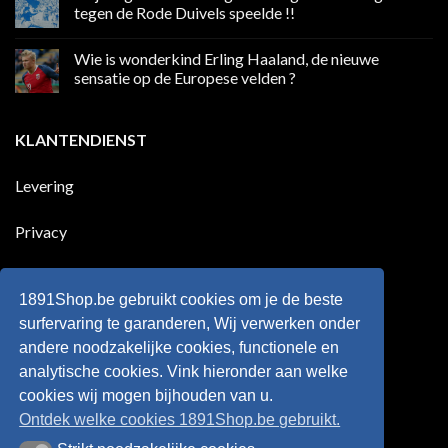
in
Ronaldo
tegen de Rode Duivels speelde !!
Premier
eerste
League
Europeaan
Geen
die
reacties
Wie is wonderkind Erling Haaland, de nieuwe
meer
op
dan
50
sensatie op de Europese velden ?
100
jaar
goals
geleden
Geen
voor
dat
reacties
zijn
Engeland
op
KLANTENDIENST
land
nog
Wie
scoort
eens
is
!!!
in
wonderkind
Belgie
Erling
Levering
tegen
Haaland,
de
de
Rode
nieuwe
Duivels
sensatie
Privacy
speelde
op
!!
de
Europese
Disclaimer
velden
?
1891Shop.be gebruikt cookies om je de beste
Retourneren
surfervaring te garanderen, Wij verwerken onder
andere noodzakelijke cookies, functionele en
Algemene voorwaarden
analytische cookies. Vink hieronder aan welke
cookies wij mogen bijhouden van u.
Ontdek welke cookies 1891Shop.be gebruikt.