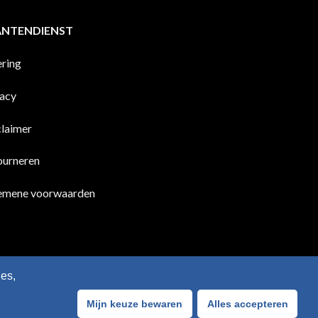
ANTENDIENST
ering
vacy
claimer
ourneren
emene voorwaarden
es,
Mijn keuze bewaren
Alles accepteren