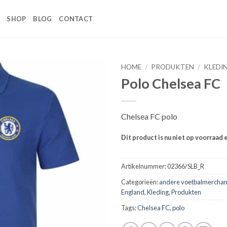
SHOP
BLOG
CONTACT
HOME
/
PRODUKTEN
/
KLEDI
Polo Chelsea FC
Toevoegen
aan
wenslijst
Chelsea FC polo
Dit product is nu niet op voorraad 
Artikelnummer:
02366/SLB_R
Categorieën:
andere voetbalmerchan
England
,
Kleding
,
Produkten
Tags:
Chelsea FC
,
polo