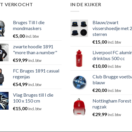
ST VERKOCHT
IN DE KIJKER
Bruges Till I die
Blauw/zwart
mondmaskers
vissershoedje met 
sterren
€
5,00
incl. btw
€
15,00
incl. btw
zwarte hoodie 1891
"more than a number"
Liverpool FC alumi
drinkbus 500 cc
€
59,99
incl. btw
€
10,00
incl. btw
FC Bruges 1891 casual
regenjas
Club Brugge voetb
blauw
€
54,99
incl. btw
€
20,00
incl. btw
Vlag Bruges till I die
100 x 150 cm
Nottingham Forest
rugzak
€
15,00
incl. btw
€
29,99
incl. btw