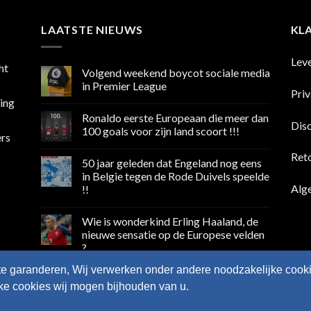
LAATSTE NIEUWS
KL
Lev
ht
Volgend weekend boycot sociale media
in Premier League
Pri
sing
Geen
reacties
Ronaldo eerste Europeaan die meer dan
op
Dis
Volgend
100 goals voor zijn land scoort !!!
ers
weekend
boycot
Geen
sociale
reacties
Ret
50 jaar geleden dat Engeland nog eens
media
op
in
Ronaldo
in Belgie tegen de Rode Duivels speelde
Premier
eerste
Alg
!!
League
Europeaan
die
Geen
meer
reacties
dan
Wie is wonderkind Erling Haaland, de
op
100
50
nieuwe sensatie op de Europese velden
goals
jaar
voor
?
geleden
zijn
dat
land
Geen
Engeland
te garanderen, Wij verwerken onder andere noodzakelijke cooki
scoort
reacties
nog
op
!!!
eens
lke cookies wij mogen bijhouden van u.
Wie
in
is
Belgie
wonderkind