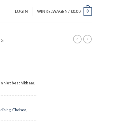
0
LOGIN
WINKELWAGEN /
€
0,00
NG
en niet beschikbaar.
dising
,
Chelsea
,