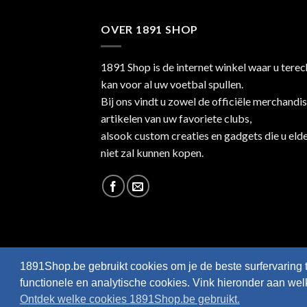
OVER 1891 SHOP
1891 Shop is de internet winkel waar u terec
kan voor al uw voetbal spullen.
Bij ons vindt u zowel de officiële merchandi
artikelen van uw favoriete clubs,
alsook custom creaties en gadgets die u eld
niet zal kunnen kopen.
1891Shop.be gebruikt cookies om je de beste surfervaring 
functionele en analytische cookies. Vink hieronder aan we
Ontdek welke cookies 1891Shop.be gebruikt.
Webshop created by
HappyWebsites
© 2026