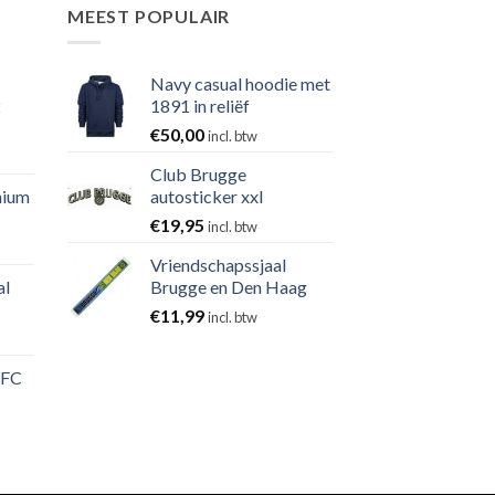
MEEST POPULAIR
Navy casual hoodie met
2
1891 in reliëf
€
50,00
incl. btw
Club Brugge
nium
autosticker xxl
€
19,95
incl. btw
Vriendschapssjaal
al
Brugge en Den Haag
€
11,99
incl. btw
 FC