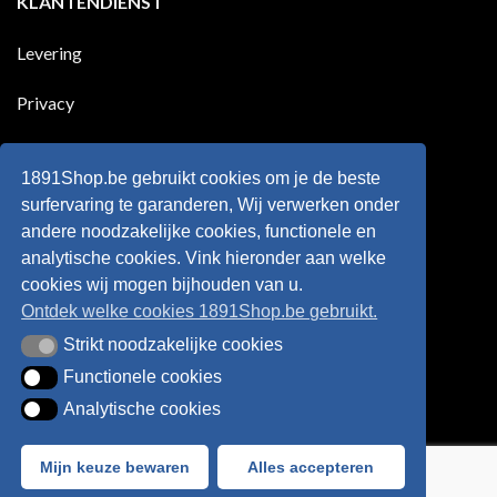
KLANTENDIENST
scoort
eens
is
!!!
in
wonderkind
Belgie
Erling
Levering
tegen
Haaland,
de
de
Rode
nieuwe
Duivels
sensatie
Privacy
speelde
op
!!
de
Europese
Disclaimer
velden
?
1891Shop.be gebruikt cookies om je de beste
Retourneren
surfervaring te garanderen, Wij verwerken onder
andere noodzakelijke cookies, functionele en
Algemene voorwaarden
analytische cookies. Vink hieronder aan welke
cookies wij mogen bijhouden van u.
Ontdek welke cookies 1891Shop.be gebruikt.
Strikt noodzakelijke cookies
Strikt noodzakelijke cookies
Functionele cookies
Functionele cookies
Analytische cookies
Analytische cookies
Bancontact
Visa
IDeal
Sofort
Mijn keuze bewaren
Alles accepteren