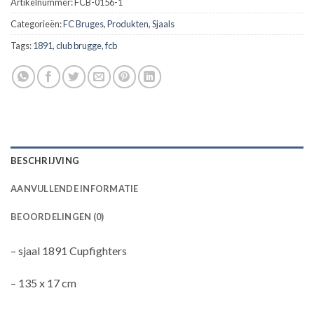
Artikelnummer:
FCB-0156-1
Categorieën:
FC Bruges
,
Produkten
,
Sjaals
Tags:
1891
,
club brugge
,
fcb
BESCHRIJVING
AANVULLENDE INFORMATIE
BEOORDELINGEN (0)
– sjaal 1891 Cupfighters
– 135 x 17 cm