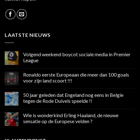
LAATSTE NIEUWS
Volgend weekend boycot sociale media in Premier
League
Geen
reacties
Ronaldo eerste Europeaan die meer dan 100 goals
op
Volgend
voor zijn land scoort !!!
weekend
boycot
Geen
sociale
reacties
50 jaar geleden dat Engeland nog eens in Belgie
media
op
in
Ronaldo
tegen de Rode Duivels speelde !!
Premier
eerste
League
Europeaan
Geen
die
reacties
Wie is wonderkind Erling Haaland, de nieuwe
meer
op
dan
50
sensatie op de Europese velden ?
100
jaar
goals
geleden
Geen
voor
dat
reacties
zijn
Engeland
op
land
nog
Wie