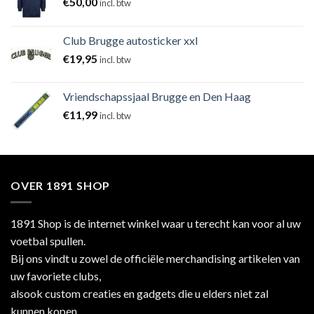
€
50,00
incl. btw
Club Brugge autosticker xxl
€
19,95
incl. btw
Vriendschapssjaal Brugge en Den Haag
€
11,99
incl. btw
OVER 1891 SHOP
1891 Shop is de internet winkel waar u terecht kan voor al uw
voetbal spullen.
Bij ons vindt u zowel de officiële merchandising artikelen van
uw favoriete clubs,
alsook custom creaties en gadgets die u elders niet zal
kunnen kopen.