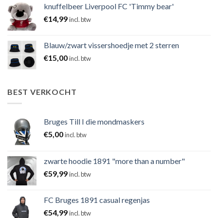
knuffelbeer Liverpool FC 'Timmy bear'
€
14,99
incl. btw
Blauw/zwart vissershoedje met 2 sterren
€
15,00
incl. btw
BEST VERKOCHT
Bruges Till I die mondmaskers
€
5,00
incl. btw
zwarte hoodie 1891 "more than a number"
€
59,99
incl. btw
FC Bruges 1891 casual regenjas
€
54,99
incl. btw