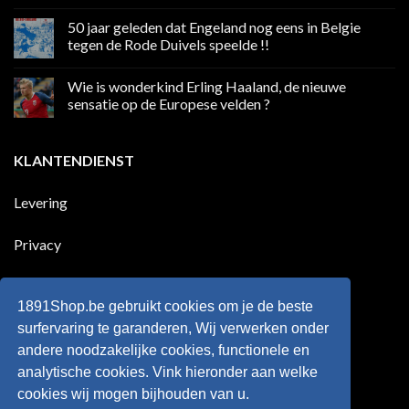
boycot
Geen
sociale
reacties
50 jaar geleden dat Engeland nog eens in Belgie
media
op
in
Ronaldo
tegen de Rode Duivels speelde !!
Premier
eerste
League
Europeaan
Geen
die
reacties
Wie is wonderkind Erling Haaland, de nieuwe
meer
op
dan
50
sensatie op de Europese velden ?
100
jaar
goals
geleden
Geen
voor
dat
reacties
zijn
Engeland
op
KLANTENDIENST
land
nog
Wie
scoort
eens
is
!!!
in
wonderkind
Belgie
Erling
Levering
tegen
Haaland,
de
de
Rode
nieuwe
Duivels
sensatie
Privacy
speelde
op
!!
de
Europese
Disclaimer
velden
?
1891Shop.be gebruikt cookies om je de beste
Retourneren
surfervaring te garanderen, Wij verwerken onder
andere noodzakelijke cookies, functionele en
Algemene voorwaarden
analytische cookies. Vink hieronder aan welke
cookies wij mogen bijhouden van u.