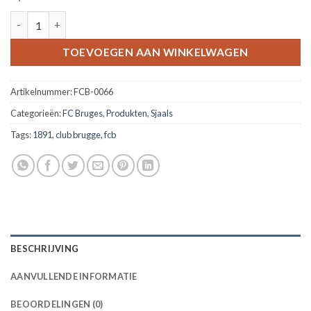
sjaal bekerfinale 'Alle boeren naar Brussel' 04.05.2025 aantal
TOEVOEGEN AAN WINKELWAGEN
Artikelnummer:
FCB-0066
Categorieën:
FC Bruges
,
Produkten
,
Sjaals
Tags:
1891
,
club brugge
,
fcb
BESCHRIJVING
AANVULLENDE INFORMATIE
BEOORDELINGEN (0)