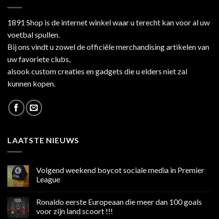
1891 Shop is de internet winkel waar u terecht kan voor al uw
voetbal spullen.
Bij ons vindt u zowel de officiële merchandising artikelen van
uw favoriete clubs,
alsook custom creaties en gadgets die u elders niet zal
kunnen kopen.
LAATSTE NIEUWS
Volgend weekend boycot sociale media in Premier
League
Geen
reacties
Ronaldo eerste Europeaan die meer dan 100 goals
op
Volgend
voor zijn land scoort !!!
weekend