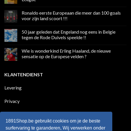
Geen
reacties
Ronaldo eerste Europeaan die meer dan 100 goals
op
Volgend
voor zijn land scoort !!!
weekend
boycot
Geen
sociale
reacties
50 jaar geleden dat Engeland nog eens in Belgie
media
op
in
Ronaldo
tegen de Rode Duivels speelde !!
Premier
eerste
League
Europeaan
Geen
die
reacties
Wie is wonderkind Erling Haaland, de nieuwe
meer
op
dan
50
sensatie op de Europese velden ?
100
jaar
goals
geleden
Geen
voor
dat
reacties
zijn
Engeland
op
KLANTENDIENST
land
nog
Wie
scoort
eens
is
!!!
in
wonderkind
Belgie
Erling
Levering
tegen
Haaland,
de
de
Rode
nieuwe
Duivels
sensatie
Privacy
speelde
op
!!
de
Europese
Disclaimer
velden
?
1891Shop.be gebruikt cookies om je de beste
Retourneren
surfervaring te garanderen, Wij verwerken onder