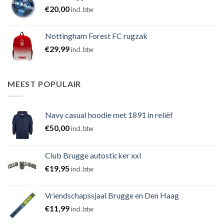
€
20,00
incl. btw
Nottingham Forest FC rugzak
€
29,99
incl. btw
MEEST POPULAIR
Navy casual hoodie met 1891 in reliëf
€
50,00
incl. btw
Club Brugge autosticker xxl
€
19,95
incl. btw
Vriendschapssjaal Brugge en Den Haag
€
11,99
incl. btw