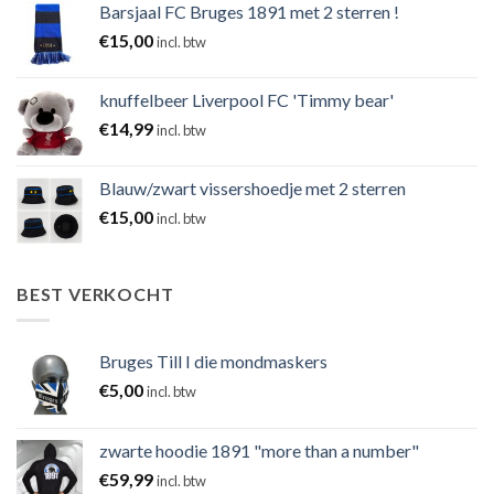
Barsjaal FC Bruges 1891 met 2 sterren !
€
15,00
incl. btw
knuffelbeer Liverpool FC 'Timmy bear'
€
14,99
incl. btw
Blauw/zwart vissershoedje met 2 sterren
€
15,00
incl. btw
BEST VERKOCHT
Bruges Till I die mondmaskers
€
5,00
incl. btw
zwarte hoodie 1891 "more than a number"
€
59,99
incl. btw