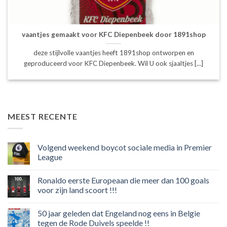
vaantjes gemaakt voor KFC Diepenbeek door 1891shop
deze stijlvolle vaantjes heeft 1891shop ontworpen en
geproduceerd voor KFC Diepenbeek. Wil U ook sjaaltjes [...]
MEEST RECENTE
Volgend weekend boycot sociale media in Premier
League
Geen
reacties
Ronaldo eerste Europeaan die meer dan 100 goals
op
Volgend
voor zijn land scoort !!!
weekend
boycot
Geen
sociale
reacties
50 jaar geleden dat Engeland nog eens in Belgie
media
op
in
Ronaldo
tegen de Rode Duivels speelde !!
Premier
eerste