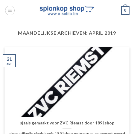
Ga
0
naar
inhoud
MAANDELIJKSE ARCHIEVEN:
APRIL 2019
21
apr
sjaals gemaakt voor ZVC Riemst door 1891shop
deze stijlvolle sjaals heeft 1891shop ontworpen en geproduceerd