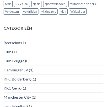
reds
RVV Coal
sjaals
sportavrienden
teutonische ridders
Veldegem
veldrijden
vk dudzele
vlag
Waltwilder
CATEGORIEËN
Beerschot
(1)
Club
(1)
Club Brugge
(8)
Hamburger SV
(1)
KFC Bolderberg
(1)
KRC Genk
(1)
Manchester City
(1)
mandel united
(1)