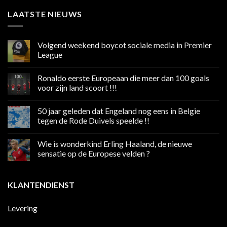
LAATSTE NIEUWS
Volgend weekend boycot sociale media in Premier
League
Geen
reacties
Ronaldo eerste Europeaan die meer dan 100 goals
op
Volgend
voor zijn land scoort !!!
weekend
boycot
Geen
sociale
reacties
50 jaar geleden dat Engeland nog eens in Belgie
media
op
in
Ronaldo
tegen de Rode Duivels speelde !!
Premier
eerste
League
Europeaan
Geen
die
reacties
Wie is wonderkind Erling Haaland, de nieuwe
meer
op
dan
50
sensatie op de Europese velden ?
100
jaar
goals
geleden
Geen
voor
dat
reacties
zijn
Engeland
op
KLANTENDIENST
land
nog
Wie
scoort
eens
is
!!!
in
wonderkind
Belgie
Erling
Levering
tegen
Haaland,
de
de
Rode
nieuwe