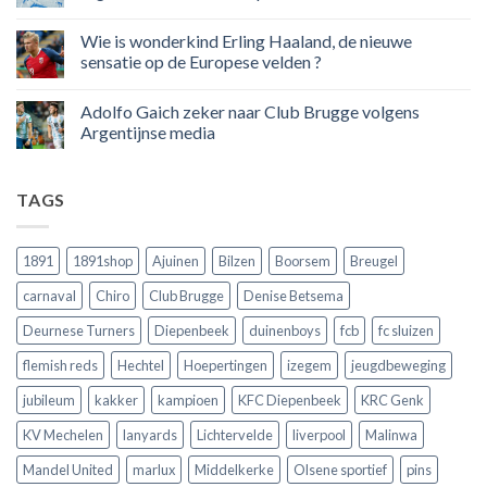
League
Europeaan
Geen
die
reacties
Wie is wonderkind Erling Haaland, de nieuwe
meer
op
dan
50
sensatie op de Europese velden ?
100
jaar
goals
geleden
Geen
voor
dat
reacties
Adolfo Gaich zeker naar Club Brugge volgens
zijn
Engeland
op
land
nog
Wie
Argentijnse media
scoort
eens
is
!!!
in
wonderkind
Geen
Belgie
Erling
reacties
tegen
Haaland,
op
TAGS
de
de
Adolfo
Rode
nieuwe
Gaich
Duivels
sensatie
zeker
speelde
op
naar
!!
de
Club
1891
1891shop
Ajuinen
Bilzen
Boorsem
Breugel
Europese
Brugge
velden
volgens
carnaval
Chiro
Club Brugge
Denise Betsema
?
Argentijnse
media
Deurnese Turners
Diepenbeek
duinenboys
fcb
fc sluizen
flemish reds
Hechtel
Hoepertingen
izegem
jeugdbeweging
jubileum
kakker
kampioen
KFC Diepenbeek
KRC Genk
KV Mechelen
lanyards
Lichtervelde
liverpool
Malinwa
Mandel United
marlux
Middelkerke
Olsene sportief
pins