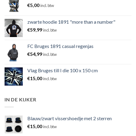
€
5,00
incl. btw
zwarte hoodie 1891 "more than a number"
€
59,99
incl. btw
FC Bruges 1891 casual regenjas
€
54,99
incl. btw
Vlag Bruges till I die 100 x 150 cm
€
15,00
incl. btw
IN DE KIJKER
Blauw/zwart vissershoedje met 2 sterren
€
15,00
incl. btw