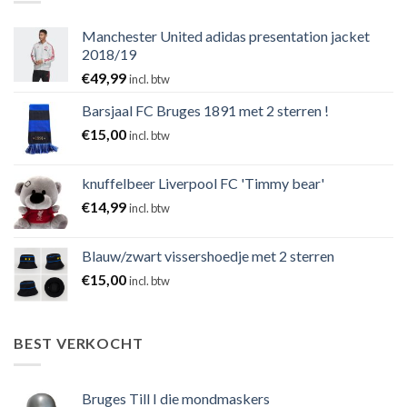
Manchester United adidas presentation jacket
2018/19
€
49,99
incl. btw
Barsjaal FC Bruges 1891 met 2 sterren !
€
15,00
incl. btw
knuffelbeer Liverpool FC 'Timmy bear'
€
14,99
incl. btw
Blauw/zwart vissershoedje met 2 sterren
€
15,00
incl. btw
BEST VERKOCHT
Bruges Till I die mondmaskers