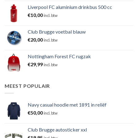
Liverpool FC aluminium drinkbus 500 cc
€
10,00
incl. btw
Club Brugge voetbal blauw
€
20,00
incl. btw
Nottingham Forest FC rugzak
€
29,99
incl. btw
MEEST POPULAIR
Navy casual hoodie met 1891 in reliëf
€
50,00
incl. btw
Club Brugge autosticker xxl
€
19,95