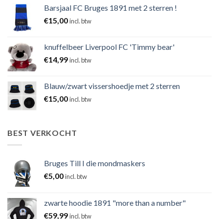
Barsjaal FC Bruges 1891 met 2 sterren !
€
15,00
incl. btw
knuffelbeer Liverpool FC 'Timmy bear'
€
14,99
incl. btw
Blauw/zwart vissershoedje met 2 sterren
€
15,00
incl. btw
BEST VERKOCHT
Bruges Till I die mondmaskers
€
5,00
incl. btw
zwarte hoodie 1891 "more than a number"
€
59,99
incl. btw