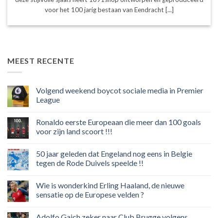
voor het 100 jarig bestaan van Eendracht [...]
MEEST RECENTE
Volgend weekend boycot sociale media in Premier
League
Geen
reacties
Ronaldo eerste Europeaan die meer dan 100 goals
op
Volgend
voor zijn land scoort !!!
weekend
boycot
Geen
sociale
reacties
50 jaar geleden dat Engeland nog eens in Belgie
media
op
in
Ronaldo
tegen de Rode Duivels speelde !!
Premier
eerste
League
Europeaan
Geen
die
reacties
Wie is wonderkind Erling Haaland, de nieuwe
meer
op
dan
50
sensatie op de Europese velden ?
100
jaar
goals
geleden
Geen
voor
dat
reacties
Adolfo Gaich zeker naar Club Brugge volgens
zijn
Engeland
op