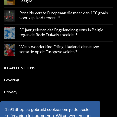
League
Geen
reacties
Ronaldo eerste Europeaan die meer dan 100 goals
op
Volgend
voor zijn land scoort !!!
weekend
boycot
Geen
sociale
reacties
50 jaar geleden dat Engeland nog eens in Belgie
media
op
in
Ronaldo
tegen de Rode Duivels speelde !!
Premier
eerste
League
Europeaan
Geen
die
reacties
Wie is wonderkind Erling Haaland, de nieuwe
meer
op
dan
50
sensatie op de Europese velden ?
100
jaar
goals
geleden
Geen
voor
dat
reacties
zijn
Engeland
op
KLANTENDIENST
land
nog
Wie
scoort
eens
is
!!!
in
wonderkind
Belgie
Erling
Levering
tegen
Haaland,
de
de
Rode
nieuwe
Duivels
sensatie
Privacy
speelde
op
!!
de
Europese
Disclaimer
velden
?
1891Shop.be gebruikt cookies om je de beste
Retourneren
surfervaring te garanderen, Wij verwerken onder