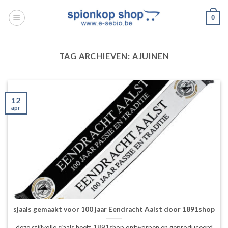
Ga
0
naar
inhoud
TAG ARCHIEVEN:
AJUINEN
12
apr
sjaals gemaakt voor 100 jaar Eendracht Aalst door 1891shop
deze stijlvolle sjaals heeft 1891shop ontworpen en geproduceerd