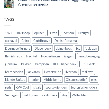
land
nog
Wie
Argentijnse media
scoort
eens
is
!!!
in
wonderkind
Geen
Belgie
Erling
reacties
tegen
Haaland,
op
TAGS
de
de
Adolfo
Rode
nieuwe
Gaich
Duivels
sensatie
zeker
speelde
op
naar
!!
de
Club
1891
1891shop
Ajuinen
Bilzen
Boorsem
Breugel
Europese
Brugge
velden
volgens
carnaval
Chiro
Club Brugge
Denise Betsema
?
Argentijnse
media
Deurnese Turners
Diepenbeek
duinenboys
fcb
fc sluizen
flemish reds
Hechtel
Hoepertingen
izegem
jeugdbeweging
jubileum
kakker
kampioen
KFC Diepenbeek
KRC Genk
KV Mechelen
lanyards
Lichtervelde
liverpool
Malinwa
Mandel United
marlux
Middelkerke
Olsene sportief
pins
reds
RVV Coal
sjaals
sportavrienden
teutonische ridders
Veldegem
veldrijden
vk dudzele
vlag
Waltwilder