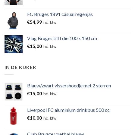
FC Bruges 1891 casual regenjas
€
54,99
incl. btw
Vlag Bruges till I die 100 x 150 cm
€
15,00
incl. btw
IN DE KIJKER
Blauw/zwart vissershoedje met 2 sterren
€
15,00
incl. btw
Liverpool FC aluminium drinkbus 500 cc
€
10,00
incl. btw
Club Brugge voetbal blauw