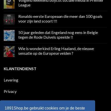
Volgend weekend boycot sociale media in Premier
League
Geen
reacties
Ronaldo eerste Europeaan die meer dan 100 goals
op
Volgend
voor zijn land scoort !!!
weekend
boycot
Geen
sociale
reacties
50 jaar geleden dat Engeland nog eens in Belgie
media
op
in
Ronaldo
tegen de Rode Duivels speelde !!
Premier
eerste
League
Europeaan
Geen
die
reacties
Wie is wonderkind Erling Haaland, de nieuwe
meer
op
dan
50
sensatie op de Europese velden ?
100
jaar
goals
geleden
Geen
voor
dat
reacties
zijn
Engeland
op
KLANTENDIENST
land
nog
Wie
scoort
eens
is
!!!
in
wonderkind
Belgie
Erling
Levering
tegen
Haaland,
de
de
Rode
nieuwe
Duivels
sensatie
Privacy
speelde
op
!!
de
Europese
Disclaimer
velden
?
1891Shop.be gebruikt cookies om je de beste