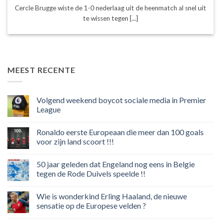
Cercle Brugge wiste de 1-0 nederlaag uit de heenmatch al snel uit
te wissen tegen [...]
MEEST RECENTE
Volgend weekend boycot sociale media in Premier
League
Geen
reacties
Ronaldo eerste Europeaan die meer dan 100 goals
op
Volgend
voor zijn land scoort !!!
weekend
boycot
Geen
sociale
reacties
50 jaar geleden dat Engeland nog eens in Belgie
media
op
in
Ronaldo
tegen de Rode Duivels speelde !!
Premier
eerste
League
Europeaan
Geen
die
reacties
Wie is wonderkind Erling Haaland, de nieuwe
meer
op
dan
50
sensatie op de Europese velden ?
100
jaar
goals
geleden
Geen