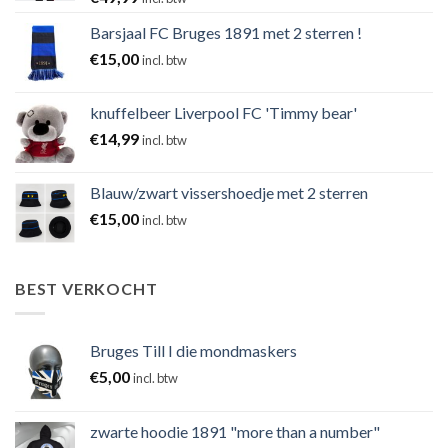
Barsjaal FC Bruges 1891 met 2 sterren !
€
15,00
incl. btw
knuffelbeer Liverpool FC 'Timmy bear'
€
14,99
incl. btw
Blauw/zwart vissershoedje met 2 sterren
€
15,00
incl. btw
BEST VERKOCHT
Bruges Till I die mondmaskers
€
5,00
incl. btw
zwarte hoodie 1891 "more than a number"