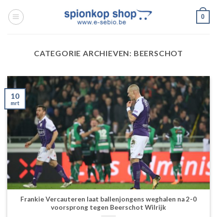
Ga
0
naar
inhoud
CATEGORIE ARCHIEVEN:
BEERSCHOT
10
mrt
Frankie Vercauteren laat ballenjongens weghalen na 2-0
voorsprong tegen Beerschot Wilrijk