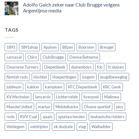
voor
dat
reacties
Adolfo Gaich zeker naar Club Brugge volgens
zijn
Engeland
op
land
nog
Wie
Argentijnse media
scoort
eens
is
!!!
in
wonderkind
Geen
Belgie
Erling
reacties
tegen
Haaland,
op
TAGS
de
de
Adolfo
Rode
nieuwe
Gaich
Duivels
sensatie
zeker
speelde
op
naar
!!
de
Club
1891
1891shop
Ajuinen
Bilzen
Boorsem
Breugel
Europese
Brugge
velden
volgens
carnaval
Chiro
Club Brugge
Denise Betsema
?
Argentijnse
media
Deurnese Turners
Diepenbeek
duinenboys
fcb
fc sluizen
flemish reds
Hechtel
Hoepertingen
izegem
jeugdbeweging
jubileum
kakker
kampioen
KFC Diepenbeek
KRC Genk
KV Mechelen
lanyards
Lichtervelde
liverpool
Malinwa
Mandel United
marlux
Middelkerke
Olsene sportief
pins
reds
RVV Coal
sjaals
sportavrienden
teutonische ridders
Veldegem
veldrijden
vk dudzele
vlag
Waltwilder