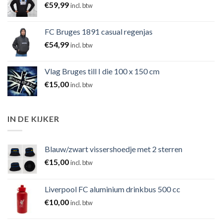
€
59,99
incl. btw
FC Bruges 1891 casual regenjas
€
54,99
incl. btw
Vlag Bruges till I die 100 x 150 cm
€
15,00
incl. btw
IN DE KIJKER
Blauw/zwart vissershoedje met 2 sterren
€
15,00
incl. btw
Liverpool FC aluminium drinkbus 500 cc
€
10,00
incl. btw