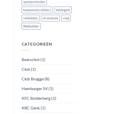
sportavrienden
teutonische ridders
Veldegem
veldrijden
vk dudzele
vlag
Waltwilder
CATEGORIEËN
Beerschot
(1)
Club
(1)
Club Brugge
(8)
Hamburger SV
(1)
KFC Bolderberg
(1)
KRC Genk
(1)