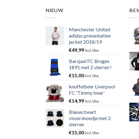
NIEUW
BE
Manchester United
adidas presentation
jacket 2018/19
€
49,99
incl. btw
Barsjaal FC Bruges
1891 met 2 sterren !
€
15,00
incl. btw
knuffelbeer Liverpool
FC 'Timmy bear'
€
14,99
incl. btw
Blauw/zwart
vissershoedje met 2
sterren
€
15,00
incl. btw