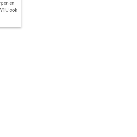
orpen en
Wil U ook