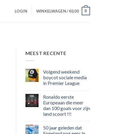
0
LOGIN
WINKELWAGEN /
€
0,00
MEEST RECENTE
Volgend weekend
boycot sociale media
in Premier League
Geen
reacties
Ronaldo eerste
op
Volgend
Europeaan die meer
weekend
dan 100 goals voor zijn
boycot
sociale
land scoort !!!
media
in
Geen
Premier
reacties
50 jaar geleden dat
op
League
Ronaldo
Engeland nog eens in