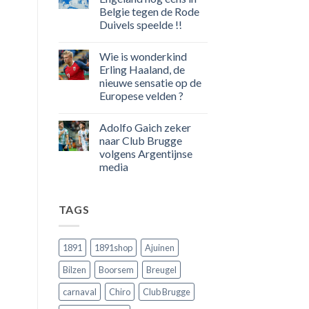
eerste
Belgie tegen de Rode
Europeaan
die
Duivels speelde !!
meer
dan
Geen
100
reacties
Wie is wonderkind
op
goals
50
voor
Erling Haaland, de
jaar
zijn
nieuwe sensatie op de
geleden
land
dat
scoort
Europese velden ?
Engeland
!!!
nog
Geen
eens
reacties
Adolfo Gaich zeker
op
in
Wie
Belgie
naar Club Brugge
is
tegen
volgens Argentijnse
wonderkind
de
Erling
Rode
media
Haaland,
Duivels
de
Geen
speelde
nieuwe
reacties
!!
op
sensatie
TAGS
Adolfo
op
Gaich
de
zeker
Europese
naar
velden
Club
?
1891
1891shop
Ajuinen
Brugge
volgens
Bilzen
Boorsem
Breugel
Argentijnse
media
carnaval
Chiro
Club Brugge