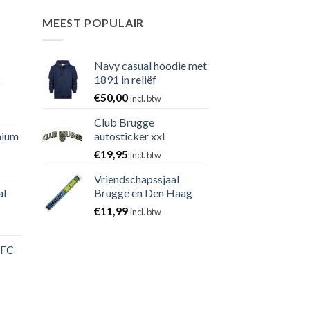
MEEST POPULAIR
Navy casual hoodie met
2
1891 in reliëf
€
50,00
incl. btw
Club Brugge
nium
autosticker xxl
€
19,95
incl. btw
Vriendschapssjaal
al
Brugge en Den Haag
€
11,99
incl. btw
 FC