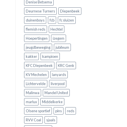
Denise Betsema
Deurnese Turners
Diepenbeek
duinenboys
fcb
fc sluizen
flemish reds
Hechtel
Hoepertingen
izegem
jeugdbeweging
jubileum
kakker
kampioen
KFC Diepenbeek
KRC Genk
KV Mechelen
lanyards
Lichtervelde
liverpool
Malinwa
Mandel United
marlux
Middelkerke
Olsene sportief
pins
reds
RVV Coal
sjaals