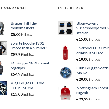
ST VERKOCHT
IN DE KIJKER
Bruges Till I die
Blauw/zwart
mondmaskers
vissershoedje met 
sterren
€
5,00
incl. btw
€
15,00
incl. btw
zwarte hoodie 1891
"more than a number"
Liverpool FC alumi
drinkbus 500 cc
€
59,99
incl. btw
€
10,00
incl. btw
FC Bruges 1891 casual
regenjas
Club Brugge voetb
blauw
€
54,99
incl. btw
€
20,00
incl. btw
Vlag Bruges till I die
100 x 150 cm
Nottingham Forest
rugzak
€
15,00
incl. btw
€
29,99
incl. btw