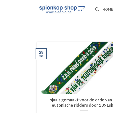
Ga
naar
HOME
inhoud
28
mrt
sjaals gemaakt voor de orde van
Teutonische ridders door 1891s