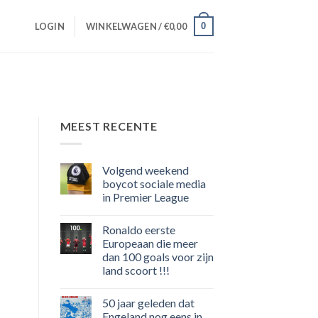
0
LOGIN
WINKELWAGEN /
€
0,00
MEEST RECENTE
Volgend weekend
boycot sociale media
in Premier League
Geen
reacties
Ronaldo eerste
op
Volgend
Europeaan die meer
weekend
dan 100 goals voor zijn
boycot
sociale
land scoort !!!
media
in
Geen
Premier
reacties
50 jaar geleden dat
op
League
Ronaldo
Engeland nog eens in