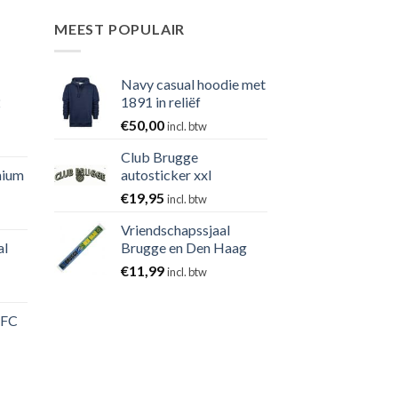
MEEST POPULAIR
Navy casual hoodie met
2
1891 in reliëf
€
50,00
incl. btw
Club Brugge
nium
autosticker xxl
€
19,95
incl. btw
Vriendschapssjaal
al
Brugge en Den Haag
€
11,99
incl. btw
 FC