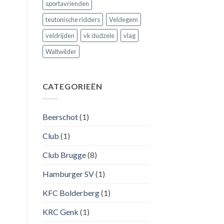
sportavrienden
teutonische ridders
Veldegem
veldrijden
vk dudzele
vlag
Waltwilder
CATEGORIEËN
Beerschot
(1)
Club
(1)
Club Brugge
(8)
Hamburger SV
(1)
KFC Bolderberg
(1)
KRC Genk
(1)