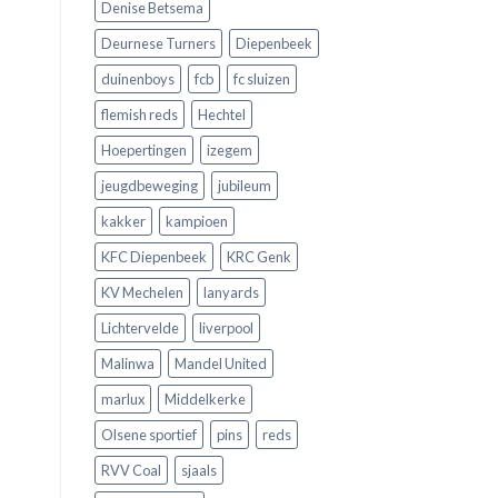
Denise Betsema
Deurnese Turners
Diepenbeek
duinenboys
fcb
fc sluizen
flemish reds
Hechtel
Hoepertingen
izegem
jeugdbeweging
jubileum
kakker
kampioen
KFC Diepenbeek
KRC Genk
KV Mechelen
lanyards
Lichtervelde
liverpool
Malinwa
Mandel United
marlux
Middelkerke
Olsene sportief
pins
reds
RVV Coal
sjaals