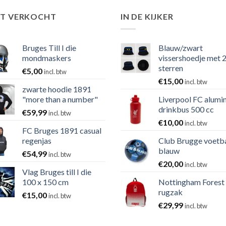
ST VERKOCHT
IN DE KIJKER
Bruges Till I die
Blauw/zwart
mondmaskers
vissershoedje met 
sterren
€
5,00
incl. btw
€
15,00
incl. btw
zwarte hoodie 1891
"more than a number"
Liverpool FC alumi
drinkbus 500 cc
€
59,99
incl. btw
€
10,00
incl. btw
FC Bruges 1891 casual
regenjas
Club Brugge voetb
blauw
€
54,99
incl. btw
€
20,00
incl. btw
Vlag Bruges till I die
100 x 150 cm
Nottingham Forest
rugzak
€
15,00
incl. btw
€
29,99
incl. btw