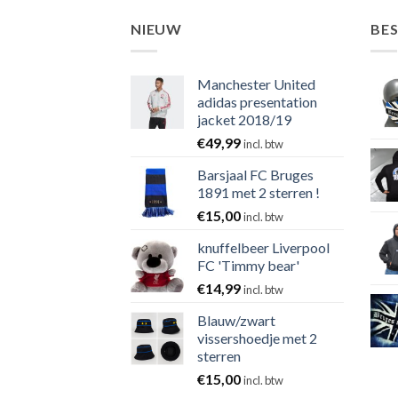
NIEUW
BE
Manchester United
adidas presentation
jacket 2018/19
€
49,99
incl. btw
Barsjaal FC Bruges
1891 met 2 sterren !
€
15,00
incl. btw
knuffelbeer Liverpool
FC 'Timmy bear'
€
14,99
incl. btw
Blauw/zwart
vissershoedje met 2
sterren
€
15,00
incl. btw