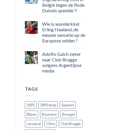
eerste
Belgie tegen de Rode
Europeaan
die
Duivels speelde !!
meer
dan
Geen
100
reacties
Wie is wonderkind
op
goals
50
voor
Erling Haaland, de
jaar
zijn
nieuwe sensatie op de
geleden
land
dat
scoort
Europese velden ?
Engeland
!!!
nog
Geen
eens
reacties
Adolfo Gaich zeker
op
in
Wie
Belgie
naar Club Brugge
is
tegen
volgens Argentijnse
wonderkind
de
Erling
Rode
media
Haaland,
Duivels
de
Geen
speelde
nieuwe
reacties
!!
op
sensatie
TAGS
Adolfo
op
Gaich
de
zeker
Europese
naar
velden
Club
?
1891
1891shop
Ajuinen
Brugge
volgens
Bilzen
Boorsem
Breugel
Argentijnse
media
carnaval
Chiro
Club Brugge