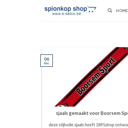
Ga
naar
HOME
inhoud
06
dec
sjaals gemaakt voor Boorsem Sp
deze stijlvolle sjaals heeft 1891shop ontw