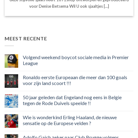
voor Denise Betsema Wil U ook sjaaltjes [...]
MEEST RECENTE
Volgend weekend boycot sociale media in Premier
League
Geen
reacties
Ronaldo eerste Europeaan die meer dan 100 goals
op
Volgend
voor zijn land scoort !!!
weekend
boycot
Geen
sociale
reacties
50 jaar geleden dat Engeland nog eens in Belgie
media
op
in
Ronaldo
tegen de Rode Duivels speelde !!
Premier
eerste
League
Europeaan
Geen
die
reacties
Wie is wonderkind Erling Haaland, de nieuwe
meer
op
dan
50
sensatie op de Europese velden ?
100
jaar
goals
geleden
Geen
voor
dat
reacties
Adolfo Gaich zeker naar Club Brugge volgens
zijn
Engeland
op