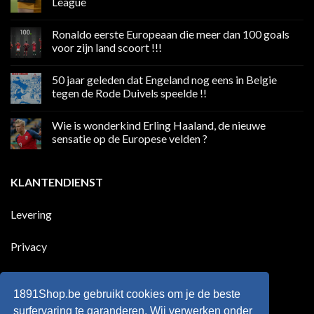
League
Geen
reacties
Ronaldo eerste Europeaan die meer dan 100 goals
op
Volgend
voor zijn land scoort !!!
weekend
boycot
Geen
sociale
reacties
50 jaar geleden dat Engeland nog eens in Belgie
media
op
in
Ronaldo
tegen de Rode Duivels speelde !!
Premier
eerste
League
Europeaan
Geen
die
reacties
Wie is wonderkind Erling Haaland, de nieuwe
meer
op
dan
50
sensatie op de Europese velden ?
100
jaar
goals
geleden
Geen
voor
dat
reacties
zijn
Engeland
op
KLANTENDIENST
land
nog
Wie
scoort
eens
is
!!!
in
wonderkind
Belgie
Erling
Levering
tegen
Haaland,
de
de
Rode
nieuwe
Duivels
sensatie
Privacy
speelde
op
!!
de
Europese
Disclaimer
velden
?
1891Shop.be gebruikt cookies om je de beste
Retourneren
surfervaring te garanderen, Wij verwerken onder