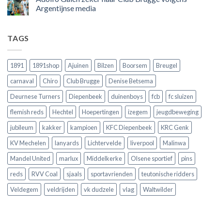
land
nog
Wie
Argentijnse media
scoort
eens
is
!!!
in
wonderkind
Geen
Belgie
Erling
reacties
tegen
Haaland,
op
TAGS
de
de
Adolfo
Rode
nieuwe
Gaich
Duivels
sensatie
zeker
speelde
op
naar
!!
de
Club
1891
1891shop
Ajuinen
Bilzen
Boorsem
Breugel
Europese
Brugge
velden
volgens
carnaval
Chiro
Club Brugge
Denise Betsema
?
Argentijnse
media
Deurnese Turners
Diepenbeek
duinenboys
fcb
fc sluizen
flemish reds
Hechtel
Hoepertingen
izegem
jeugdbeweging
jubileum
kakker
kampioen
KFC Diepenbeek
KRC Genk
KV Mechelen
lanyards
Lichtervelde
liverpool
Malinwa
Mandel United
marlux
Middelkerke
Olsene sportief
pins
reds
RVV Coal
sjaals
sportavrienden
teutonische ridders
Veldegem
veldrijden
vk dudzele
vlag
Waltwilder