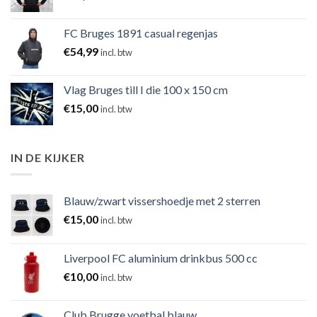
FC Bruges 1891 casual regenjas
€
54,99
incl. btw
Vlag Bruges till I die 100 x 150 cm
€
15,00
incl. btw
IN DE KIJKER
Blauw/zwart vissershoedje met 2 sterren
€
15,00
incl. btw
Liverpool FC aluminium drinkbus 500 cc
€
10,00
incl. btw
Club Brugge voetbal blauw