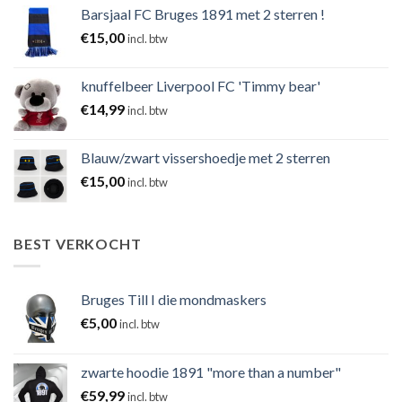
Barsjaal FC Bruges 1891 met 2 sterren !
€
15,00
incl. btw
knuffelbeer Liverpool FC 'Timmy bear'
€
14,99
incl. btw
Blauw/zwart vissershoedje met 2 sterren
€
15,00
incl. btw
BEST VERKOCHT
Bruges Till I die mondmaskers
€
5,00
incl. btw
zwarte hoodie 1891 "more than a number"
€
59,99
incl. btw