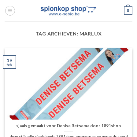
Ga
0
naar
inhoud
TAG ARCHIEVEN:
MARLUX
19
feb
sjaals gemaakt voor Denise Betsema door 1891shop
deze stijlvolle sjaals heeft 1891shop ontworpen en geproduceerd