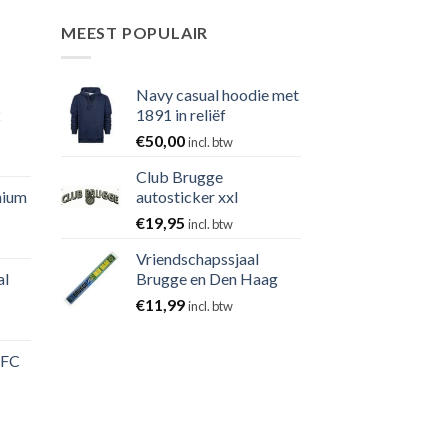
MEEST POPULAIR
Navy casual hoodie met
2
1891 in reliëf
€
50,00
incl. btw
Club Brugge
nium
autosticker xxl
€
19,95
incl. btw
Vriendschapssjaal
al
Brugge en Den Haag
€
11,99
incl. btw
 FC