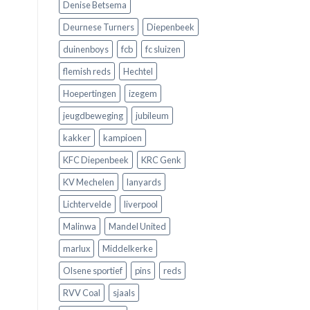
Denise Betsema
Deurnese Turners
Diepenbeek
duinenboys
fcb
fc sluizen
flemish reds
Hechtel
Hoepertingen
izegem
jeugdbeweging
jubileum
kakker
kampioen
KFC Diepenbeek
KRC Genk
KV Mechelen
lanyards
Lichtervelde
liverpool
Malinwa
Mandel United
marlux
Middelkerke
Olsene sportief
pins
reds
RVV Coal
sjaals