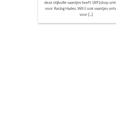
deze stijlvolle vaantjes heeft 1891shop o
voor Racing Hades. Wil U ook vaantjes on
voor [...]