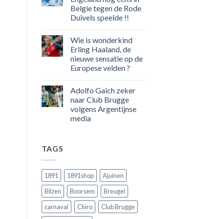
eerste
Belgie tegen de Rode
Europeaan
die
Duivels speelde !!
meer
dan
Geen
100
reacties
Wie is wonderkind
op
goals
50
voor
Erling Haaland, de
jaar
zijn
nieuwe sensatie op de
geleden
land
dat
scoort
Europese velden ?
Engeland
!!!
nog
Geen
eens
reacties
Adolfo Gaich zeker
op
in
Wie
Belgie
naar Club Brugge
is
tegen
volgens Argentijnse
wonderkind
de
Erling
Rode
media
Haaland,
Duivels
de
Geen
speelde
nieuwe
reacties
!!
op
sensatie
TAGS
Adolfo
op
Gaich
de
zeker
Europese
naar
velden
Club
?
1891
1891shop
Ajuinen
Brugge
volgens
Bilzen
Boorsem
Breugel
Argentijnse
media
carnaval
Chiro
Club Brugge