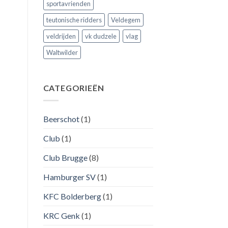
sportavrienden
teutonische ridders
Veldegem
veldrijden
vk dudzele
vlag
Waltwilder
CATEGORIEËN
Beerschot
(1)
Club
(1)
Club Brugge
(8)
Hamburger SV
(1)
KFC Bolderberg
(1)
KRC Genk
(1)