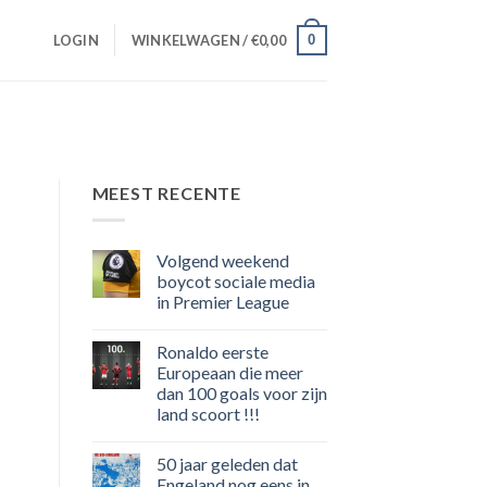
0
LOGIN
WINKELWAGEN /
€
0,00
MEEST RECENTE
Volgend weekend
boycot sociale media
in Premier League
Geen
reacties
Ronaldo eerste
op
Volgend
Europeaan die meer
weekend
dan 100 goals voor zijn
boycot
sociale
land scoort !!!
media
in
Geen
Premier
reacties
50 jaar geleden dat
op
League
Ronaldo
Engeland nog eens in