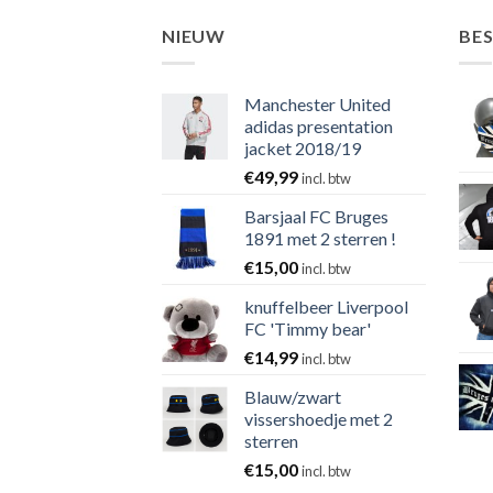
NIEUW
BE
Manchester United
adidas presentation
jacket 2018/19
€
49,99
incl. btw
Barsjaal FC Bruges
1891 met 2 sterren !
€
15,00
incl. btw
knuffelbeer Liverpool
FC 'Timmy bear'
€
14,99
incl. btw
Blauw/zwart
vissershoedje met 2
sterren
€
15,00
incl. btw