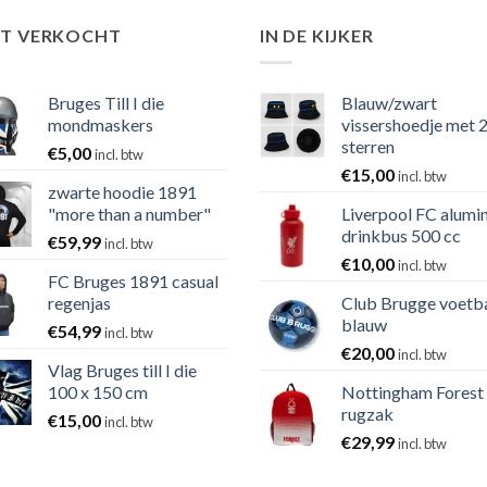
ST VERKOCHT
IN DE KIJKER
Bruges Till I die
Blauw/zwart
mondmaskers
vissershoedje met 
sterren
€
5,00
incl. btw
€
15,00
incl. btw
zwarte hoodie 1891
"more than a number"
Liverpool FC alumi
drinkbus 500 cc
€
59,99
incl. btw
€
10,00
incl. btw
FC Bruges 1891 casual
regenjas
Club Brugge voetb
blauw
€
54,99
incl. btw
€
20,00
incl. btw
Vlag Bruges till I die
100 x 150 cm
Nottingham Forest
rugzak
€
15,00
incl. btw
€
29,99
incl. btw