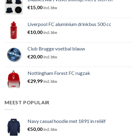
€
15,00
incl. btw
Liverpool FC aluminium drinkbus 500 cc
€
10,00
incl. btw
Club Brugge voetbal blauw
€
20,00
incl. btw
Nottingham Forest FC rugzak
€
29,99
incl. btw
MEEST POPULAIR
Navy casual hoodie met 1891 in reliëf
€
50,00
incl. btw