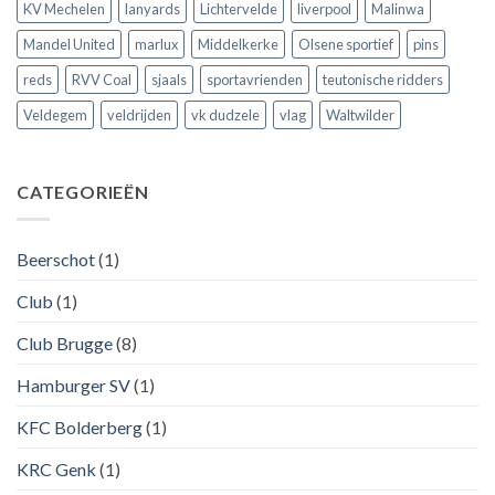
KV Mechelen
lanyards
Lichtervelde
liverpool
Malinwa
Mandel United
marlux
Middelkerke
Olsene sportief
pins
reds
RVV Coal
sjaals
sportavrienden
teutonische ridders
Veldegem
veldrijden
vk dudzele
vlag
Waltwilder
CATEGORIEËN
Beerschot
(1)
Club
(1)
Club Brugge
(8)
Hamburger SV
(1)
KFC Bolderberg
(1)
KRC Genk
(1)