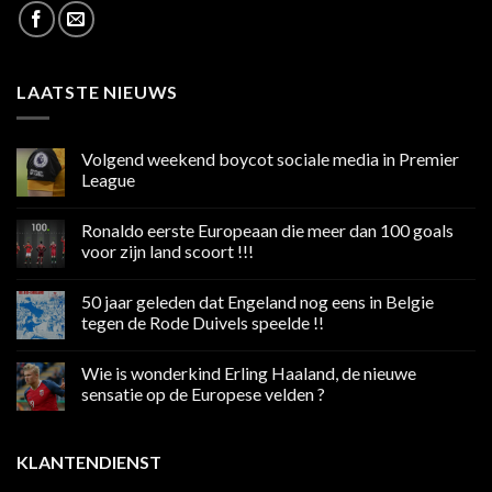
LAATSTE NIEUWS
Volgend weekend boycot sociale media in Premier
League
Geen
reacties
Ronaldo eerste Europeaan die meer dan 100 goals
op
Volgend
voor zijn land scoort !!!
weekend
boycot
Geen
sociale
reacties
50 jaar geleden dat Engeland nog eens in Belgie
media
op
in
Ronaldo
tegen de Rode Duivels speelde !!
Premier
eerste
League
Europeaan
Geen
die
reacties
Wie is wonderkind Erling Haaland, de nieuwe
meer
op
dan
50
sensatie op de Europese velden ?
100
jaar
goals
geleden
Geen
voor
dat
reacties
zijn
Engeland
op
KLANTENDIENST
land
nog
Wie
scoort
eens
is
!!!
in
wonderkind