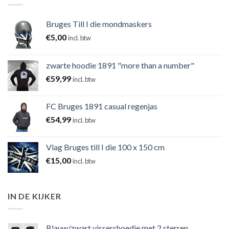
Bruges Till I die mondmaskers
€
5,00
incl. btw
zwarte hoodie 1891 "more than a number"
€
59,99
incl. btw
FC Bruges 1891 casual regenjas
€
54,99
incl. btw
Vlag Bruges till I die 100 x 150 cm
€
15,00
incl. btw
IN DE KIJKER
Blauw/zwart vissershoedje met 2 sterren