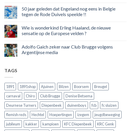
boycot
Geen
sociale
reacties
50 jaar geleden dat Engeland nog eens in Belgie
media
op
in
Ronaldo
tegen de Rode Duivels speelde !!
Premier
eerste
League
Europeaan
Geen
die
reacties
Wie is wonderkind Erling Haaland, de nieuwe
meer
op
dan
50
sensatie op de Europese velden ?
100
jaar
goals
geleden
Geen
voor
dat
reacties
Adolfo Gaich zeker naar Club Brugge volgens
zijn
Engeland
op
land
nog
Wie
Argentijnse media
scoort
eens
is
!!!
in
wonderkind
Geen
Belgie
Erling
reacties
tegen
Haaland,
op
TAGS
de
de
Adolfo
Rode
nieuwe
Gaich
Duivels
sensatie
zeker
speelde
op
naar
!!
de
Club
1891
1891shop
Ajuinen
Bilzen
Boorsem
Breugel
Europese
Brugge
velden
volgens
carnaval
Chiro
Club Brugge
Denise Betsema
?
Argentijnse
media
Deurnese Turners
Diepenbeek
duinenboys
fcb
fc sluizen
flemish reds
Hechtel
Hoepertingen
izegem
jeugdbeweging
jubileum
kakker
kampioen
KFC Diepenbeek
KRC Genk