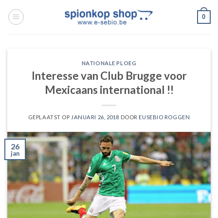
Ga
0
naar
inhoud
NATIONALE PLOEG
Interesse van Club Brugge voor
Mexicaans international !!
GEPLAATST OP
JANUARI 26, 2018
DOOR
EUSEBIO ROGGEN
26
jan