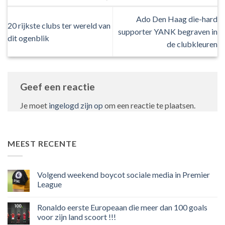
Ado Den Haag die-hard
20 rijkste clubs ter wereld van
supporter YANK begraven in
dit ogenblik
de clubkleuren
Geef een reactie
Je moet
ingelogd zijn op
om een reactie te plaatsen.
MEEST RECENTE
Volgend weekend boycot sociale media in Premier
League
Geen
reacties
Ronaldo eerste Europeaan die meer dan 100 goals
op
Volgend
voor zijn land scoort !!!
weekend