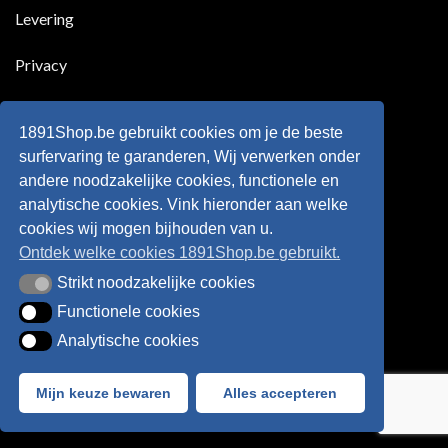
Belgie
Erling
Levering
tegen
Haaland,
de
de
Rode
nieuwe
Duivels
sensatie
Privacy
speelde
op
!!
de
Europese
Disclaimer
velden
?
1891Shop.be gebruikt cookies om je de beste
Retourneren
surfervaring te garanderen, Wij verwerken onder
andere noodzakelijke cookies, functionele en
Algemene voorwaarden
analytische cookies. Vink hieronder aan welke
cookies wij mogen bijhouden van u.
Ontdek welke cookies 1891Shop.be gebruikt.
Strikt noodzakelijke cookies
Strikt noodzakelijke cookies
Functionele cookies
Functionele cookies
Analytische cookies
Analytische cookies
Bancontact
Visa
IDeal
Sofort
Mijn keuze bewaren
Alles accepteren
Webshop created by
HappyWebsites
© 2026