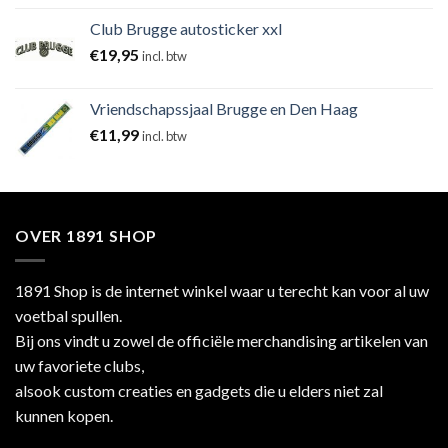
Club Brugge autosticker xxl
€
19,95
incl. btw
Vriendschapssjaal Brugge en Den Haag
€
11,99
incl. btw
OVER 1891 SHOP
1891 Shop is de internet winkel waar u terecht kan voor al uw
voetbal spullen.
Bij ons vindt u zowel de officiële merchandising artikelen van
uw favoriete clubs,
alsook custom creaties en gadgets die u elders niet zal
kunnen kopen.