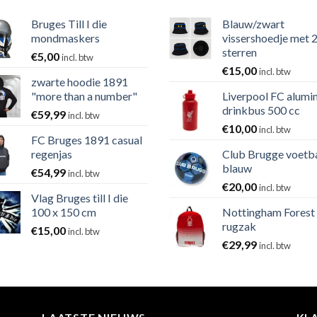
Bruges Till I die
Blauw/zwart
mondmaskers
vissershoedje met 
sterren
€
5,00
incl. btw
€
15,00
incl. btw
zwarte hoodie 1891
"more than a number"
Liverpool FC alumi
drinkbus 500 cc
€
59,99
incl. btw
€
10,00
incl. btw
FC Bruges 1891 casual
regenjas
Club Brugge voetb
blauw
€
54,99
incl. btw
€
20,00
incl. btw
Vlag Bruges till I die
100 x 150 cm
Nottingham Forest
rugzak
€
15,00
incl. btw
€
29,99
incl. btw