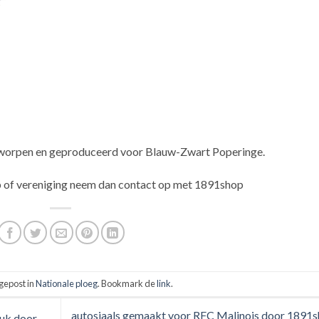
ontworpen en geproduceerd voor Blauw-Zwart Poperinge.
ub of vereniging neem dan contact op met 1891shop
 gepost in
Nationale ploeg
. Bookmark de
link
.
autosjaals gemaakt voor RFC Malinois door 1891
uk door