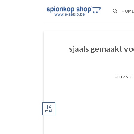
Ga
naar
HOME
inhoud
sjaals gemaakt v
GEPLAATS
14
mei