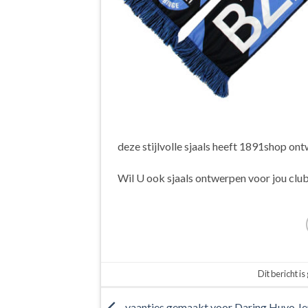
deze stijlvolle sjaals heeft 1891shop 
Wil U ook sjaals ontwerpen voor jou cl
Dit bericht is
vaantjes gemaakt voor Daring Huvo Je