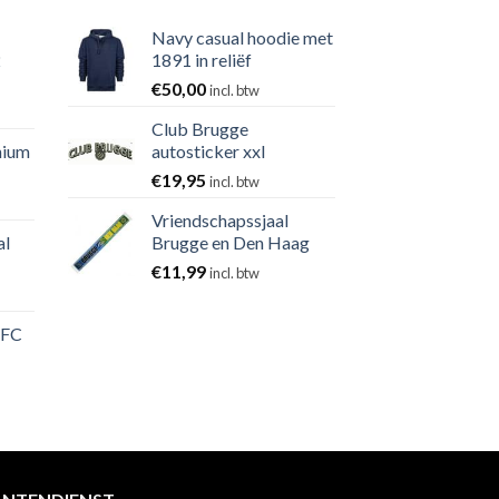
Navy casual hoodie met
2
1891 in reliëf
€
50,00
incl. btw
Club Brugge
nium
autosticker xxl
€
19,95
incl. btw
Vriendschapssjaal
al
Brugge en Den Haag
€
11,99
incl. btw
 FC