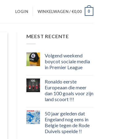
0
LOGIN
WINKELWAGEN /
€
0,00
MEEST RECENTE
Volgend weekend
boycot sociale media
in Premier League
Geen
reacties
Ronaldo eerste
op
Volgend
Europeaan die meer
weekend
dan 100 goals voor zijn
boycot
sociale
land scoort !!!
media
in
Geen
Premier
reacties
50 jaar geleden dat
op
League
Ronaldo
Engeland nog eens in
eerste
Belgie tegen de Rode
Europeaan
die
Duivels speelde !!
meer
dan
Geen