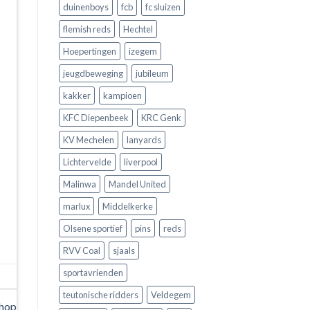
duinenboys
fcb
fc sluizen
flemish reds
Hechtel
Hoepertingen
izegem
jeugdbeweging
jubileum
kakker
kampioen
KFC Diepenbeek
KRC Genk
KV Mechelen
lanyards
Lichtervelde
liverpool
Malinwa
Mandel United
marlux
Middelkerke
Olsene sportief
pins
reds
RVV Coal
sjaals
sportavrienden
teutonische ridders
Veldegem
shop