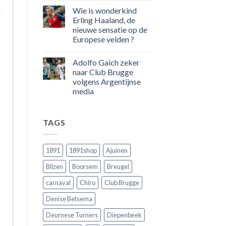
100
reacties
Wie is wonderkind
op
goals
50
voor
Erling Haaland, de
jaar
zijn
nieuwe sensatie op de
geleden
land
dat
scoort
Europese velden ?
Engeland
!!!
nog
Geen
eens
reacties
Adolfo Gaich zeker
op
in
Wie
Belgie
naar Club Brugge
is
tegen
volgens Argentijnse
wonderkind
de
Erling
Rode
media
Haaland,
Duivels
de
Geen
speelde
nieuwe
reacties
!!
op
sensatie
TAGS
Adolfo
op
Gaich
de
zeker
Europese
naar
velden
Club
?
1891
1891shop
Ajuinen
Brugge
volgens
Bilzen
Boorsem
Breugel
Argentijnse
media
carnaval
Chiro
Club Brugge
Denise Betsema
Deurnese Turners
Diepenbeek