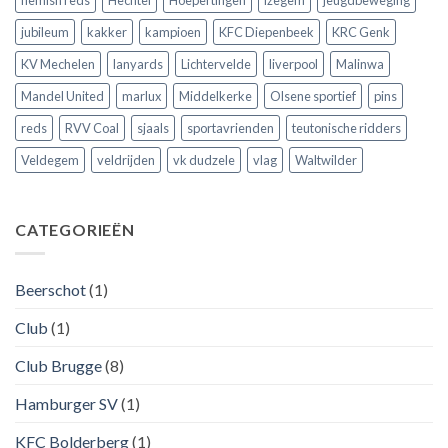
jubileum
kakker
kampioen
KFC Diepenbeek
KRC Genk
KV Mechelen
lanyards
Lichtervelde
liverpool
Malinwa
Mandel United
marlux
Middelkerke
Olsene sportief
pins
reds
RVV Coal
sjaals
sportavrienden
teutonische ridders
Veldegem
veldrijden
vk dudzele
vlag
Waltwilder
CATEGORIEËN
Beerschot
(1)
Club
(1)
Club Brugge
(8)
Hamburger SV
(1)
KFC Bolderberg
(1)