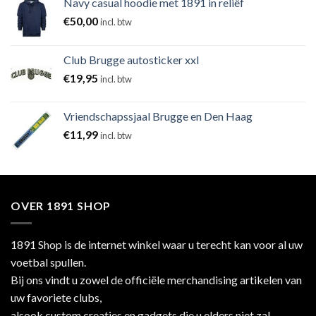
Navy casual hoodie met 1891 in reliëf
€
50,00
incl. btw
Club Brugge autosticker xxl
€
19,95
incl. btw
Vriendschapssjaal Brugge en Den Haag
€
11,99
incl. btw
OVER 1891 SHOP
1891 Shop is de internet winkel waar u terecht kan voor al uw
voetbal spullen.
Bij ons vindt u zowel de officiële merchandising artikelen van
uw favoriete clubs,
alsook custom creaties en gadgets die u elders niet zal