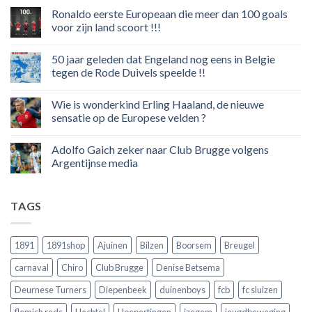
reacties
Ronaldo eerste Europeaan die meer dan 100 goals
op
Volgend
voor zijn land scoort !!!
weekend
boycot
Geen
sociale
reacties
50 jaar geleden dat Engeland nog eens in Belgie
media
op
in
Ronaldo
tegen de Rode Duivels speelde !!
Premier
eerste
League
Europeaan
Geen
die
reacties
Wie is wonderkind Erling Haaland, de nieuwe
meer
op
dan
50
sensatie op de Europese velden ?
100
jaar
goals
geleden
Geen
voor
dat
reacties
Adolfo Gaich zeker naar Club Brugge volgens
zijn
Engeland
op
land
nog
Wie
Argentijnse media
scoort
eens
is
!!!
in
wonderkind
Geen
Belgie
Erling
reacties
tegen
Haaland,
op
TAGS
de
de
Adolfo
Rode
nieuwe
Gaich
Duivels
sensatie
zeker
speelde
op
naar
!!
de
Club
1891
1891shop
Ajuinen
Bilzen
Boorsem
Breugel
Europese
Brugge
velden
volgens
carnaval
Chiro
Club Brugge
Denise Betsema
?
Argentijnse
media
Deurnese Turners
Diepenbeek
duinenboys
fcb
fc sluizen
flemish reds
Hechtel
Hoepertingen
izegem
jeugdbeweging