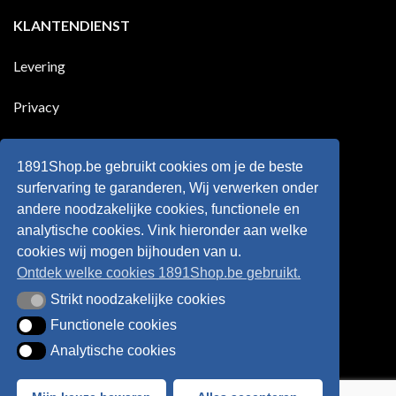
reacties
zijn
Engeland
op
KLANTENDIENST
land
nog
Wie
scoort
eens
is
!!!
in
wonderkind
Belgie
Erling
Levering
tegen
Haaland,
de
de
Rode
nieuwe
Duivels
sensatie
Privacy
speelde
op
!!
de
Europese
Disclaimer
velden
?
1891Shop.be gebruikt cookies om je de beste
Retourneren
surfervaring te garanderen, Wij verwerken onder
andere noodzakelijke cookies, functionele en
Algemene voorwaarden
analytische cookies. Vink hieronder aan welke
cookies wij mogen bijhouden van u.
Ontdek welke cookies 1891Shop.be gebruikt.
Strikt noodzakelijke cookies
Strikt noodzakelijke cookies
Functionele cookies
Functionele cookies
Analytische cookies
Analytische cookies
Bancontact
Visa
IDeal
Sofort