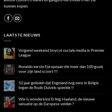
kunnen kopen.
LAATSTE NIEUWS
Volgend weekend boycot sociale media in Premier
League
Geen
reacties
Ronaldo eerste Europeaan die meer dan 100 goals
op
Volgend
voor zijn land scoort !!!
weekend
boycot
Geen
sociale
reacties
50 jaar geleden dat Engeland nog eens in Belgie
media
op
in
Ronaldo
tegen de Rode Duivels speelde !!
Premier
eerste
League
Europeaan
Geen
die
reacties
Wie is wonderkind Erling Haaland, de nieuwe
meer
op
dan
50
sensatie op de Europese velden ?
100
jaar
goals
geleden
Geen
voor
dat