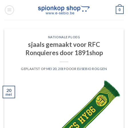
Ga
0
naar
inhoud
NATIONALE PLOEG
sjaals gemaakt voor RFC
Ronquieres door 1891shop
GEPLAATST OP
MEI 20, 2019
DOOR
EUSEBIO ROGGEN
20
mei