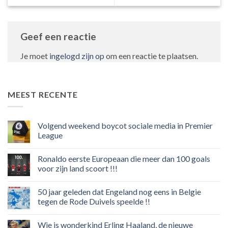
Geef een reactie
Je moet
ingelogd zijn op
om een reactie te plaatsen.
MEEST RECENTE
Volgend weekend boycot sociale media in Premier
League
Geen
reacties
Ronaldo eerste Europeaan die meer dan 100 goals
op
Volgend
voor zijn land scoort !!!
weekend
boycot
Geen
sociale
reacties
50 jaar geleden dat Engeland nog eens in Belgie
media
op
in
Ronaldo
tegen de Rode Duivels speelde !!
Premier
eerste
League
Europeaan
Geen
die
reacties
Wie is wonderkind Erling Haaland, de nieuwe
meer
op