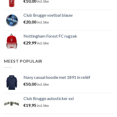
€
10,00
incl. btw
Club Brugge voetbal blauw
€
20,00
incl. btw
Nottingham Forest FC rugzak
€
29,99
incl. btw
MEEST POPULAIR
Navy casual hoodie met 1891 in reliëf
€
50,00
incl. btw
Club Brugge autosticker xxl
€
19,95
incl. btw