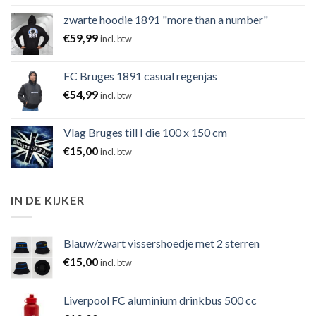
zwarte hoodie 1891 "more than a number"
€
59,99
incl. btw
FC Bruges 1891 casual regenjas
€
54,99
incl. btw
Vlag Bruges till I die 100 x 150 cm
€
15,00
incl. btw
IN DE KIJKER
Blauw/zwart vissershoedje met 2 sterren
€
15,00
incl. btw
Liverpool FC aluminium drinkbus 500 cc