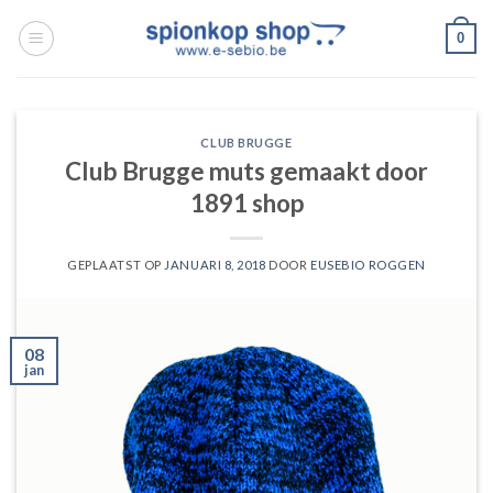
Ga
0
naar
inhoud
CLUB BRUGGE
Club Brugge muts gemaakt door
1891 shop
GEPLAATST OP
JANUARI 8, 2018
DOOR
EUSEBIO ROGGEN
08
jan