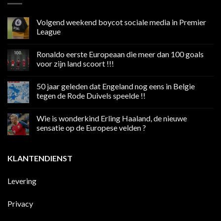
Volgend weekend boycot sociale media in Premier
League
Geen
reacties
Ronaldo eerste Europeaan die meer dan 100 goals
op
Volgend
voor zijn land scoort !!!
weekend
boycot
Geen
sociale
reacties
50 jaar geleden dat Engeland nog eens in Belgie
media
op
in
Ronaldo
tegen de Rode Duivels speelde !!
Premier
eerste
League
Europeaan
Geen
die
reacties
Wie is wonderkind Erling Haaland, de nieuwe
meer
op
dan
50
sensatie op de Europese velden ?
100
jaar
goals
geleden
Geen
voor
dat
reacties
zijn
Engeland
op
KLANTENDIENST
land
nog
Wie
scoort
eens
is
!!!
in
wonderkind
Belgie
Erling
Levering
tegen
Haaland,
de
de
Rode
nieuwe
Duivels
sensatie
Privacy
speelde
op
!!
de
Europese