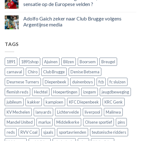
dan
50
sensatie op de Europese velden ?
100
jaar
goals
geleden
Geen
voor
dat
reacties
Adolfo Gaich zeker naar Club Brugge volgens
zijn
Engeland
op
land
nog
Wie
Argentijnse media
scoort
eens
is
!!!
in
wonderkind
Geen
Belgie
Erling
reacties
tegen
Haaland,
op
TAGS
de
de
Adolfo
Rode
nieuwe
Gaich
Duivels
sensatie
zeker
speelde
op
naar
!!
de
Club
1891
1891shop
Ajuinen
Bilzen
Boorsem
Breugel
Europese
Brugge
velden
volgens
carnaval
Chiro
Club Brugge
Denise Betsema
?
Argentijnse
media
Deurnese Turners
Diepenbeek
duinenboys
fcb
fc sluizen
flemish reds
Hechtel
Hoepertingen
izegem
jeugdbeweging
jubileum
kakker
kampioen
KFC Diepenbeek
KRC Genk
KV Mechelen
lanyards
Lichtervelde
liverpool
Malinwa
Mandel United
marlux
Middelkerke
Olsene sportief
pins
reds
RVV Coal
sjaals
sportavrienden
teutonische ridders