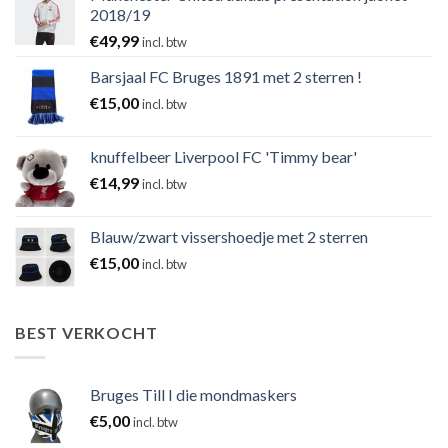
2018/19
€
49,99
incl. btw
Barsjaal FC Bruges 1891 met 2 sterren !
€
15,00
incl. btw
knuffelbeer Liverpool FC 'Timmy bear'
€
14,99
incl. btw
Blauw/zwart vissershoedje met 2 sterren
€
15,00
incl. btw
BEST VERKOCHT
Bruges Till I die mondmaskers
€
5,00
incl. btw