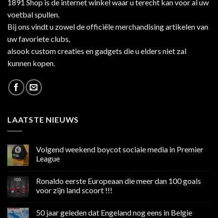
1891 Shop is de internet winkel waar u terecht kan voor al uw
voetbal spullen.
Bij ons vindt u zowel de officiële merchandising artikelen van
uw favoriete clubs,
alsook custom creaties en gadgets die u elders niet zal
kunnen kopen.
LAATSTE NIEUWS
Volgend weekend boycot sociale media in Premier
League
Geen
reacties
Ronaldo eerste Europeaan die meer dan 100 goals
op
Volgend
voor zijn land scoort !!!
weekend
boycot
Geen
sociale
reacties
50 jaar geleden dat Engeland nog eens in Belgie
media
op