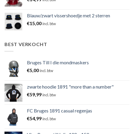
Blauw/zwart vissershoedje met 2 sterren
€
15,00
incl. btw
BEST VERKOCHT
Bruges Till I die mondmaskers
€
5,00
incl. btw
zwarte hoodie 1891 "more than a number"
€
59,99
incl. btw
FC Bruges 1891 casual regenjas
€
54,99
incl. btw