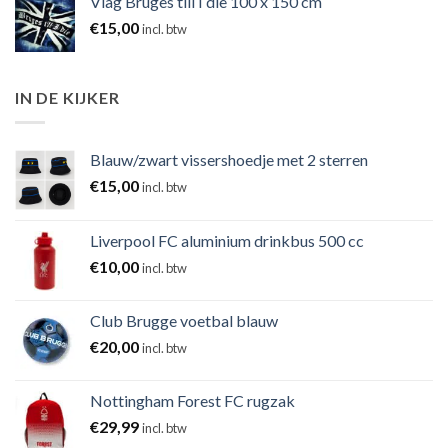
Vlag Bruges till I die 100 x 150 cm
€
15,00
incl. btw
IN DE KIJKER
Blauw/zwart vissershoedje met 2 sterren
€
15,00
incl. btw
Liverpool FC aluminium drinkbus 500 cc
€
10,00
incl. btw
Club Brugge voetbal blauw
€
20,00
incl. btw
Nottingham Forest FC rugzak
€
29,99
incl. btw