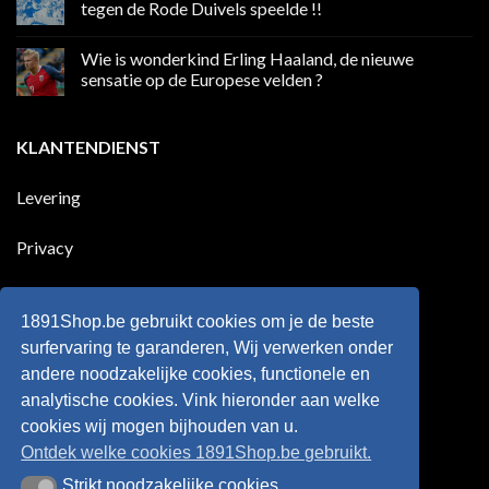
in
Ronaldo
tegen de Rode Duivels speelde !!
Premier
eerste
League
Europeaan
Geen
die
reacties
Wie is wonderkind Erling Haaland, de nieuwe
meer
op
dan
50
sensatie op de Europese velden ?
100
jaar
goals
geleden
Geen
voor
dat
reacties
zijn
Engeland
op
KLANTENDIENST
land
nog
Wie
scoort
eens
is
!!!
in
wonderkind
Belgie
Erling
Levering
tegen
Haaland,
de
de
Rode
nieuwe
Duivels
sensatie
Privacy
speelde
op
!!
de
Europese
Disclaimer
velden
?
1891Shop.be gebruikt cookies om je de beste
Retourneren
surfervaring te garanderen, Wij verwerken onder
andere noodzakelijke cookies, functionele en
Algemene voorwaarden
analytische cookies. Vink hieronder aan welke
cookies wij mogen bijhouden van u.
Ontdek welke cookies 1891Shop.be gebruikt.
Strikt noodzakelijke cookies
Strikt noodzakelijke cookies