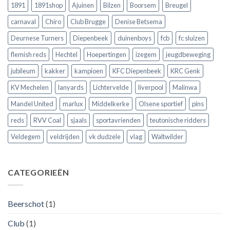
!!
de
Club
1891
1891shop
Ajuinen
Bilzen
Boorsem
Breugel
Europese
Brugge
velden
volgens
carnaval
Chiro
Club Brugge
Denise Betsema
?
Argentijnse
media
Deurnese Turners
Diepenbeek
duinenboys
fcb
fc sluizen
flemish reds
Hechtel
Hoepertingen
izegem
jeugdbeweging
jubileum
kakker
kampioen
KFC Diepenbeek
KRC Genk
KV Mechelen
lanyards
Lichtervelde
liverpool
Malinwa
Mandel United
marlux
Middelkerke
Olsene sportief
pins
reds
RVV Coal
sjaals
sportavrienden
teutonische ridders
Veldegem
veldrijden
vk dudzele
vlag
Waltwilder
CATEGORIEËN
Beerschot
(1)
Club
(1)