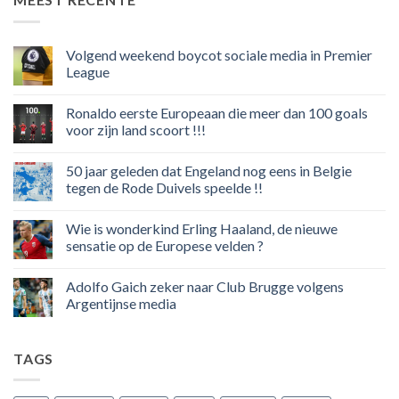
Volgend weekend boycot sociale media in Premier
League
Geen
reacties
Ronaldo eerste Europeaan die meer dan 100 goals
op
Volgend
voor zijn land scoort !!!
weekend
boycot
Geen
sociale
reacties
50 jaar geleden dat Engeland nog eens in Belgie
media
op
in
Ronaldo
tegen de Rode Duivels speelde !!
Premier
eerste
League
Europeaan
Geen
die
reacties
Wie is wonderkind Erling Haaland, de nieuwe
meer
op
dan
50
sensatie op de Europese velden ?
100
jaar
goals
geleden
Geen
voor
dat
reacties
Adolfo Gaich zeker naar Club Brugge volgens
zijn
Engeland
op
land
nog
Wie
Argentijnse media
scoort
eens
is
!!!
in
wonderkind
Geen
Belgie
Erling
reacties
tegen
Haaland,
op
TAGS
de
de
Adolfo
Rode
nieuwe
Gaich
Duivels
sensatie
zeker
speelde
op
naar